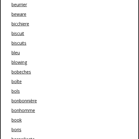
beurrier
beware
bicchiere
biscuit
biscuits
bleu
blowing
bobeches
boîte
bols
bonbonnière
bonhomme
book
boris