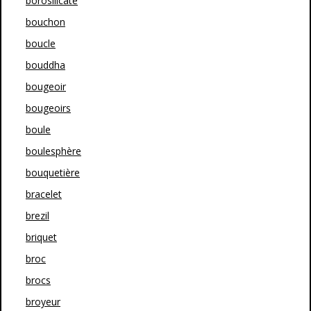
borosilicate
bouchon
boucle
bouddha
bougeoir
bougeoirs
boule
boulesphère
bouquetière
bracelet
brezil
briquet
broc
brocs
broyeur