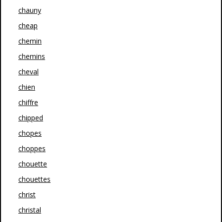
chauny
cheap
chemin
chemins
cheval
chien
chiffre
chipped
chopes
choppes
chouette
chouettes
christ
christal