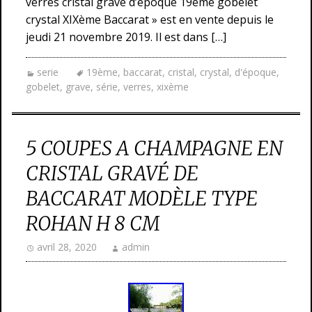
verres cristal gravé d’époque 19ème gobelet
crystal XIXème Baccarat » est en vente depuis le
jeudi 21 novembre 2019. Il est dans […]
serie
19ème
,
baccarat
,
cristal
,
crystal
,
d'époque
,
gobelet
,
grave
,
série
,
verres
,
xixème
5 COUPES A CHAMPAGNE EN
CRISTAL GRAVÉ DE
BACCARAT MODÈLE TYPE
ROHAN H 8 CM
avril 28, 2020
admin