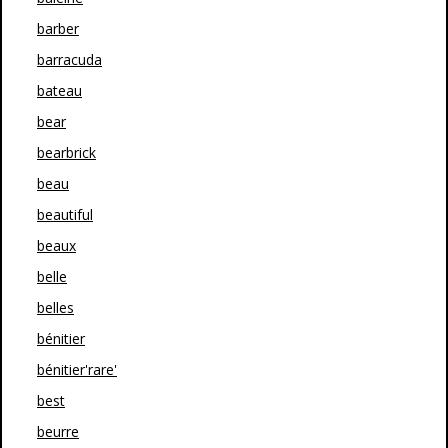
barber
barracuda
bateau
bear
bearbrick
beau
beautiful
beaux
belle
belles
bénitier
bénitier'rare'
best
beurre