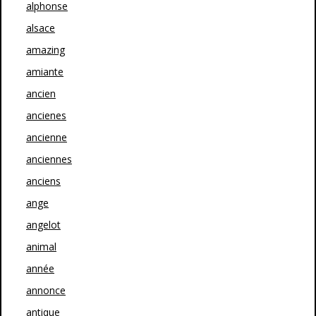
alphonse
alsace
amazing
amiante
ancien
ancienes
ancienne
anciennes
anciens
ange
angelot
animal
année
annonce
antique