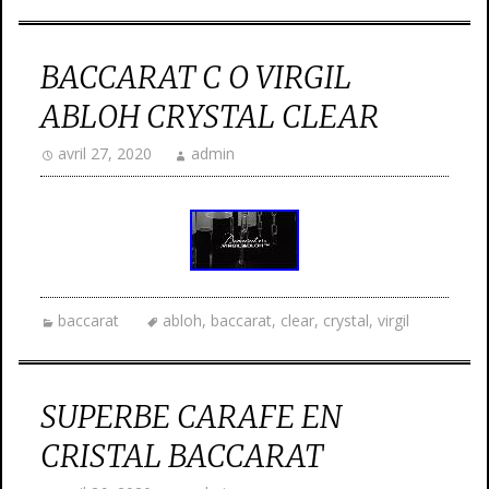
BACCARAT C O VIRGIL
ABLOH CRYSTAL CLEAR
avril 27, 2020
admin
baccarat
abloh
,
baccarat
,
clear
,
crystal
,
virgil
SUPERBE CARAFE EN
CRISTAL BACCARAT