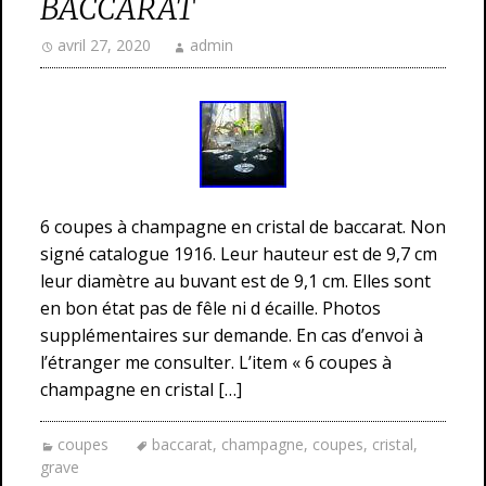
BACCARAT
avril 27, 2020
admin
6 coupes à champagne en cristal de baccarat. Non
signé catalogue 1916. Leur hauteur est de 9,7 cm
leur diamètre au buvant est de 9,1 cm. Elles sont
en bon état pas de fêle ni d écaille. Photos
supplémentaires sur demande. En cas d’envoi à
l’étranger me consulter. L’item « 6 coupes à
champagne en cristal […]
coupes
baccarat
,
champagne
,
coupes
,
cristal
,
grave