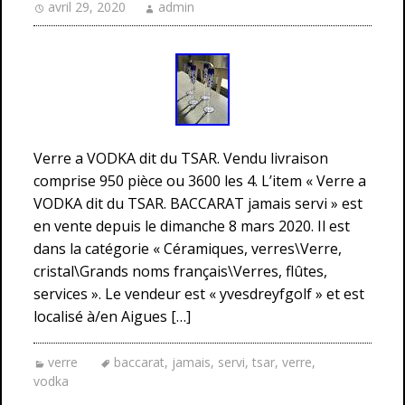
avril 29, 2020
admin
Verre a VODKA dit du TSAR. Vendu livraison
comprise 950 pièce ou 3600 les 4. L’item « Verre a
VODKA dit du TSAR. BACCARAT jamais servi » est
en vente depuis le dimanche 8 mars 2020. Il est
dans la catégorie « Céramiques, verres\Verre,
cristal\Grands noms français\Verres, flûtes,
services ». Le vendeur est « yvesdreyfgolf » et est
localisé à/en Aigues […]
verre
baccarat
,
jamais
,
servi
,
tsar
,
verre
,
vodka