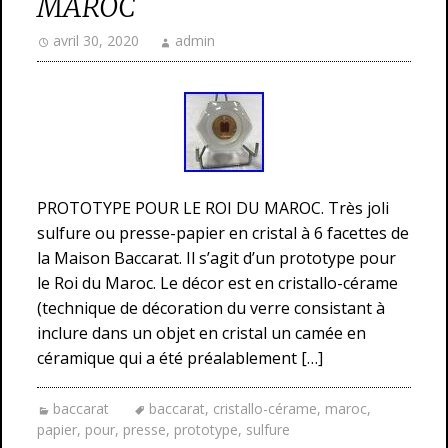
MAROC
avril 30, 2020
admin
PROTOTYPE POUR LE ROI DU MAROC. Très joli
sulfure ou presse-papier en cristal à 6 facettes de
la Maison Baccarat. Il s’agit d’un prototype pour
le Roi du Maroc. Le décor est en cristallo-cérame
(technique de décoration du verre consistant à
inclure dans un objet en cristal un camée en
céramique qui a été préalablement […]
baccarat
baccarat
,
cristallo-cérame
,
maroc
,
papier
,
pour
,
presse
,
prototype
,
sulfure