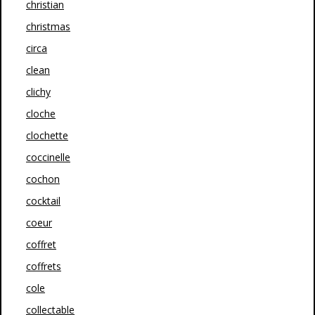
christian
christmas
circa
clean
clichy
cloche
clochette
coccinelle
cochon
cocktail
coeur
coffret
coffrets
cole
collectable