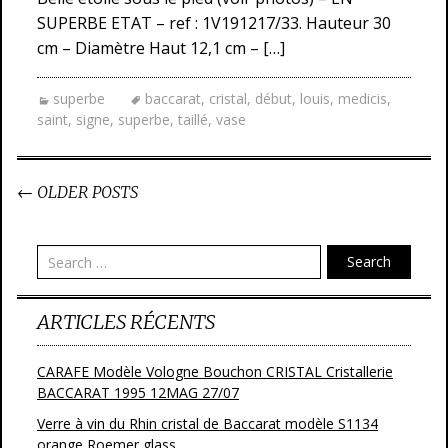
SUPERBE ETAT – ref : 1V191217/33. Hauteur 30
cm – Diamètre Haut 12,1 cm – […]
superbe
baccarat
,
cristal
,
début
,
louis
,
medicis
,
saint
,
signe
,
superbe
,
taillé
,
vase
←
OLDER POSTS
Post navigation
Search
ARTICLES RÉCENTS
CARAFE Modèle Vologne Bouchon CRISTAL Cristallerie
BACCARAT 1995 12MAG 27/07
Verre à vin du Rhin cristal de Baccarat modèle S1134
orange Roemer glass