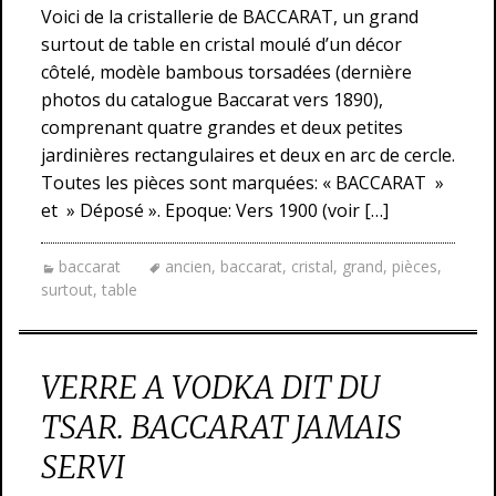
Voici de la cristallerie de BACCARAT, un grand
surtout de table en cristal moulé d’un décor
côtelé, modèle bambous torsadées (dernière
photos du catalogue Baccarat vers 1890),
comprenant quatre grandes et deux petites
jardinières rectangulaires et deux en arc de cercle.
Toutes les pièces sont marquées: « BACCARAT »
et » Déposé ». Epoque: Vers 1900 (voir […]
baccarat
ancien
,
baccarat
,
cristal
,
grand
,
pièces
,
surtout
,
table
VERRE A VODKA DIT DU
TSAR. BACCARAT JAMAIS
SERVI