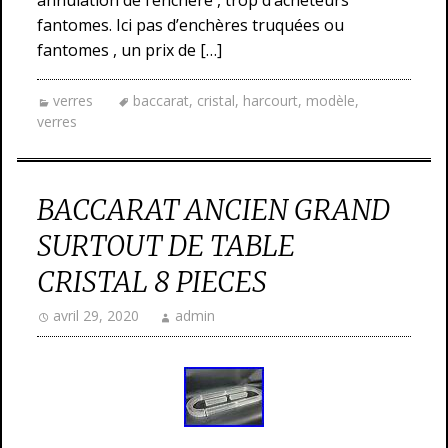
annulation de l’enchère , trop d’acheteurs
fantomes. Ici pas d’enchères truquées ou
fantomes , un prix de […]
verres
baccarat
,
cristal
,
harcourt
,
modèle
,
verres
BACCARAT ANCIEN GRAND
SURTOUT DE TABLE
CRISTAL 8 PIECES
avril 29, 2020
admin