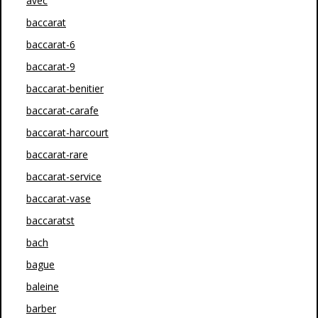
avec
baccarat
baccarat-6
baccarat-9
baccarat-benitier
baccarat-carafe
baccarat-harcourt
baccarat-rare
baccarat-service
baccarat-vase
baccaratst
bach
bague
baleine
barber