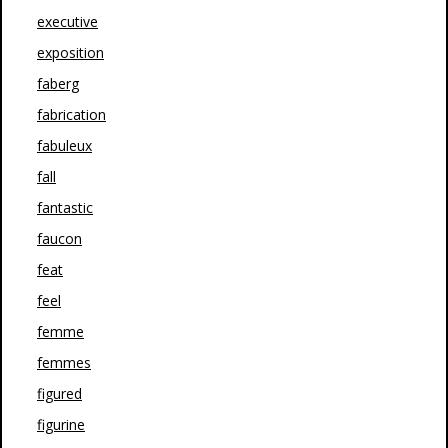
executive
exposition
faberg
fabrication
fabuleux
fall
fantastic
faucon
feat
feel
femme
femmes
figured
figurine