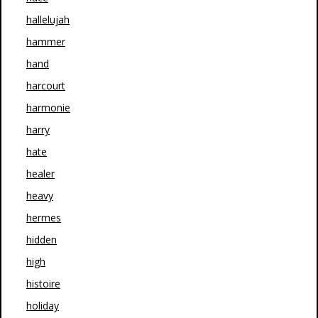
hallelujah
hammer
hand
harcourt
harmonie
harry
hate
healer
heavy
hermes
hidden
high
histoire
holiday