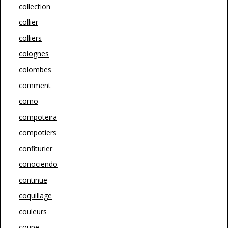
collection
collier
colliers
colognes
colombes
comment
como
compoteira
compotiers
confiturier
conociendo
continue
coquillage
couleurs
coupe