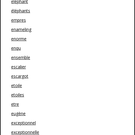
eléphant
éléphants
empres
enameling
enorme
enqu
ensemble
escalier
escargot
etoile
etoiles
etre
eugène
exceptionnel
exceptionnelle