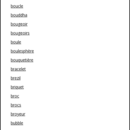
boucle
bouddha
bougeoir
bougeoirs
boule
boulesphère
bouquetière
bracelet
brezil
briquet
broc
brocs
broyeur
bubble