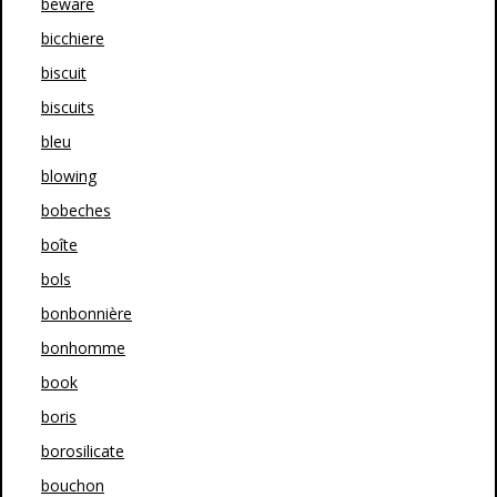
beware
bicchiere
biscuit
biscuits
bleu
blowing
bobeches
boîte
bols
bonbonnière
bonhomme
book
boris
borosilicate
bouchon