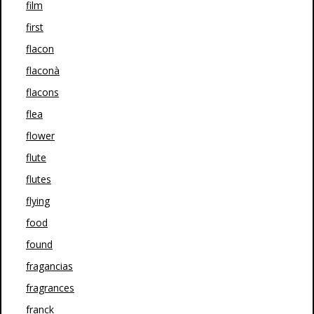
film
first
flacon
flaconà
flacons
flea
flower
flute
flutes
flying
food
found
fragancias
fragrances
franck