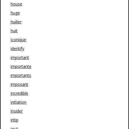
house
huge
huilier
huit
iconique
identify
important
importante
importants
imposant
incredible
initiation
insider
intip
irisé