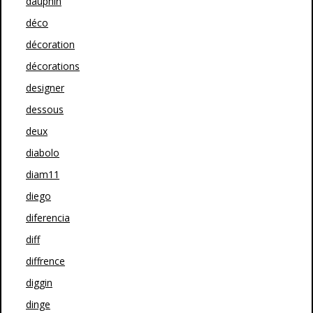
dauphin
déco
décoration
décorations
designer
dessous
deux
diabolo
diam11
diego
diferencia
diff
diffrence
diggin
dinge