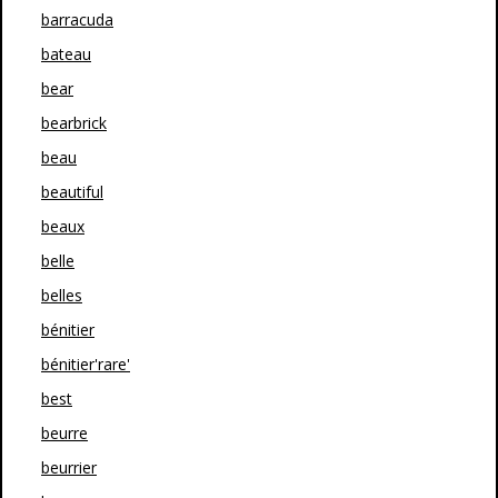
barracuda
bateau
bear
bearbrick
beau
beautiful
beaux
belle
belles
bénitier
bénitier'rare'
best
beurre
beurrier