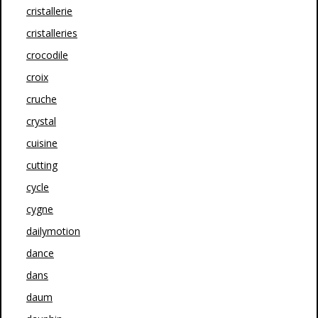
cristallerie
cristalleries
crocodile
croix
cruche
crystal
cuisine
cutting
cycle
cygne
dailymotion
dance
dans
daum