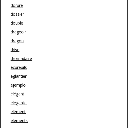
dorure
dossier
double
drageoir
dragon
drive
dromadaire
écureuils
églantier
ejemplo
élégant
elegante
elément
elements