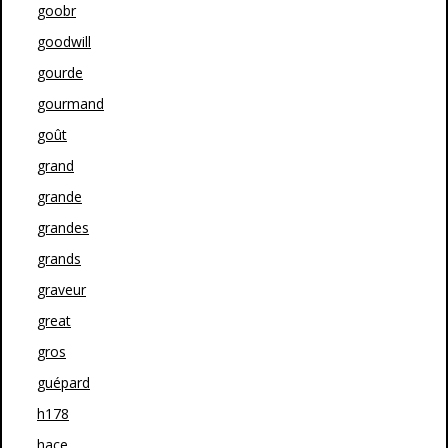
goobr
goodwill
gourde
gourmand
goût
grand
grande
grandes
grands
graveur
great
gros
guépard
h178
hace