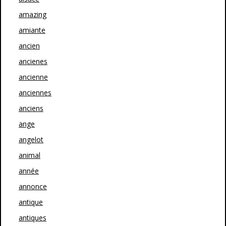
amazing
amiante
ancien
ancienes
ancienne
anciennes
anciens
ange
angelot
animal
année
annonce
antique
antiques