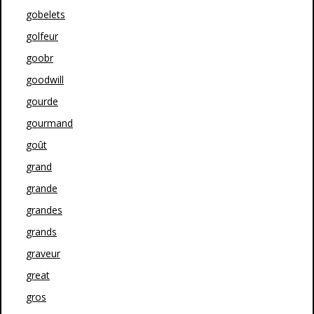
gobelets
golfeur
goobr
goodwill
gourde
gourmand
goût
grand
grande
grandes
grands
graveur
great
gros