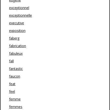
eugène
exceptionnel
exceptionnelle
executive
exposition
faberg
fabrication
fabuleux
fall
fantastic
faucon
feat
feel
femme
femmes