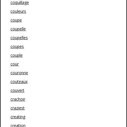
coquillage
couleurs
coupe
coupelle
coupelles
coupes
couple
cour
couronne
couteaux
couvert
crachoir
craziest
creating
creation