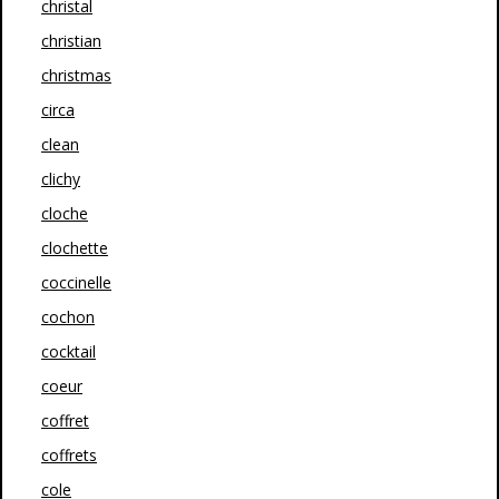
christal
christian
christmas
circa
clean
clichy
cloche
clochette
coccinelle
cochon
cocktail
coeur
coffret
coffrets
cole