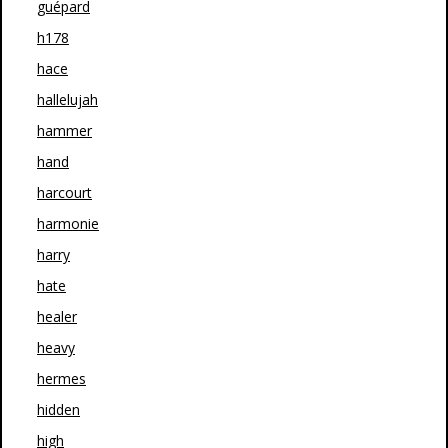
guépard
h178
hace
hallelujah
hammer
hand
harcourt
harmonie
harry
hate
healer
heavy
hermes
hidden
high