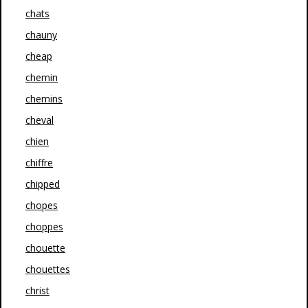
chats
chauny
cheap
chemin
chemins
cheval
chien
chiffre
chipped
chopes
choppes
chouette
chouettes
christ