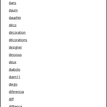
dans
daum
dauphin
déco
décoration
décorations
designer
dessous
deux
diabolo
diam11
diego
diferencia
diff
diffrence