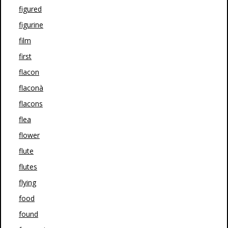
figured
figurine
film
first
flacon
flaconà
flacons
flea
flower
flute
flutes
flying
food
found