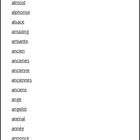
almost
alphonse
alsace
amazing
amiante
ancien
ancienes
ancienne
anciennes
anciens
ange
angelot
animal
année
annonce