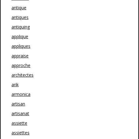
antique
antiques
antiquing
applique
appliques
appraise
approche
architectes
arik
armonica
artisan
artisanat
assiette
assiettes