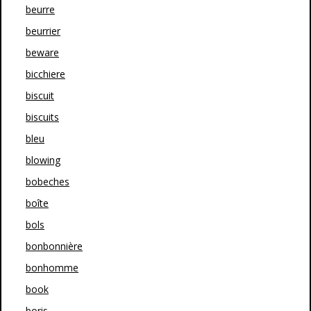
beurre
beurrier
beware
bicchiere
biscuit
biscuits
bleu
blowing
bobeches
boîte
bols
bonbonnière
bonhomme
book
boris