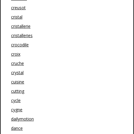
creusot
cristal
cristallerie
cristalleries
crocodile
croix
cruche
crystal
cuisine
cutting
cycle
cygne
dailymotion
dance