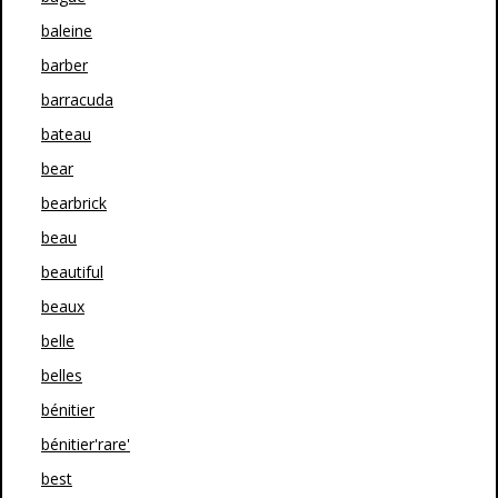
baleine
barber
barracuda
bateau
bear
bearbrick
beau
beautiful
beaux
belle
belles
bénitier
bénitier'rare'
best