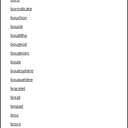
borosilicate
bouchon
boucle
bouddha
bougeoir
bougeoirs
boule
boulesphère
bouquetière
bracelet
brezil
briquet
broc
brocs