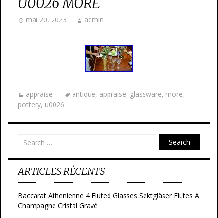
U0026 MORE
mai 20, 2023
admin
appraise
antique
,
appraise
,
glassware
,
more
,
pottery
,
u0026
Search
ARTICLES RÉCENTS
Baccarat Athenienne 4 Fluted Glasses Sektgläser Flutes A
Champagne Cristal Gravé