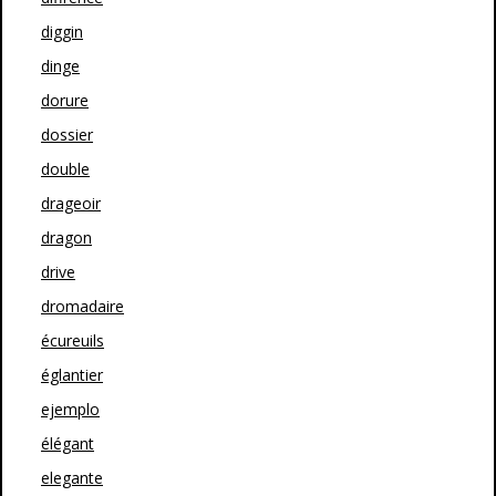
diggin
dinge
dorure
dossier
double
drageoir
dragon
drive
dromadaire
écureuils
églantier
ejemplo
élégant
elegante