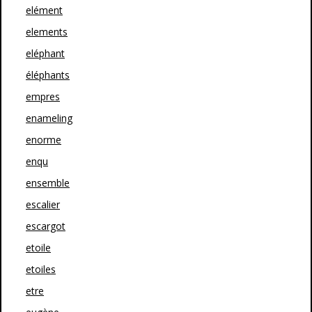
elément
elements
eléphant
éléphants
empres
enameling
enorme
enqu
ensemble
escalier
escargot
etoile
etoiles
etre