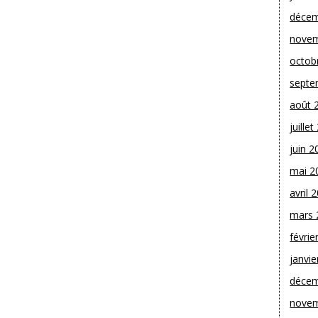
décem
novem
octob
septe
août 
juille
juin 2
mai 2
avril 
mars 
févrie
janvie
décem
novem