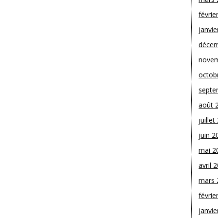
févrie
janvie
décem
novem
octob
septe
août 
juille
juin 2
mai 2
avril 
mars 
févrie
janvie