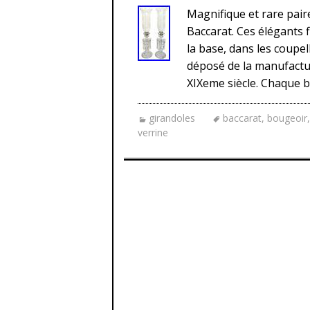
Magnifique et rare paire
Baccarat. Ces élégants 
la base, dans les coupell
déposé de la manufactur
XIXeme siècle. Chaque 
girandoles
baccarat
,
bougeoir
verrine