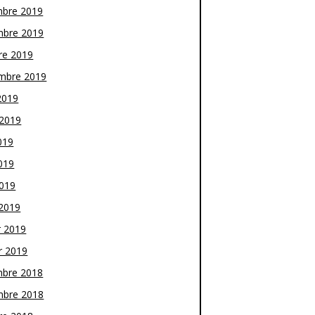
bre 2019
bre 2019
re 2019
mbre 2019
2019
t 2019
019
019
2019
2019
r 2019
r 2019
bre 2018
bre 2018