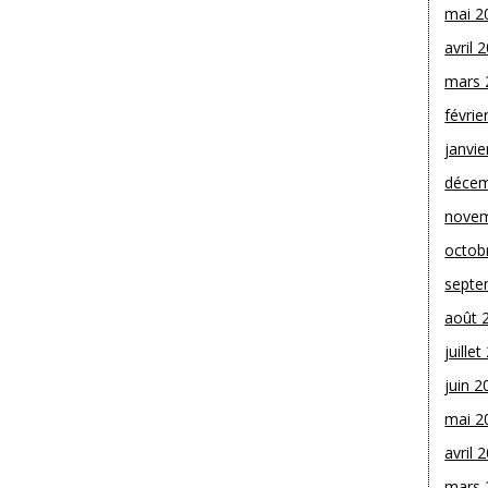
mai 2
avril 
mars 
févrie
janvie
décem
novem
octob
septe
août 
juille
juin 2
mai 2
avril 
mars 