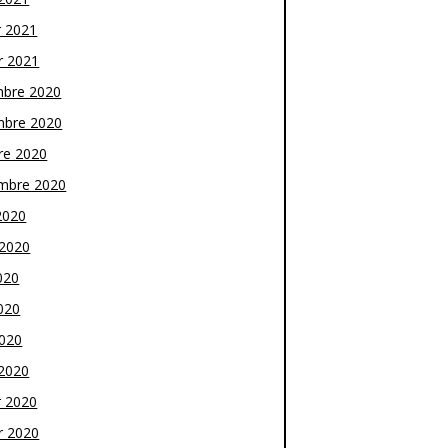
r 2021
r 2021
bre 2020
bre 2020
re 2020
mbre 2020
2020
t 2020
020
020
2020
2020
r 2020
r 2020