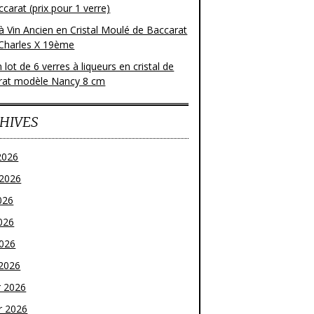
carat (prix pour 1 verre)
à Vin Ancien en Cristal Moulé de Baccarat
Charles X 19ème
 lot de 6 verres à liqueurs en cristal de
rat modèle Nancy 8 cm
HIVES
2026
t 2026
026
026
2026
2026
r 2026
r 2026