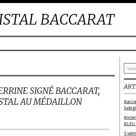
ISTAL BACCARAT
ART
ERRINE SIGNÉ BACCARAT,
STAL AU MÉDAILLON
Bacca
Sektg
Ancie
BLEU
5 ver