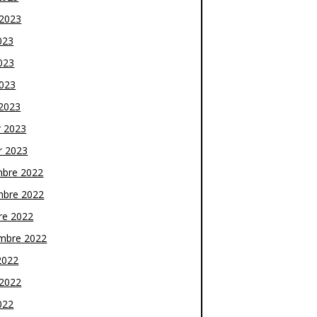
t 2023
023
023
2023
2023
r 2023
r 2023
bre 2022
bre 2022
re 2022
mbre 2022
2022
t 2022
022