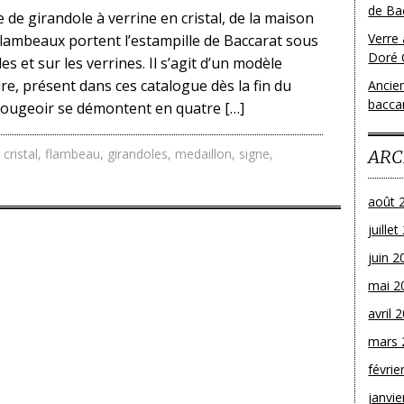
de Bac
 de girandole à verrine en cristal, de la maison
Verre 
flambeaux portent l’estampille de Baccarat sous
Doré 
es et sur les verrines. Il s’agit d’un modèle
e, présent dans ces catalogue dès la fin du
Ancien
bacca
bougeoir se démontent en quatre […]
,
cristal
,
flambeau
,
girandoles
,
medaillon
,
signe
,
ARC
août 
juille
juin 2
mai 2
avril 
mars 
févrie
janvie