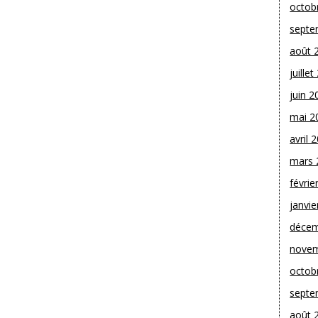
octob
septe
août 
juille
juin 2
mai 2
avril 
mars 
févrie
janvie
décem
novem
octob
septe
août 