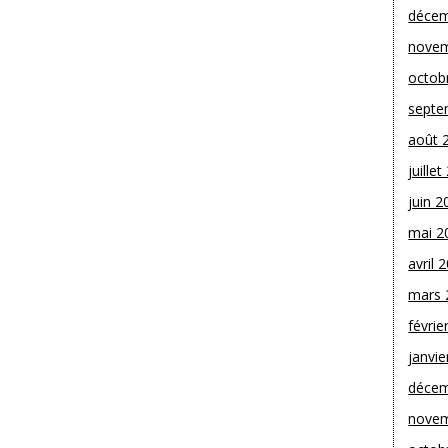
décem
novem
octob
septe
août 
juille
juin 2
mai 2
avril 
mars 
févrie
janvie
décem
novem