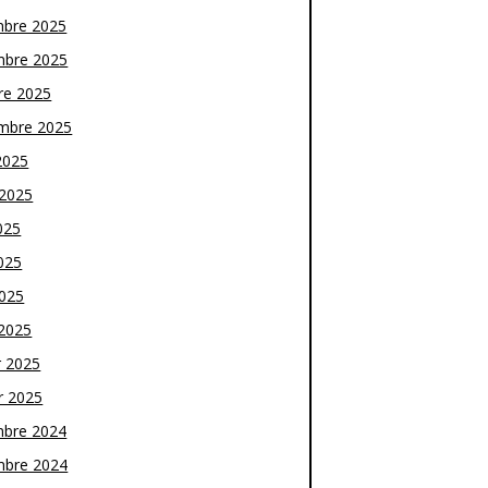
bre 2025
bre 2025
re 2025
mbre 2025
2025
t 2025
025
025
2025
2025
r 2025
r 2025
bre 2024
bre 2024