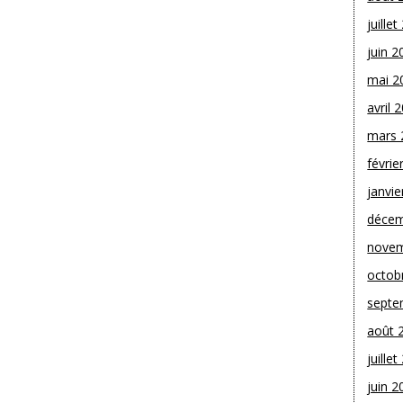
juille
juin 2
mai 2
avril 
mars 
févrie
janvie
décem
novem
octob
septe
août 
juille
juin 2