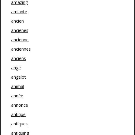
amazing
amiante
ancien
ancienes
ancienne
anciennes
anciens
ange
angelot
animal
année
annonce
antique
antiques
antiquing