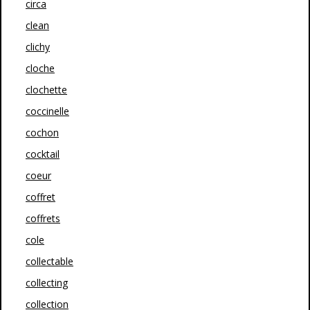
circa
clean
clichy
cloche
clochette
coccinelle
cochon
cocktail
coeur
coffret
coffrets
cole
collectable
collecting
collection