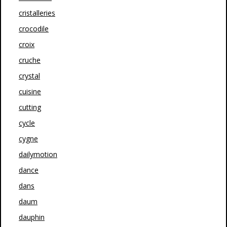
cristalleries
crocodile
croix
cruche
crystal
cuisine
cutting
cycle
cygne
dailymotion
dance
dans
daum
dauphin