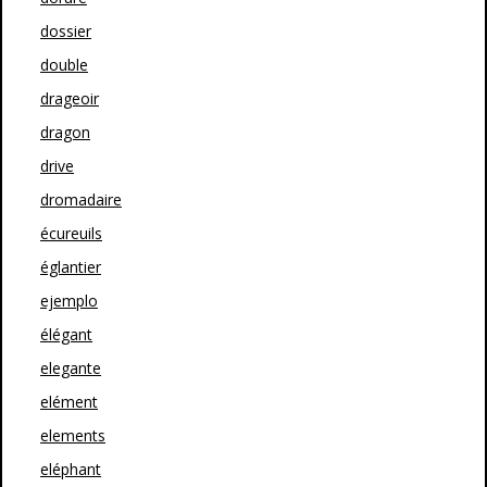
dossier
double
drageoir
dragon
drive
dromadaire
écureuils
églantier
ejemplo
élégant
elegante
elément
elements
eléphant