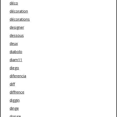
déco
décoration
décorations
designer
dessous
deux
diabolo
diam11
diego
diferencia
diff
diffrence
diggin
dinge
dorure