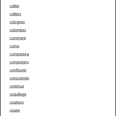
collier
colliers
colognes
colombes
comment
como
compoteira
compotiers
confiturier
conociendo
continue
coquillage
couleurs
coupe