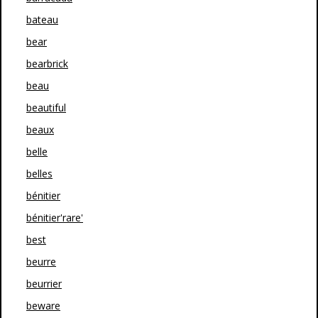
bateau
bear
bearbrick
beau
beautiful
beaux
belle
belles
bénitier
bénitier'rare'
best
beurre
beurrier
beware