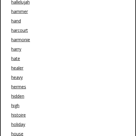
hallelujah
hammer
hand
harcourt
harmonie
harry
hate
healer
heavy
hermes
hidden
high
histoire
holiday
house