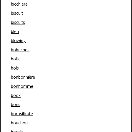
bicchiere
biscuit
biscuits
bleu
blowing
bobeches
boîte
bols
bonbonnière
bonhomme
book
boris
borosilicate
bouchon
boucle