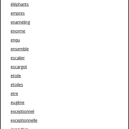
éléphants
empres
enameling
enorme
enqu
ensemble
escalier
escargot
etoile
etoiles
etre
eugène
exceptionnel
exceptionnelle