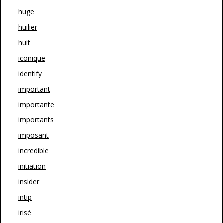
huge
huilier
huit
iconique
identify
important
importante
importants
imposant
incredible
initiation
insider
intip
irisé