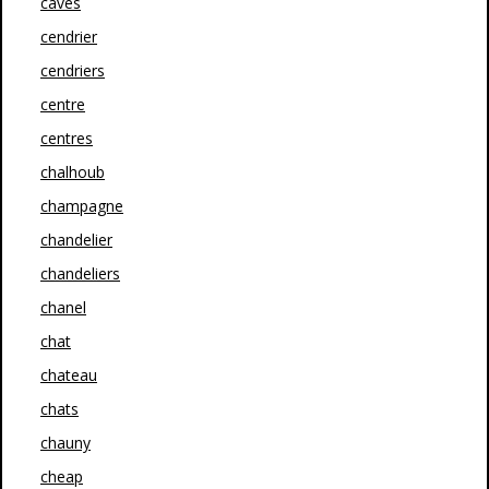
caves
cendrier
cendriers
centre
centres
chalhoub
champagne
chandelier
chandeliers
chanel
chat
chateau
chats
chauny
cheap