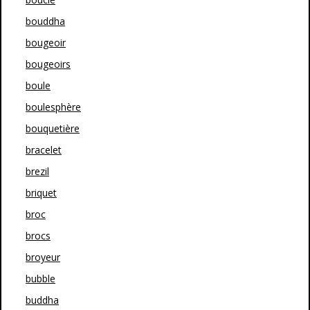
bouddha
bougeoir
bougeoirs
boule
boulesphère
bouquetière
bracelet
brezil
briquet
broc
brocs
broyeur
bubble
buddha