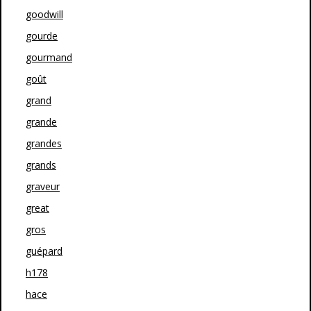
goodwill
gourde
gourmand
goût
grand
grande
grandes
grands
graveur
great
gros
guépard
h178
hace