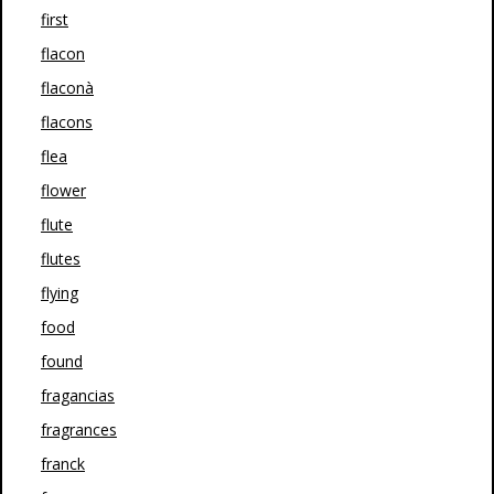
first
flacon
flaconà
flacons
flea
flower
flute
flutes
flying
food
found
fragancias
fragrances
franck