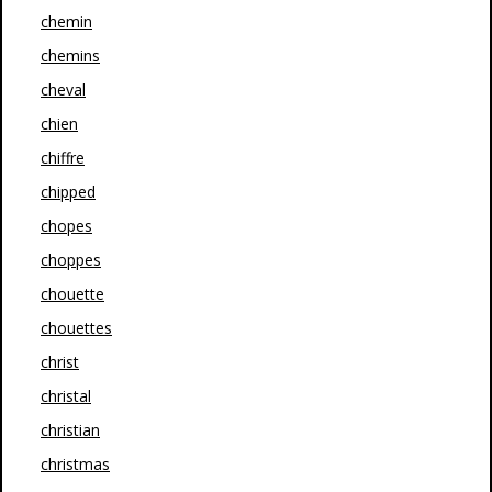
chemin
chemins
cheval
chien
chiffre
chipped
chopes
choppes
chouette
chouettes
christ
christal
christian
christmas