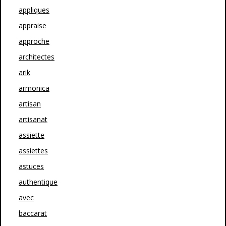
appliques
appraise
approche
architectes
arik
armonica
artisan
artisanat
assiette
assiettes
astuces
authentique
avec
baccarat