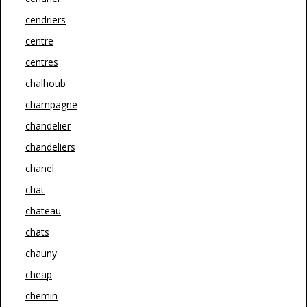
cendriers
centre
centres
chalhoub
champagne
chandelier
chandeliers
chanel
chat
chateau
chats
chauny
cheap
chemin