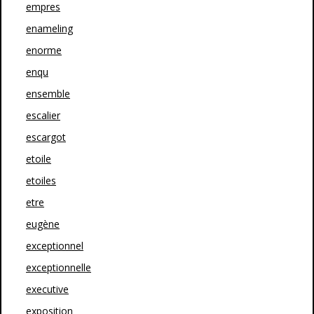
empres
enameling
enorme
enqu
ensemble
escalier
escargot
etoile
etoiles
etre
eugène
exceptionnel
exceptionnelle
executive
exposition