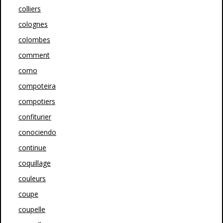
colliers
colognes
colombes
comment
como
compoteira
compotiers
confiturier
conociendo
continue
coquillage
couleurs
coupe
coupelle