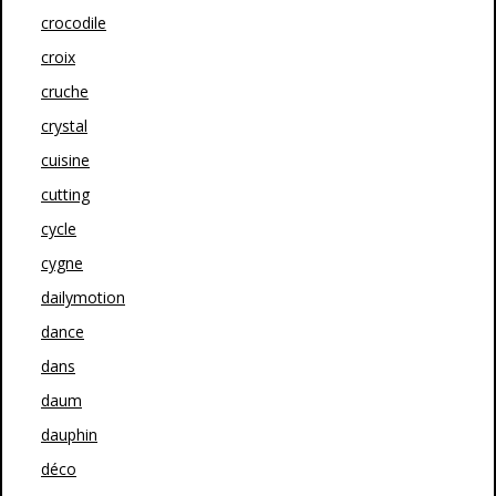
crocodile
croix
cruche
crystal
cuisine
cutting
cycle
cygne
dailymotion
dance
dans
daum
dauphin
déco