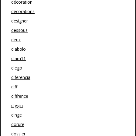
décoration
décorations
designer
dessous
deux
diabolo
diam11
diego
diferencia
diff
diffrence
diggin
dinge
dorure
dossier