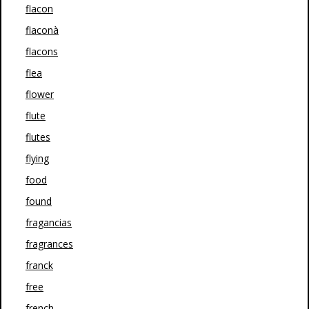
flacon
flaconà
flacons
flea
flower
flute
flutes
flying
food
found
fragancias
fragrances
franck
free
french