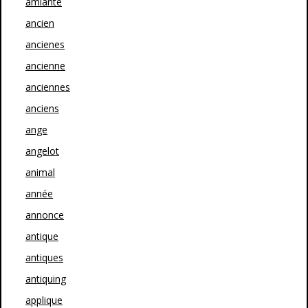
amiante
ancien
ancienes
ancienne
anciennes
anciens
ange
angelot
animal
année
annonce
antique
antiques
antiquing
applique