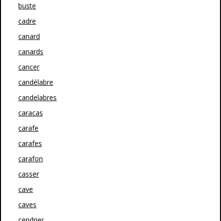
buste
cadre
canard
canards
cancer
candélabre
candelabres
caracas
carafe
carafes
carafon
casser
cave
caves
cendrier