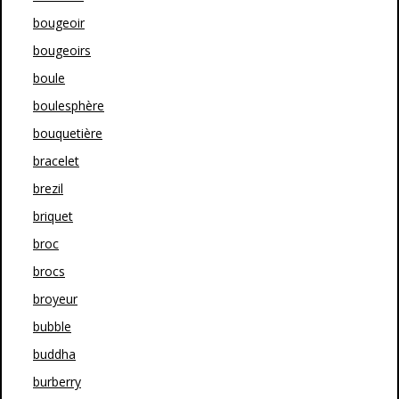
bougeoir
bougeoirs
boule
boulesphère
bouquetière
bracelet
brezil
briquet
broc
brocs
broyeur
bubble
buddha
burberry