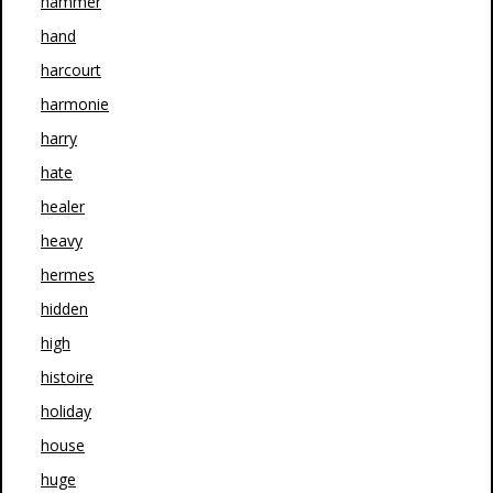
hammer
hand
harcourt
harmonie
harry
hate
healer
heavy
hermes
hidden
high
histoire
holiday
house
huge