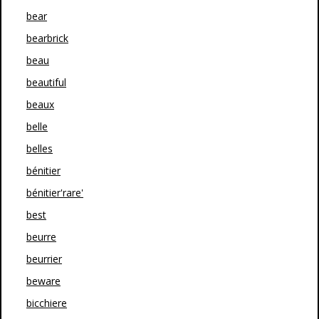
bear
bearbrick
beau
beautiful
beaux
belle
belles
bénitier
bénitier'rare'
best
beurre
beurrier
beware
bicchiere