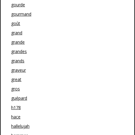
gourde
gourmand
goût
grand
grande
grandes
grands
graveur
great
gros
guépard
h178
hace
hallelujah