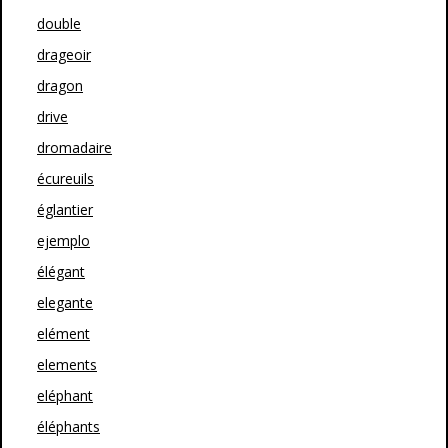
double
drageoir
dragon
drive
dromadaire
écureuils
églantier
ejemplo
élégant
elegante
elément
elements
eléphant
éléphants