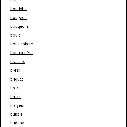
bouddha
bougeoir
bougeoirs
boule
boulesphère
bouquetière
bracelet
brezil
briquet
broc
brocs
broyeur
bubble
buddha