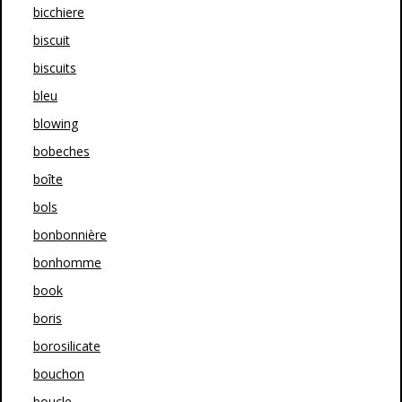
bicchiere
biscuit
biscuits
bleu
blowing
bobeches
boîte
bols
bonbonnière
bonhomme
book
boris
borosilicate
bouchon
boucle