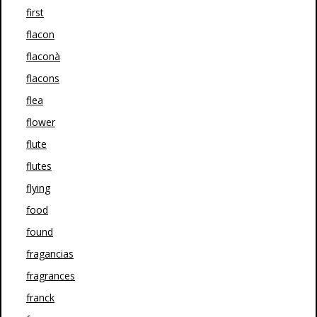
first
flacon
flaconà
flacons
flea
flower
flute
flutes
flying
food
found
fragancias
fragrances
franck