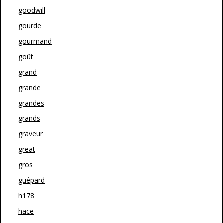
goodwill
gourde
gourmand
goût
grand
grande
grandes
grands
graveur
great
gros
guépard
h178
hace