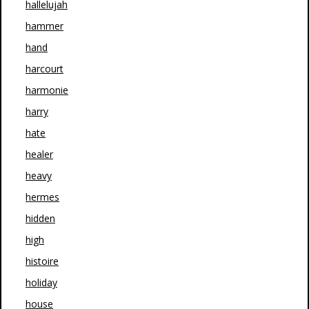
hallelujah
hammer
hand
harcourt
harmonie
harry
hate
healer
heavy
hermes
hidden
high
histoire
holiday
house