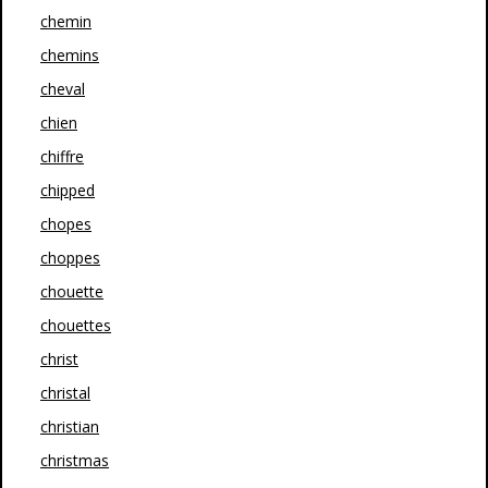
chemin
chemins
cheval
chien
chiffre
chipped
chopes
choppes
chouette
chouettes
christ
christal
christian
christmas