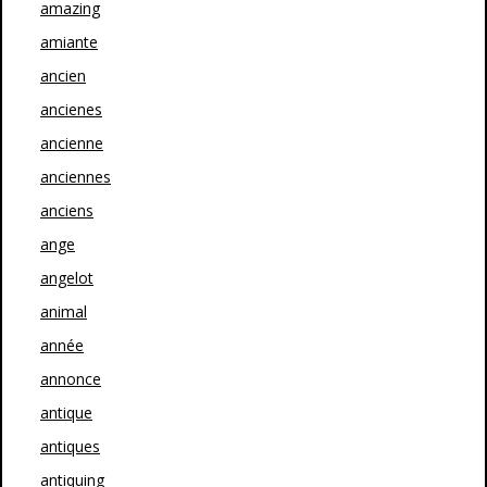
amazing
amiante
ancien
ancienes
ancienne
anciennes
anciens
ange
angelot
animal
année
annonce
antique
antiques
antiquing