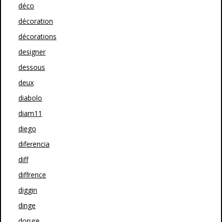
déco
décoration
décorations
designer
dessous
deux
diabolo
diam11
diego
diferencia
diff
diffrence
diggin
dinge
dorure