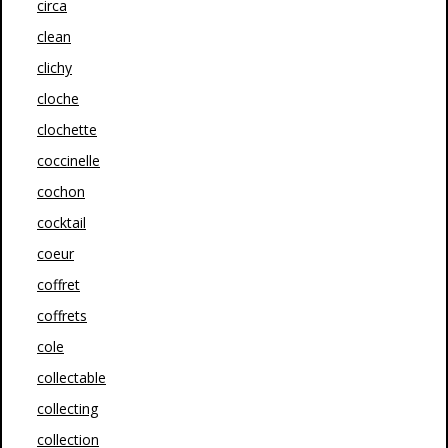
circa
clean
clichy
cloche
clochette
coccinelle
cochon
cocktail
coeur
coffret
coffrets
cole
collectable
collecting
collection