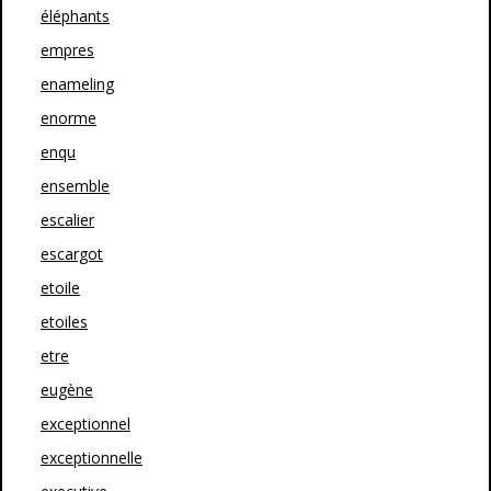
éléphants
empres
enameling
enorme
enqu
ensemble
escalier
escargot
etoile
etoiles
etre
eugène
exceptionnel
exceptionnelle