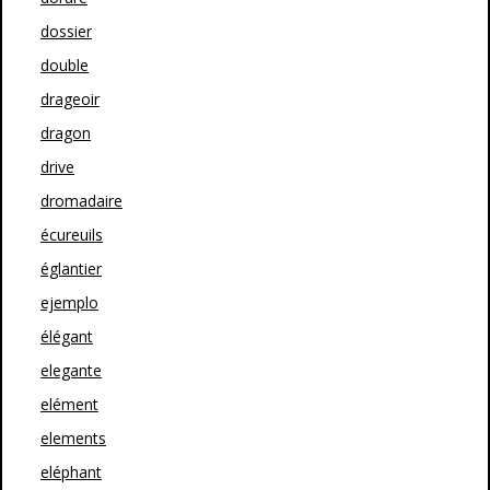
dossier
double
drageoir
dragon
drive
dromadaire
écureuils
églantier
ejemplo
élégant
elegante
elément
elements
eléphant