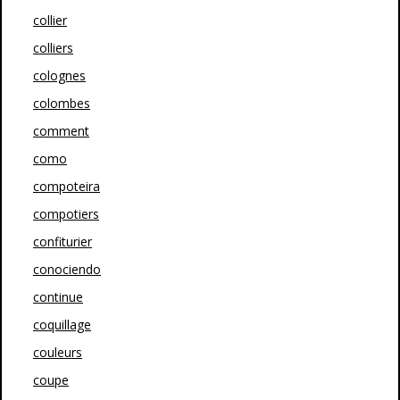
collier
colliers
colognes
colombes
comment
como
compoteira
compotiers
confiturier
conociendo
continue
coquillage
couleurs
coupe