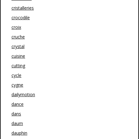
cristalleries
crocodile
croix
cruche
crystal
cuisine
cutting
cycle
cygne
dailymotion
dance
dans
daum
dauphin