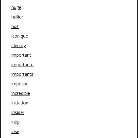
huge
huilier
huit
iconique
identify
important
importante
importants
imposant
incredible
initiation
insider
intip
irisé