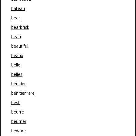
bateau
bear
bearbrick
beau
beautiful
beaux
belle
belles
bénitier
bénitier'rare'
best
beurre
beurrier
beware