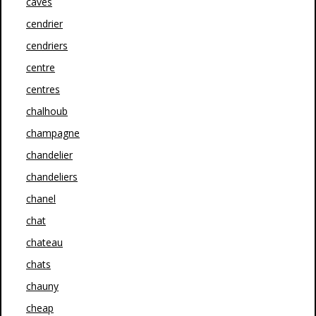
caves
cendrier
cendriers
centre
centres
chalhoub
champagne
chandelier
chandeliers
chanel
chat
chateau
chats
chauny
cheap