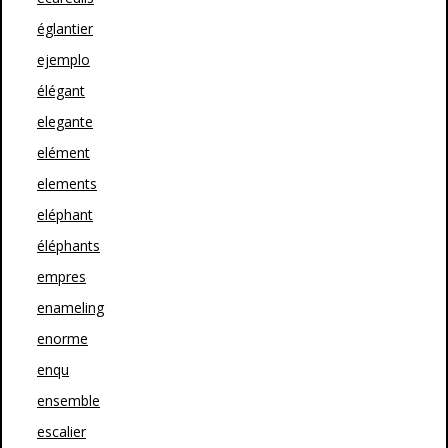
églantier
ejemplo
élégant
elegante
elément
elements
eléphant
éléphants
empres
enameling
enorme
enqu
ensemble
escalier