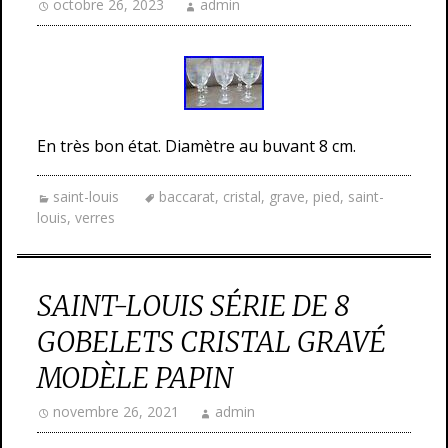
octobre 26, 2023
admin
En très bon état. Diamètre au buvant 8 cm.
saint-louis
baccarat
,
cristal
,
grave
,
pied
,
saint-
louis
,
verres
SAINT-LOUIS SÉRIE DE 8
GOBELETS CRISTAL GRAVÉ
MODÈLE PAPIN
novembre 26, 2021
admin