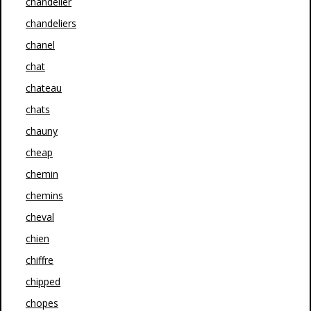
chandelier
chandeliers
chanel
chat
chateau
chats
chauny
cheap
chemin
chemins
cheval
chien
chiffre
chipped
chopes