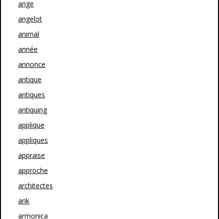
ange
angelot
animal
année
annonce
antique
antiques
antiquing
applique
appliques
appraise
approche
architectes
arik
armonica