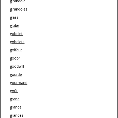
girandole
girandoles
glass
globe
gobelet
gobelets
golfeur
goobr
goodwill
gourde
gourmand
goût
grand
grande
grandes