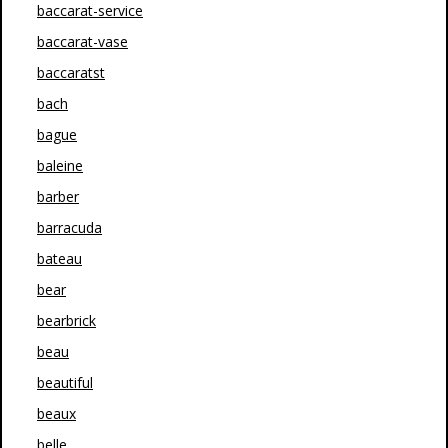
baccarat-service
baccarat-vase
baccaratst
bach
bague
baleine
barber
barracuda
bateau
bear
bearbrick
beau
beautiful
beaux
belle