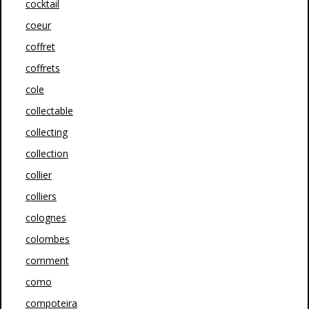
cocktail
coeur
coffret
coffrets
cole
collectable
collecting
collection
collier
colliers
colognes
colombes
comment
como
compoteira