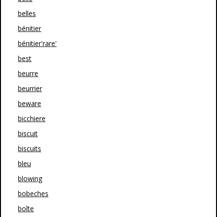
belles
bénitier
bénitier'rare'
best
beurre
beurrier
beware
bicchiere
biscuit
biscuits
bleu
blowing
bobeches
boîte