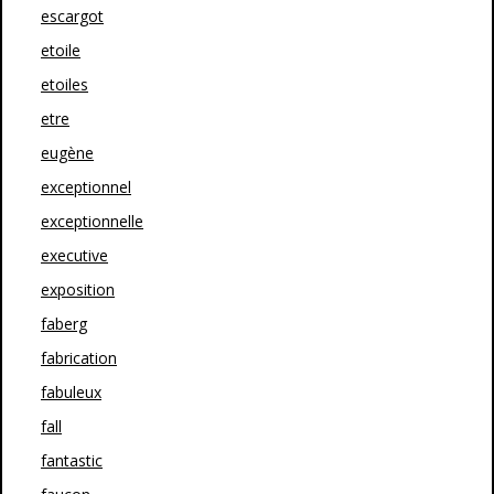
escargot
etoile
etoiles
etre
eugène
exceptionnel
exceptionnelle
executive
exposition
faberg
fabrication
fabuleux
fall
fantastic