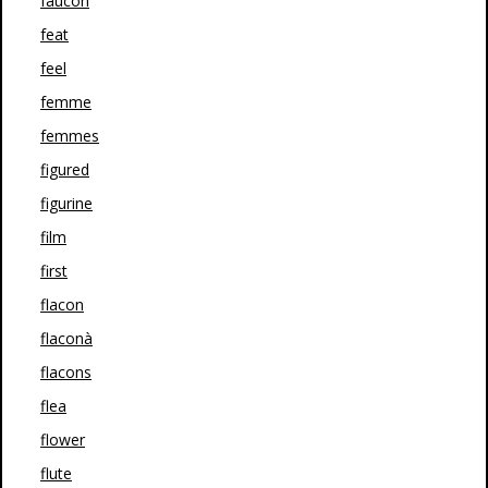
faucon
feat
feel
femme
femmes
figured
figurine
film
first
flacon
flaconà
flacons
flea
flower
flute