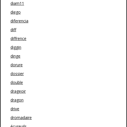
diam11
diego
diferencia
diff
diffrence
diggin
dinge
dorure
dossier
double
drageoir
dragon
drive
dromadaire
écureuils