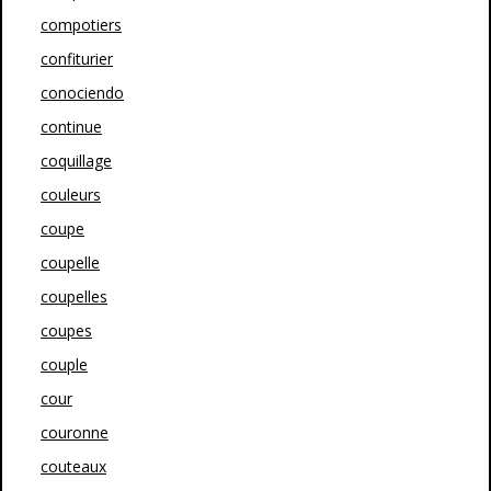
compotiers
confiturier
conociendo
continue
coquillage
couleurs
coupe
coupelle
coupelles
coupes
couple
cour
couronne
couteaux