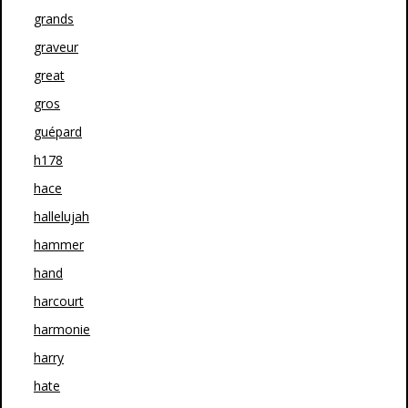
grands
graveur
great
gros
guépard
h178
hace
hallelujah
hammer
hand
harcourt
harmonie
harry
hate