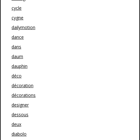
cycle
cygne
dailymotion
dance
dans
daum
dauphin
déco
décoration
décorations
designer
dessous
deux
diabolo