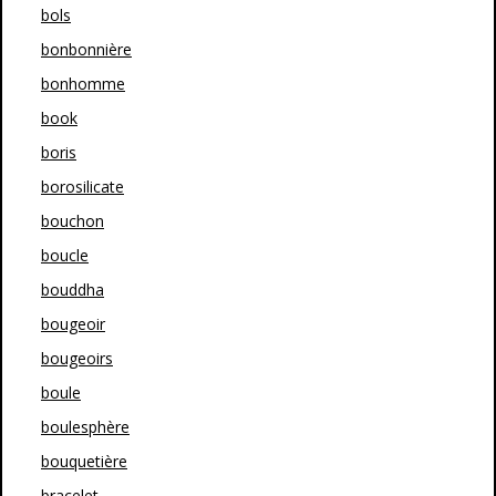
bols
bonbonnière
bonhomme
book
boris
borosilicate
bouchon
boucle
bouddha
bougeoir
bougeoirs
boule
boulesphère
bouquetière
bracelet