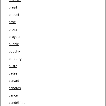
brezil
briquet
broc
brocs
broyeur
bubble
buddha
burberry
buste
cadre
canard
canards
cancer
candélabre