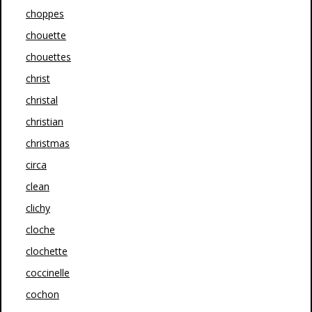
choppes
chouette
chouettes
christ
christal
christian
christmas
circa
clean
clichy
cloche
clochette
coccinelle
cochon