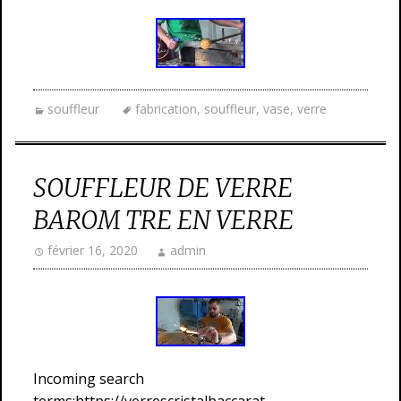
souffleur
fabrication
,
souffleur
,
vase
,
verre
SOUFFLEUR DE VERRE
BAROM TRE EN VERRE
février 16, 2020
admin
Incoming search