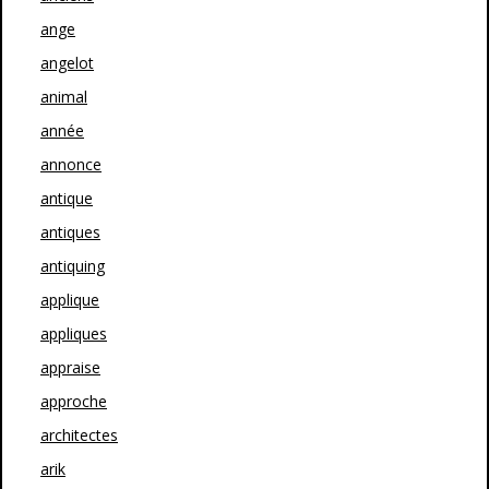
ange
angelot
animal
année
annonce
antique
antiques
antiquing
applique
appliques
appraise
approche
architectes
arik