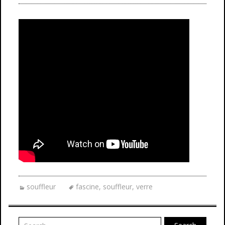
souffleur
fascine
,
souffleur
,
verre