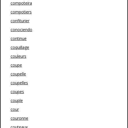
compoteira
compotiers
confiturier
conociendo
continue
coquillage
couleurs
coupe
coupelle
coupelles
coupes
couple
cour
couronne
couteaux