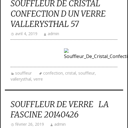
SOUFFLEUR DE CRISTAL
CONFECTION D UN VERRE
VALLERYSTHAL 57
avril 4, 2019
admin
souffleur
confection
,
cristal
,
souffleur
,
vallerysthal
,
verre
SOUFFLEUR DE VERRE LA
FASCINE 20140426
février 26, 2019
admin