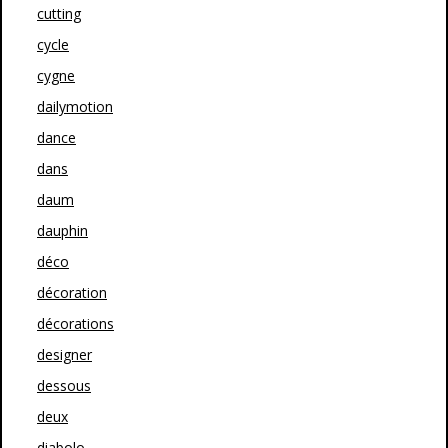
cutting
cycle
cygne
dailymotion
dance
dans
daum
dauphin
déco
décoration
décorations
designer
dessous
deux
diabolo