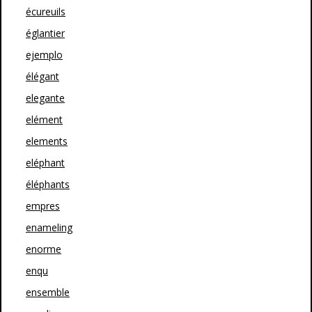
écureuils
églantier
ejemplo
élégant
elegante
elément
elements
eléphant
éléphants
empres
enameling
enorme
enqu
ensemble