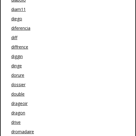
diam11
diego
diferencia
diff
diffrence
diggin
dinge
dorure
dossier
double
drageoir
dragon
drive
dromadaire