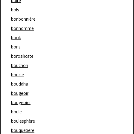
boîte
bols
bonbonnière
bonhomme
book
boris
borosilicate
bouchon
boucle
bouddha
bougeoir
bougeoirs
boule
boulesphère
bouquetière