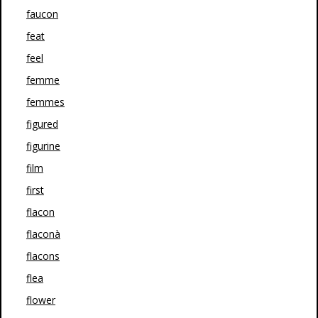
faucon
feat
feel
femme
femmes
figured
figurine
film
first
flacon
flaconà
flacons
flea
flower