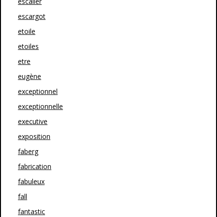
escalier
escargot
etoile
etoiles
etre
eugène
exceptionnel
exceptionnelle
executive
exposition
faberg
fabrication
fabuleux
fall
fantastic