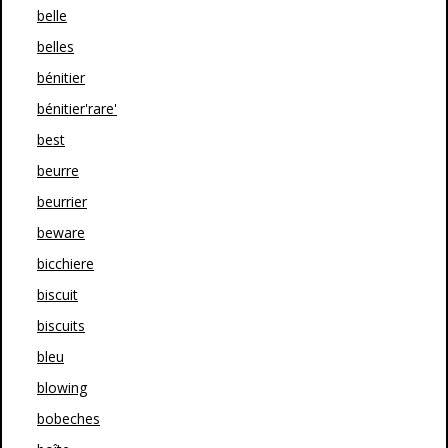
belle
belles
bénitier
bénitier'rare'
best
beurre
beurrier
beware
bicchiere
biscuit
biscuits
bleu
blowing
bobeches