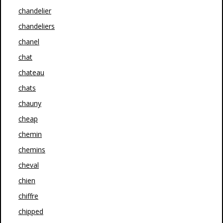
chandelier
chandeliers
chanel
chat
chateau
chats
chauny
cheap
chemin
chemins
cheval
chien
chiffre
chipped