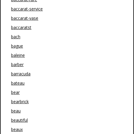
baccarat-service
baccarat-vase
baccaratst
bach
bague
baleine
barber
barracuda
bateau
bear
bearbrick
beau
beautiful
beaux