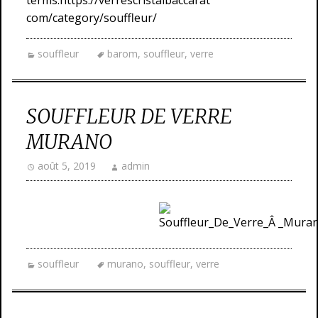
terms:https://verrescristalbaccarat
com/category/souffleur/
souffleur
barom
,
souffleur
,
verre
SOUFFLEUR DE VERRE
MURANO
août 5, 2019
admin
souffleur
murano
,
souffleur
,
verre