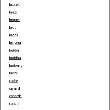
bracelet
brezil
briquet
broc
brocs
broyeur
bubble
buddha
burberry
buste
cadre
canard
canards
cancer