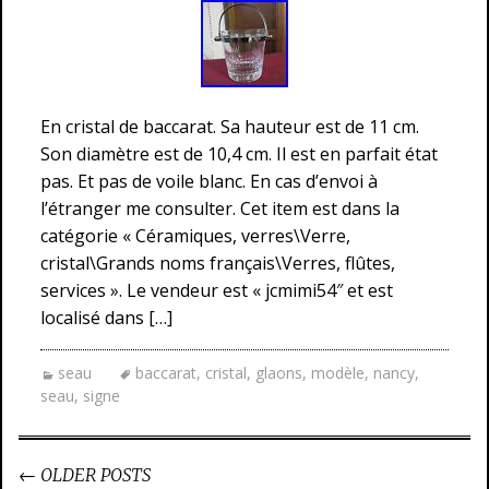
En cristal de baccarat. Sa hauteur est de 11 cm.
Son diamètre est de 10,4 cm. Il est en parfait état
pas. Et pas de voile blanc. En cas d’envoi à
l’étranger me consulter. Cet item est dans la
catégorie « Céramiques, verres\Verre,
cristal\Grands noms français\Verres, flûtes,
services ». Le vendeur est « jcmimi54″ et est
localisé dans […]
seau
baccarat
,
cristal
,
glaons
,
modèle
,
nancy
,
seau
,
signe
←
OLDER POSTS