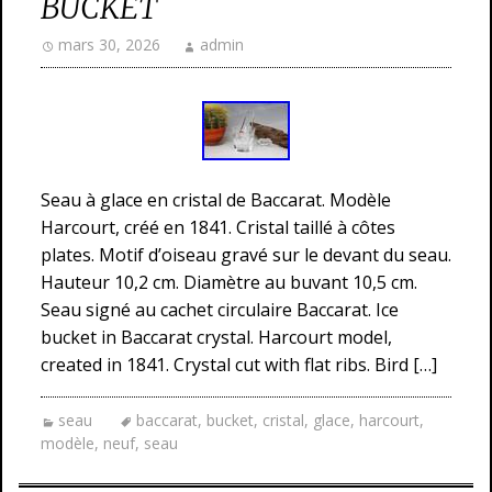
BUCKET
mars 30, 2026
admin
Seau à glace en cristal de Baccarat. Modèle
Harcourt, créé en 1841. Cristal taillé à côtes
plates. Motif d’oiseau gravé sur le devant du seau.
Hauteur 10,2 cm. Diamètre au buvant 10,5 cm.
Seau signé au cachet circulaire Baccarat. Ice
bucket in Baccarat crystal. Harcourt model,
created in 1841. Crystal cut with flat ribs. Bird […]
seau
baccarat
,
bucket
,
cristal
,
glace
,
harcourt
,
modèle
,
neuf
,
seau