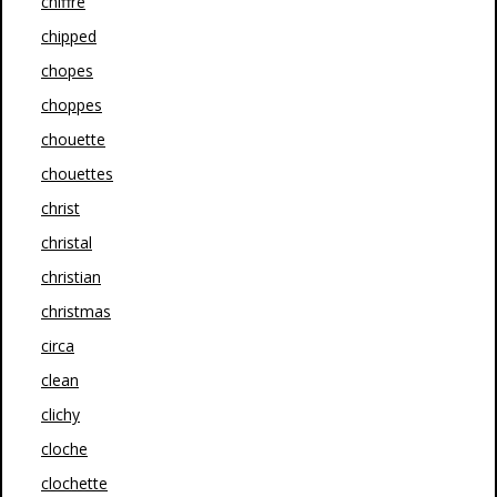
chiffre
chipped
chopes
choppes
chouette
chouettes
christ
christal
christian
christmas
circa
clean
clichy
cloche
clochette