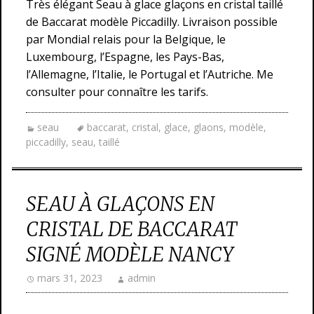
Très élégant Seau à glace glaçons en cristal taillé
de Baccarat modèle Piccadilly. Livraison possible
par Mondial relais pour la Belgique, le
Luxembourg, l’Espagne, les Pays-Bas,
l’Allemagne, l’Italie, le Portugal et l’Autriche. Me
consulter pour connaître les tarifs.
seau
baccarat
,
cristal
,
glace
,
glaons
,
modèle
,
piccadilly
,
seau
,
taillé
SEAU À GLAÇONS EN
CRISTAL DE BACCARAT
SIGNÉ MODÈLE NANCY
mars 31, 2023
admin