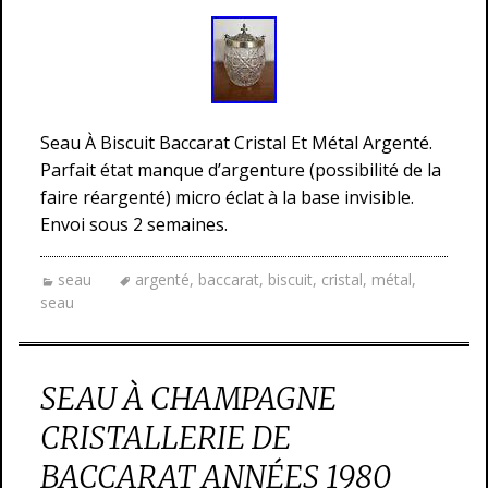
Seau À Biscuit Baccarat Cristal Et Métal Argenté.
Parfait état manque d’argenture (possibilité de la
faire réargenté) micro éclat à la base invisible.
Envoi sous 2 semaines.
seau
argenté
,
baccarat
,
biscuit
,
cristal
,
métal
,
seau
SEAU À CHAMPAGNE
CRISTALLERIE DE
BACCARAT ANNÉES 1980