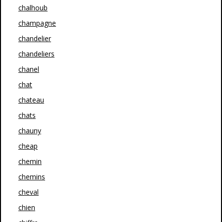
chalhoub
champagne
chandelier
chandeliers
chanel
chat
chateau
chats
chauny
cheap
chemin
chemins
cheval
chien