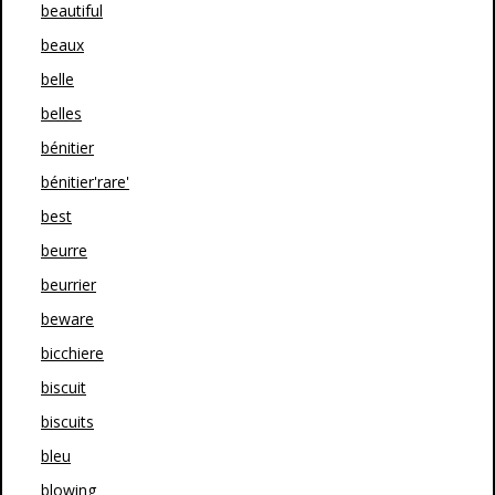
beautiful
beaux
belle
belles
bénitier
bénitier'rare'
best
beurre
beurrier
beware
bicchiere
biscuit
biscuits
bleu
blowing