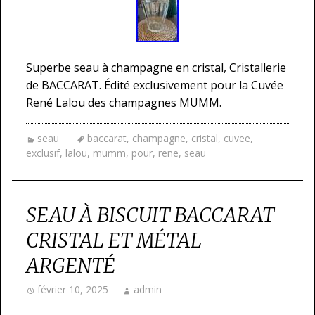
Superbe seau à champagne en cristal, Cristallerie
de BACCARAT. Édité exclusivement pour la Cuvée
René Lalou des champagnes MUMM.
seau
baccarat
,
champagne
,
cristal
,
cuvee
,
exclusif
,
lalou
,
mumm
,
pour
,
rene
,
seau
SEAU À BISCUIT BACCARAT
CRISTAL ET MÉTAL
ARGENTÉ
février 10, 2025
admin