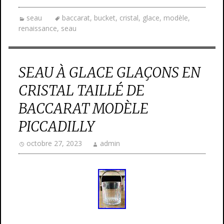
seau
baccarat
,
bucket
,
cristal
,
glace
,
modèle
,
renaissance
,
seau
SEAU À GLACE GLAÇONS EN
CRISTAL TAILLÉ DE
BACCARAT MODÈLE
PICCADILLY
octobre 27, 2023
admin