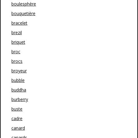
boulesphère
bouquetière
bracelet
brezil
briquet
broc
brocs
broyeur
bubble
buddha
burberry
buste
cadre
canard
canards