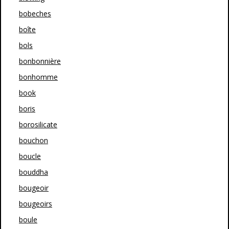
bobeches
boîte
bols
bonbonnière
bonhomme
book
boris
borosilicate
bouchon
boucle
bouddha
bougeoir
bougeoirs
boule