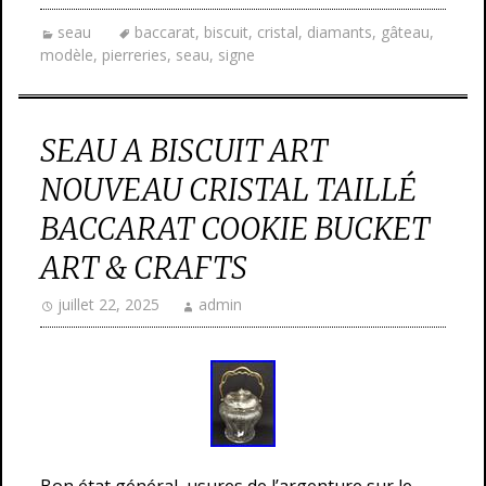
seau
baccarat
,
biscuit
,
cristal
,
diamants
,
gâteau
,
modèle
,
pierreries
,
seau
,
signe
SEAU A BISCUIT ART
NOUVEAU CRISTAL TAILLÉ
BACCARAT COOKIE BUCKET
ART & CRAFTS
juillet 22, 2025
admin