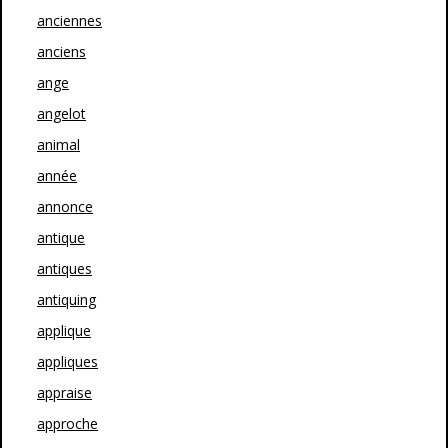
anciennes
anciens
ange
angelot
animal
année
annonce
antique
antiques
antiquing
applique
appliques
appraise
approche