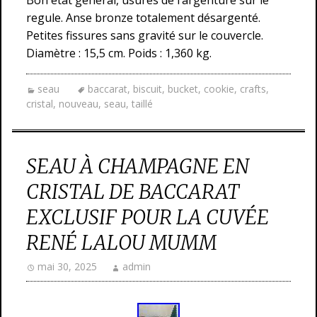
Bon état général, usures de l’argenture sur le
regule. Anse bronze totalement désargenté.
Petites fissures sans gravité sur le couvercle.
Diamètre : 15,5 cm. Poids : 1,360 kg.
seau
baccarat
,
biscuit
,
bucket
,
cookie
,
crafts
,
cristal
,
nouveau
,
seau
,
taillé
SEAU À CHAMPAGNE EN
CRISTAL DE BACCARAT
EXCLUSIF POUR LA CUVÉE
RENÉ LALOU MUMM
mai 30, 2025
admin