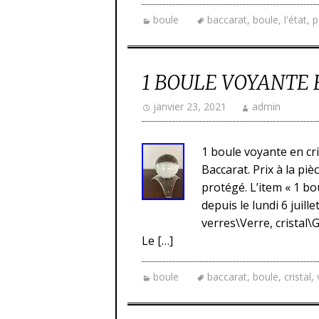
boule
baccarat
,
boule
,
l'état
,
p
1 BOULE VOYANTE 
janvier 23, 2021
admin
1 boule voyante en cri
Baccarat. Prix à la piè
protégé. L’item « 1 bo
depuis le lundi 6 juill
verres\Verre, cristal\
Le […]
boule
baccarat
,
boule
,
cristal
,