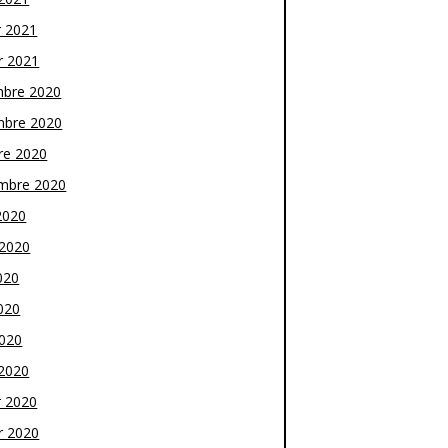
r 2021
r 2021
bre 2020
bre 2020
re 2020
mbre 2020
2020
t 2020
020
020
2020
2020
r 2020
r 2020