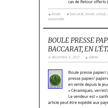
cas de Retour offerts 
boule
baccarat
,
boule
,
cristal
,
universelle
BOULE PRESSE PAP
BACCARAT, EN L’ÉTA
décembre 5, 2021
admin
Boule presse papier/ 
presse papier/ paperw
en vente depuis le jeu
« Céramiques, verres\V
Le vendeur est « sanfi
article peut être expédié aux pay