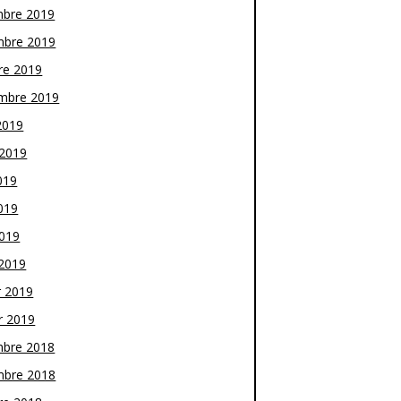
bre 2019
bre 2019
re 2019
mbre 2019
2019
t 2019
019
019
2019
2019
r 2019
r 2019
bre 2018
bre 2018