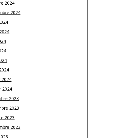
re 2024
mbre 2024
2024
t 2024
024
024
2024
2024
r 2024
r 2024
bre 2023
bre 2023
re 2023
mbre 2023
2023