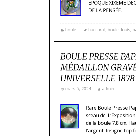
EPOQUE XIXEME DEC
DE LA PENSÉE.
boule
baccarat
,
boule
,
louis
,
p
BOULE PRESSE PAP
MÉDAILLON GRAVÉ
UNIVERSELLE 1878
mars 5, 2024
admin
Rare Boule Presse Pap
sceau de. L’Exposition
de la boule 7,8 cm. H
l’argent. Insigne top 