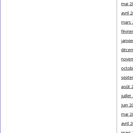
mai 2
avril 
mars 
févrie
janvie
décem
novem
octob
septe
août 
juille
juin 2
mai 2
avril 
mars 