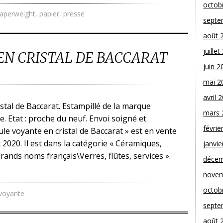
octob
aperweight
,
papier
,
presse
septe
août 
juille
EN CRISTAL DE BACCARAT
juin 2
mai 2
avril 
stal de Baccarat. Estampillé de la marque
mars 
ce. Etat : proche du neuf. Envoi soigné et
févrie
ule voyante en cristal de Baccarat » est en vente
et 2020. Il est dans la catégorie « Céramiques,
janvie
Grands noms français\Verres, flûtes, services ».
décem
novem
octob
voyante
septe
août 