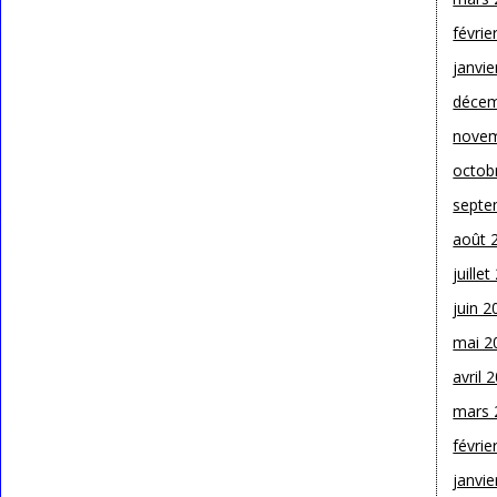
févrie
janvie
décem
novem
octob
septe
août 
juille
juin 2
mai 2
avril 
mars 
févrie
janvie