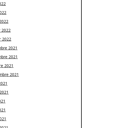
022
2022
2022
r 2022
r 2022
bre 2021
bre 2021
re 2021
mbre 2021
2021
t 2021
021
021
2021
2021