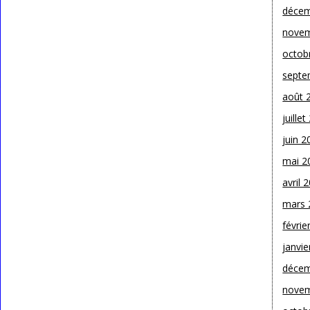
décem
novem
octob
septe
août 
juille
juin 2
mai 2
avril 
mars 
févrie
janvie
décem
novem