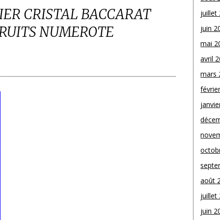
IER CRISTAL BACCARAT
juille
FRUITS NUMEROTE
juin 2
mai 2
avril 
mars 
févrie
janvie
décem
novem
octob
septe
août 
juille
juin 2