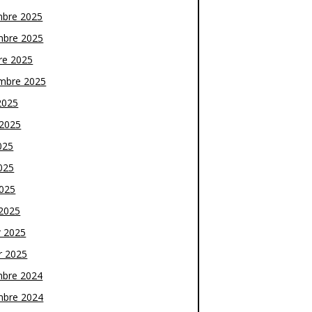
bre 2025
bre 2025
re 2025
mbre 2025
2025
t 2025
025
025
2025
2025
r 2025
r 2025
bre 2024
bre 2024