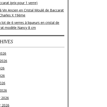
carat (prix pour 1 verre)
à Vin Ancien en Cristal Moulé de Baccarat
Charles X 19ème
 lot de 6 verres à liqueurs en cristal de
rat modèle Nancy 8 cm
HIVES
2026
t 2026
026
026
2026
2026
r 2026
r 2026