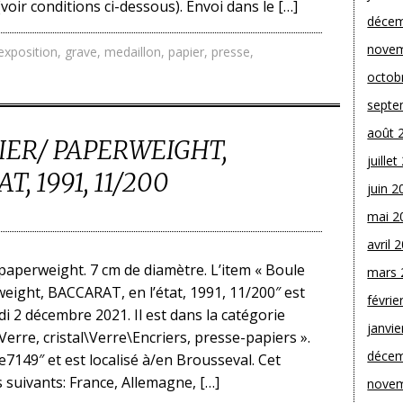
(voir conditions ci-dessous). Envoi dans le […]
décem
novem
exposition
,
grave
,
medaillon
,
papier
,
presse
,
octob
septe
août 
IER/ PAPERWEIGHT,
juille
T, 1991, 11/200
juin 2
mai 2
avril 
paperweight. 7 cm de diamètre. L’item « Boule
mars 
eight, BACCARAT, en l’état, 1991, 11/200″ est
févrie
di 2 décembre 2021. Il est dans la catégorie
janvie
erre, cristal\Verre\Encriers, presse-papiers ».
décem
e7149″ et est localisé à/en Brousseval. Cet
s suivants: France, Allemagne, […]
novem