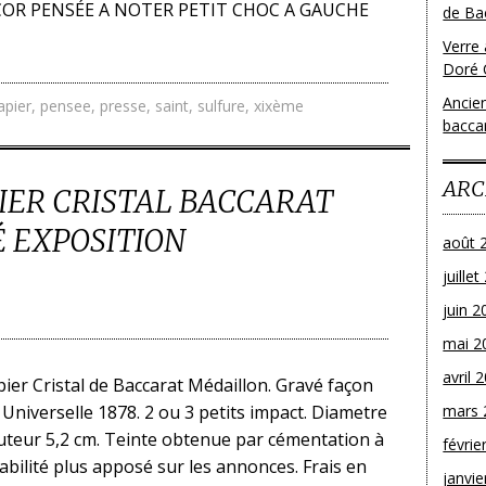
OR PENSÉE A NOTER PETIT CHOC A GAUCHE
de Bac
Verre 
Doré 
Ancien
apier
,
pensee
,
presse
,
saint
,
sulfure
,
xixème
bacca
ARC
IER CRISTAL BACCARAT
 EXPOSITION
août 
juille
juin 2
mai 2
avril 
ier Cristal de Baccarat Médaillon. Gravé façon
 Universelle 1878. 2 ou 3 petits impact. Diametre
mars 
auteur 5,2 cm. Teinte obtenue par cémentation à
févrie
fiabilité plus apposé sur les annonces. Frais en
janvie