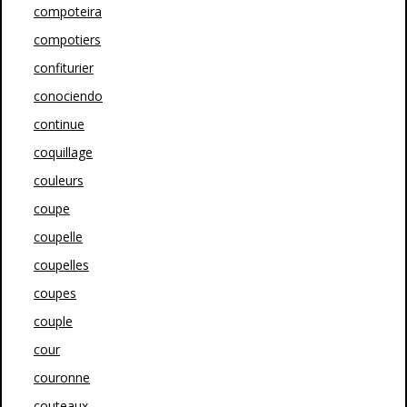
compoteira
compotiers
confiturier
conociendo
continue
coquillage
couleurs
coupe
coupelle
coupelles
coupes
couple
cour
couronne
couteaux