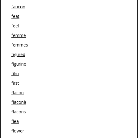
faucon
feat
feel
femme
femmes
figured
figurine
film
first
flacon
flaconà
flacons
flea
flower