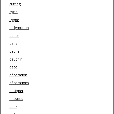
cutting
cycle
cygne
dailymotion
dance
dans
daum
dauphin
déco
décoration
décorations
designer
dessous
deux