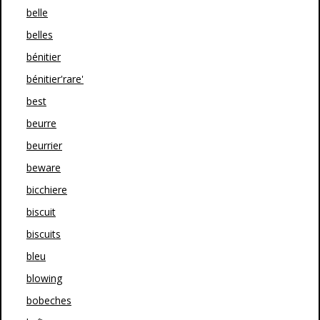
belle
belles
bénitier
bénitier'rare'
best
beurre
beurrier
beware
bicchiere
biscuit
biscuits
bleu
blowing
bobeches