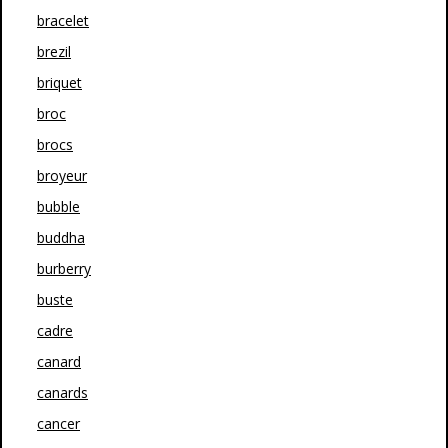
bracelet
brezil
briquet
broc
brocs
broyeur
bubble
buddha
burberry
buste
cadre
canard
canards
cancer