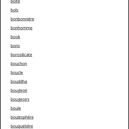
boîte
bols
bonbonnière
bonhomme
book
boris
borosilicate
bouchon
boucle
bouddha
bougeoir
bougeoirs
boule
boulesphère
bouquetière