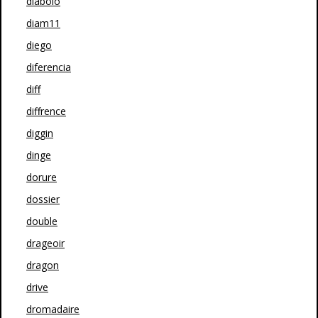
diabolo
diam11
diego
diferencia
diff
diffrence
diggin
dinge
dorure
dossier
double
drageoir
dragon
drive
dromadaire