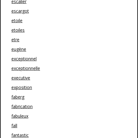
escalier
escargot
etoile
etoiles
etre
eugène
exceptionnel
exceptionnelle
executive
exposition
faberg
fabrication
fabuleux
fall
fantastic