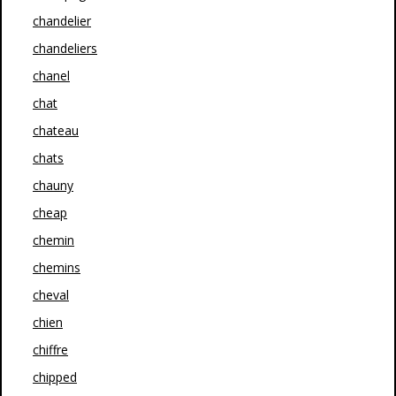
chandelier
chandeliers
chanel
chat
chateau
chats
chauny
cheap
chemin
chemins
cheval
chien
chiffre
chipped