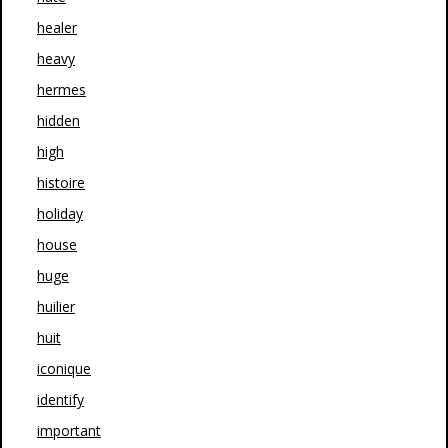
healer
heavy
hermes
hidden
high
histoire
holiday
house
huge
huilier
huit
iconique
identify
important