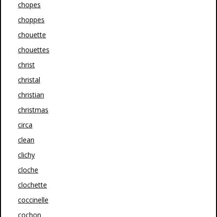
chopes
choppes
chouette
chouettes
christ
christal
christian
christmas
circa
clean
clichy
cloche
clochette
coccinelle
cochon