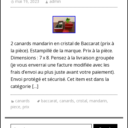
mai 19, 2023
admin
2 canards mandarin en cristal de Baccarat (prix à
la pièce). Estampillé de la marque. Prix à la pièce.
Dimensions : 7 x 8. Pensez à la livraison groupée
(je vous enverrai une facture modifiée avec les
frais d’envoi au plus juste avant votre paiement).
Envoi protégé et sécurisé. Cet item est dans la
catégorie […]
canards
baccarat
,
canards
,
cristal
,
mandarin
,
piece
,
prix