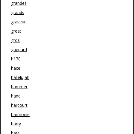
grandes
grands
graveur
great
gros
guépard
h178
hace
hallelujah
hammer
hand
harcourt
harmonie
harry
hate