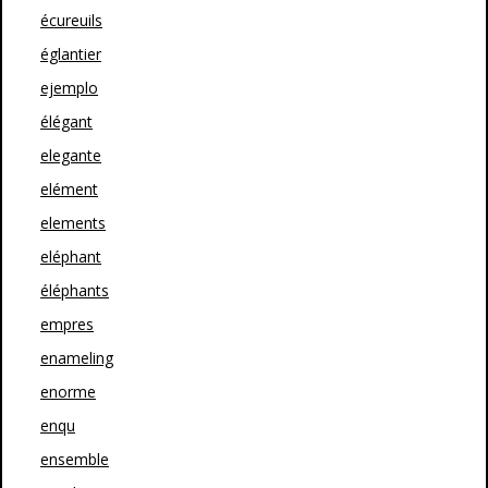
écureuils
églantier
ejemplo
élégant
elegante
elément
elements
eléphant
éléphants
empres
enameling
enorme
enqu
ensemble