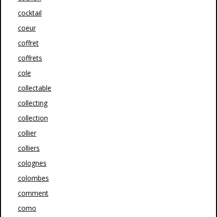
cocktail
coeur
coffret
coffrets
cole
collectable
collecting
collection
collier
colliers
colognes
colombes
comment
como