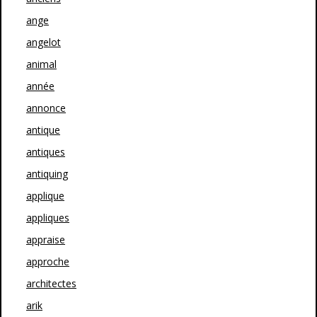
ange
angelot
animal
année
annonce
antique
antiques
antiquing
applique
appliques
appraise
approche
architectes
arik