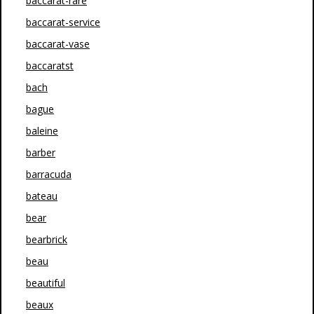
baccarat-rare
baccarat-service
baccarat-vase
baccaratst
bach
bague
baleine
barber
barracuda
bateau
bear
bearbrick
beau
beautiful
beaux