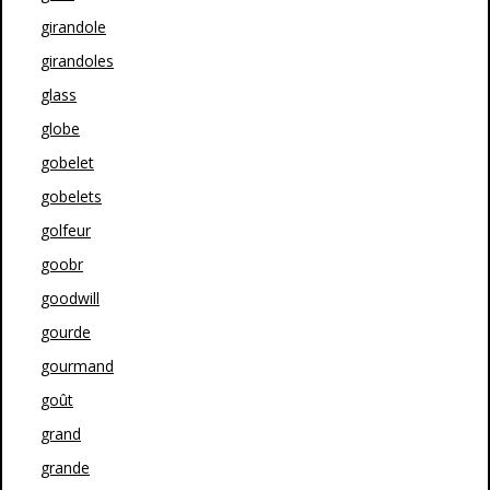
girandole
girandoles
glass
globe
gobelet
gobelets
golfeur
goobr
goodwill
gourde
gourmand
goût
grand
grande