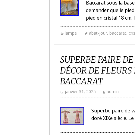
Baccarat sous la base
demander que le pied 
pied en cristal 18 cm.
lampe
abat-jour
,
baccarat
,
cri
SUPERBE PAIRE DE
DÉCOR DE FLEURS 
BACCARAT
janvier 31, 2025
admin
Superbe paire de va
doré XIXe siècle. L