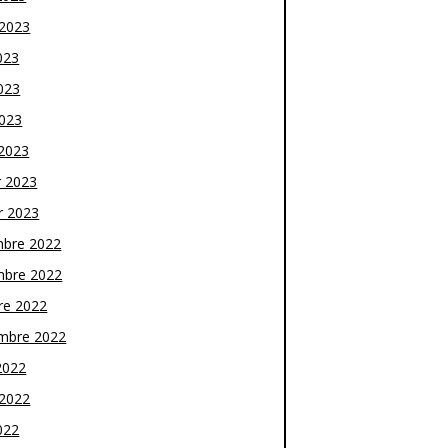
t 2023
023
023
2023
2023
r 2023
r 2023
bre 2022
bre 2022
re 2022
mbre 2022
2022
t 2022
022