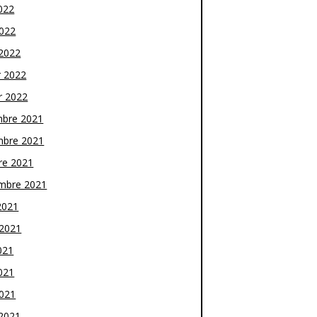
022
2022
2022
r 2022
r 2022
bre 2021
bre 2021
re 2021
mbre 2021
2021
t 2021
021
021
2021
2021