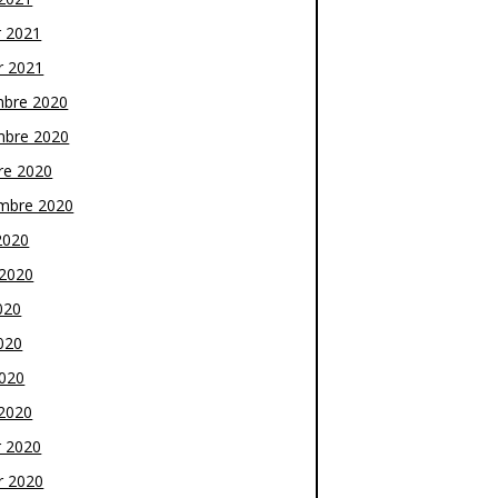
r 2021
r 2021
bre 2020
bre 2020
re 2020
mbre 2020
2020
t 2020
020
020
2020
2020
r 2020
r 2020