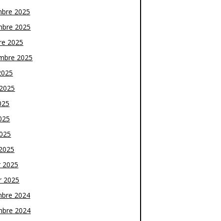
bre 2025
bre 2025
re 2025
mbre 2025
2025
t 2025
025
025
2025
2025
r 2025
r 2025
bre 2024
bre 2024