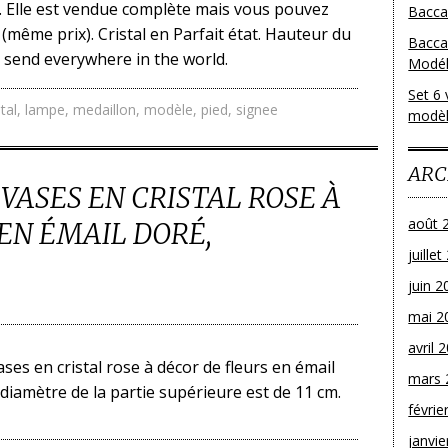
. Elle est vendue complète mais vous pouvez
Baccar
(même prix). Cristal en Parfait état. Hauteur du
Bacca
 I send everywhere in the world.
Modéle
Set 6 
stal
,
lampe
,
medaillon
,
modèle
,
pied
,
signee
modèl
ARC
 VASES EN CRISTAL ROSE À
août 
EN ÉMAIL DORÉ,
juille
juin 2
mai 2
avril 
ses en cristal rose à décor de fleurs en émail
mars 
e diamètre de la partie supérieure est de 11 cm.
févrie
janvie