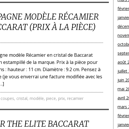
févrie
PAGNE MODÈLE RÉCAMIER
janvie
CARAT (PRIX À LA PIÈCE)
décem
novem
octob
septe
ne modèle Récamier en cristal de Baccarat
on estampillé de la marque. Prix à la pièce pour
août 
s : hauteur : 11 cm. Diamètre : 9.2 cm. Pensez à
juille
e (je vous enverrai une facture modifiée avec les
juin 2
…]
mai 2
avril 
,
coupes
,
cristal
,
modèle
,
piece
,
prix
,
recamier
mars 
févrie
R THE ELITE BACCARAT
janvie