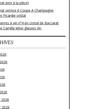
at (prix à la pièce)
rat service 6 Coupe A Champagne
 Picardie cristal
verres à vin n°4 en cristal de Baccarat
e Camilla Wine glasses (A)
HIVES
2026
t 2026
026
026
2026
2026
r 2026
r 2026