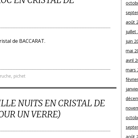
OC EN CRISTAL DE
octob
septe
août 
juille
ristal de BACCARAT.
juin 2
mai 2
avril 
mars 
cruche
,
pichet
févrie
janvie
décem
ILLE NUITS EN CRISTAL DE
novem
OUR UN VERRE)
octob
septe
août 