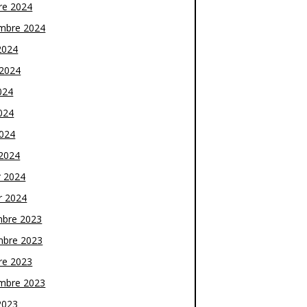
re 2024
mbre 2024
2024
t 2024
024
024
2024
2024
r 2024
r 2024
bre 2023
bre 2023
re 2023
mbre 2023
2023