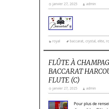
janvier 27, 2025
admin
royal
baccarat
,
crystal
,
elite
,
r
FLÛTE À CHAMPAG
BACCARAT HARCO
FLUTE (C)
janvier 27, 2025
admin
Pour plus de rense