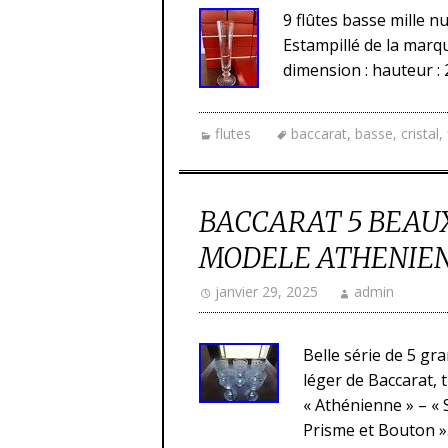
9 flûtes basse mille nu
Estampillé de la marqu
dimension : hauteur : 
flutes
baccarat
,
basse
,
cristal
,
BACCARAT 5 BEAUX
MODELE ATHENIEN
janvier 29, 2025
admin
Belle série de 5 gr
léger de Baccarat, 
« Athénienne » – «
Prisme et Bouton ».