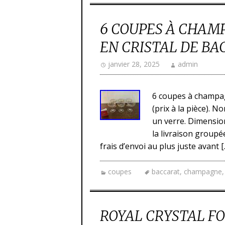
6 COUPES À CHAM
EN CRISTAL DE BAC
janvier 28, 2025
admin
6 coupes à champag
(prix à la pièce). N
un verre. Dimension
la livraison groupé
frais d’envoi au plus juste avant [
coupes
baccarat
,
champagne
ROYAL CRYSTAL FO