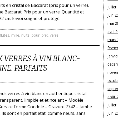
its en cristal de Baccarat (prix pour un verre).
juille
e Baccarat. Prix pour un verre. Quantité et
juin 2
22 cm. Envoi soigné et protégé.
mai 2
avril 
flutes
,
mille
,
nuits
,
pour
,
prix
,
verre
mars 
févrie
janvie
 VERRES À VIN BLANC-
décem
NE. PARFAITS
novem
octob
septe
ands verres à vin blanc en authentique cristal
août 
transparent, limpide et étincelant – Modèle
juille
 Service Forme Gondole – Gravure 7742 – Jambe
 Ils sont en parfait état, comme neufs, sans
juin 2