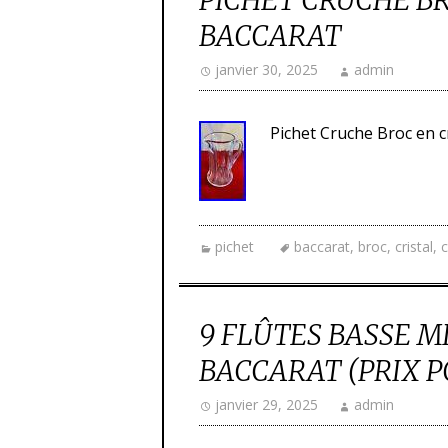
PICHET CRUCHE BR
BACCARAT
janvier 30, 2025
admin
Pichet Cruche Broc en c
pichet
baccarat
,
broc
,
cristal
,
9 FLÛTES BASSE M
BACCARAT (PRIX P
janvier 29, 2025
admin