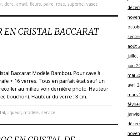
r
,
dore
,
email
,
fleurs
,
paire
,
rose
,
superbe
,
vases
décem
novem
octob
R EN CRISTAL BACCARAT
septe
août 
juille
juin 2
cristal Baccarat Modèle Bambou. Pour cave à
mai 2
rafe + 16 verres. Tous en parfait état sauf un
avril 
 recoller au milieu voir dernière photo. Hauteur
mars 
avec bouchon). Hauteur du verre : 8 cm.
févrie
tal
,
liqueur
,
modèle
,
service
janvie
décem
novem