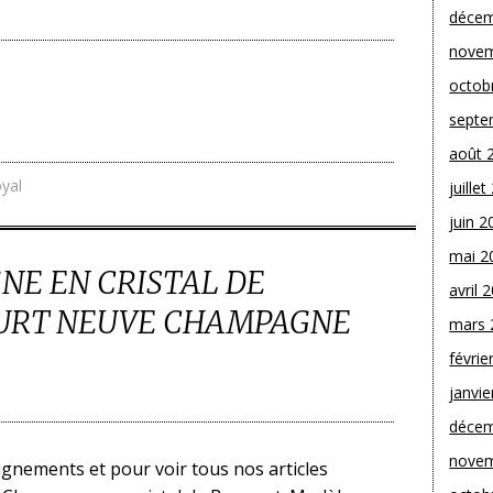
décem
novem
octob
septe
août 
oyal
juille
juin 2
mai 2
NE EN CRISTAL DE
avril 
URT NEUVE CHAMPAGNE
mars 
févrie
janvie
décem
novem
ignements et pour voir tous nos articles