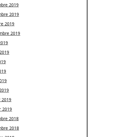
bre 2019
bre 2019
re 2019
mbre 2019
2019
t 2019
019
019
2019
2019
r 2019
r 2019
bre 2018
bre 2018