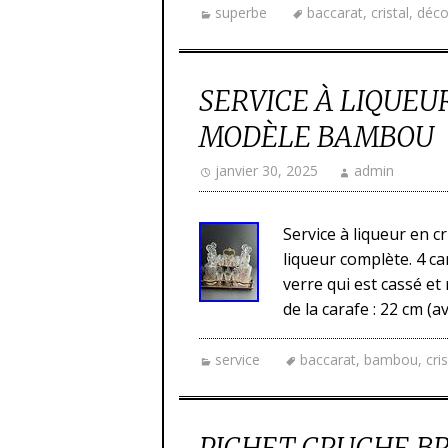
superbe
baccarat
,
cristal
,
déco
SERVICE À LIQUEU
MODÈLE BAMBOU
janvier 30, 2025
admin
Service à liqueur en 
liqueur complète. 4 ca
verre qui est cassé et
de la carafe : 22 cm (
service
baccarat
,
bambou
,
cris