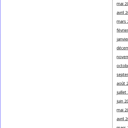
mai 2
avril 
mars 
févrie
janvie
décem
novem
octob
septe
août 
juille
juin 2
mai 2
avril 
mars 