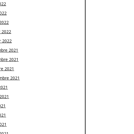
022
2022
2022
r 2022
r 2022
bre 2021
bre 2021
re 2021
mbre 2021
2021
t 2021
021
021
2021
2021