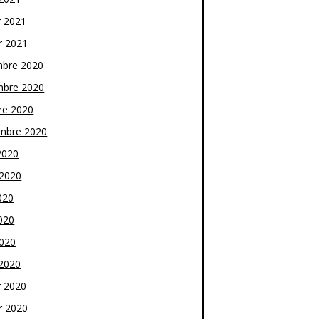
r 2021
r 2021
bre 2020
bre 2020
re 2020
mbre 2020
2020
t 2020
020
020
2020
2020
r 2020
r 2020