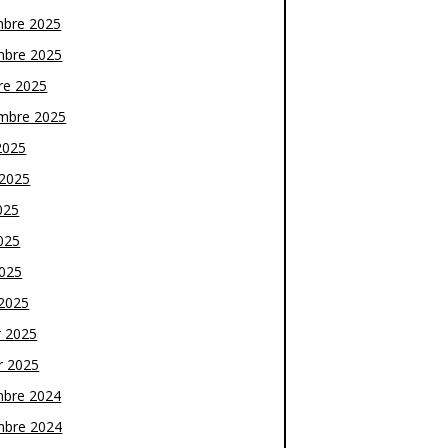
bre 2025
bre 2025
re 2025
mbre 2025
2025
t 2025
025
025
2025
2025
r 2025
r 2025
bre 2024
bre 2024