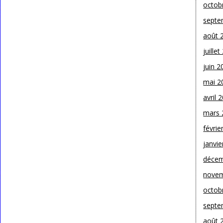
octob
septe
août 
juille
juin 2
mai 2
avril 
mars 
févrie
janvie
décem
novem
octob
septe
août 