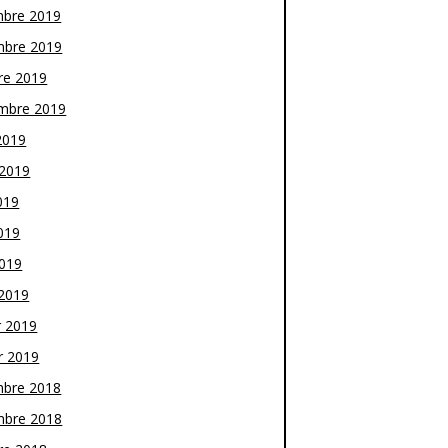
bre 2019
bre 2019
re 2019
mbre 2019
2019
t 2019
019
019
2019
2019
r 2019
r 2019
bre 2018
bre 2018