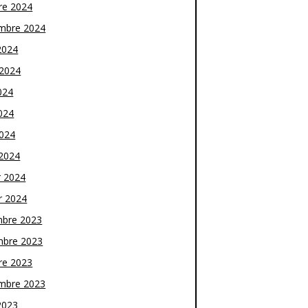
re 2024
mbre 2024
2024
t 2024
024
024
2024
2024
r 2024
r 2024
bre 2023
bre 2023
re 2023
mbre 2023
2023