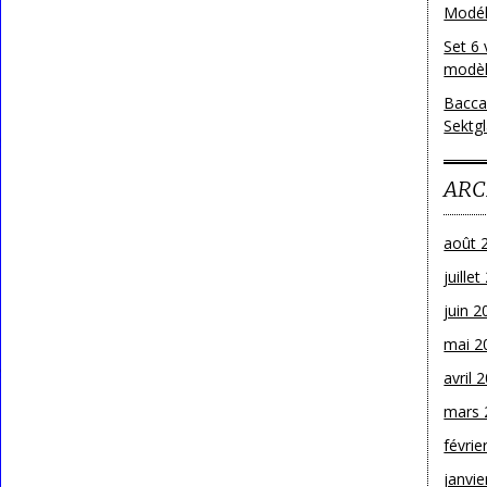
Modéle
Set 6 
modèl
Bacca
Sektg
ARC
août 
juille
juin 2
mai 2
avril 
mars 
févrie
janvie