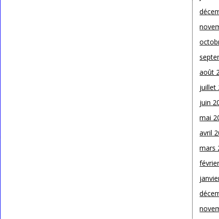
décem
novem
octob
septe
août 
juille
juin 2
mai 2
avril 
mars 
févrie
janvie
décem
novem