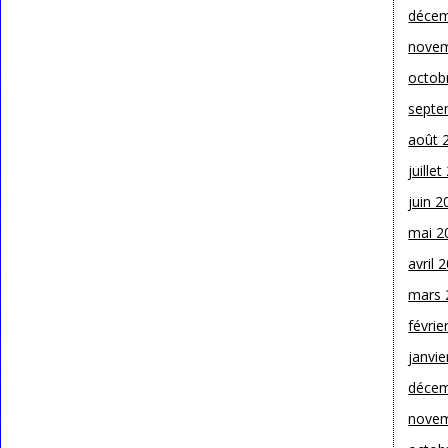
décem
novem
octob
septe
août 
juille
juin 2
mai 2
avril 
mars 
févrie
janvie
décem
novem