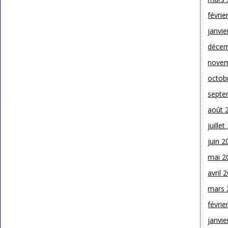
févrie
janvie
décem
novem
octob
septe
août 
juille
juin 2
mai 2
avril 
mars 
févrie
janvie