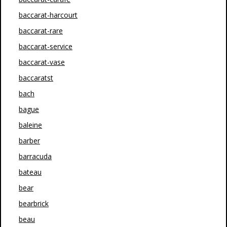
baccarat-harcourt
baccarat-rare
baccarat-service
baccarat-vase
baccaratst
bach
bague
baleine
barber
barracuda
bateau
bear
bearbrick
beau