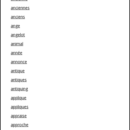
anciennes
anciens
ange
angelot
animal
année
annonce
antique
antiques
antiquing
applique
appliques
appraise
approche