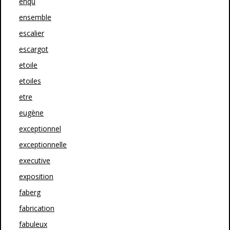
enqu
ensemble
escalier
escargot
etoile
etoiles
etre
eugène
exceptionnel
exceptionnelle
executive
exposition
faberg
fabrication
fabuleux