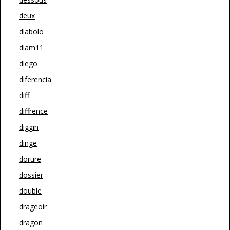
deux
diabolo
diam11
diego
diferencia
diff
diffrence
diggin
dinge
dorure
dossier
double
drageoir
dragon