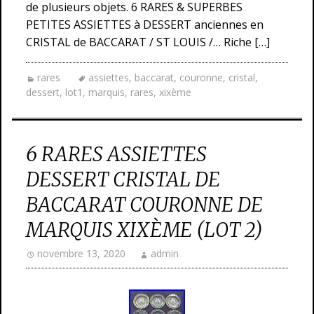
de plusieurs objets. 6 RARES & SUPERBES
PETITES ASSIETTES à DESSERT anciennes en
CRISTAL de BACCARAT / ST LOUIS /… Riche […]
rares
assiettes
,
baccarat
,
couronne
,
cristal
,
dessert
,
lot1
,
marquis
,
rares
,
xixème
6 RARES ASSIETTES
DESSERT CRISTAL DE
BACCARAT COURONNE DE
MARQUIS XIXÈME (LOT 2)
novembre 13, 2020
admin