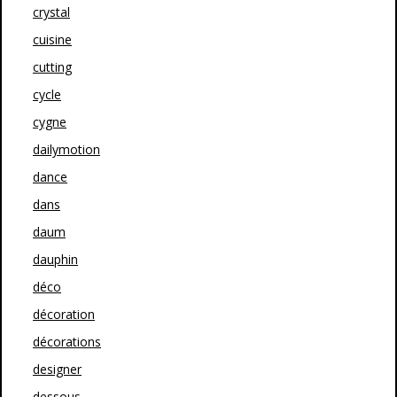
crystal
cuisine
cutting
cycle
cygne
dailymotion
dance
dans
daum
dauphin
déco
décoration
décorations
designer
dessous