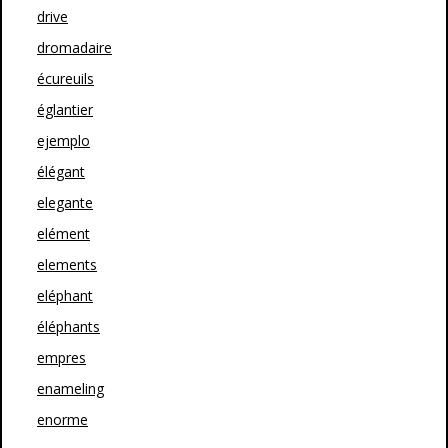
drive
dromadaire
écureuils
églantier
ejemplo
élégant
elegante
elément
elements
eléphant
éléphants
empres
enameling
enorme