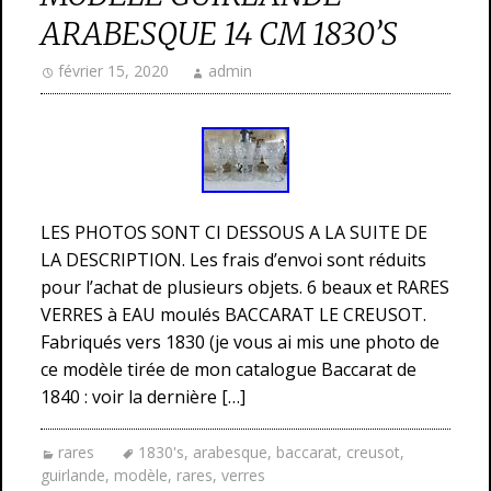
ARABESQUE 14 CM 1830’S
février 15, 2020
admin
LES PHOTOS SONT CI DESSOUS A LA SUITE DE
LA DESCRIPTION. Les frais d’envoi sont réduits
pour l’achat de plusieurs objets. 6 beaux et RARES
VERRES à EAU moulés BACCARAT LE CREUSOT.
Fabriqués vers 1830 (je vous ai mis une photo de
ce modèle tirée de mon catalogue Baccarat de
1840 : voir la dernière […]
rares
1830's
,
arabesque
,
baccarat
,
creusot
,
guirlande
,
modèle
,
rares
,
verres