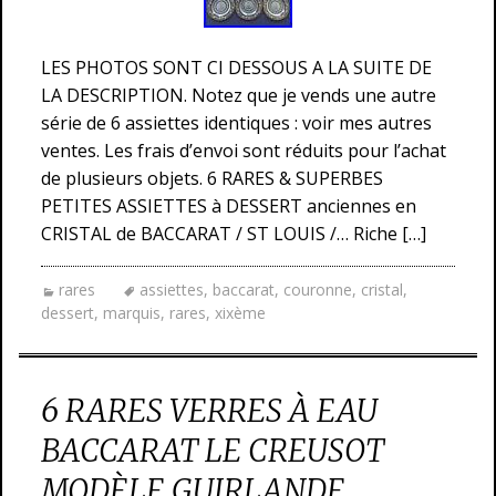
LES PHOTOS SONT CI DESSOUS A LA SUITE DE
LA DESCRIPTION. Notez que je vends une autre
série de 6 assiettes identiques : voir mes autres
ventes. Les frais d’envoi sont réduits pour l’achat
de plusieurs objets. 6 RARES & SUPERBES
PETITES ASSIETTES à DESSERT anciennes en
CRISTAL de BACCARAT / ST LOUIS /… Riche […]
rares
assiettes
,
baccarat
,
couronne
,
cristal
,
dessert
,
marquis
,
rares
,
xixème
6 RARES VERRES À EAU
BACCARAT LE CREUSOT
MODÈLE GUIRLANDE