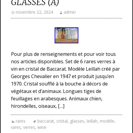
GLASSES (A)
novembre 22, 2024
admin
Pour plus de renseignements et pour voir tous
nos articles disponibles. Set de 6 rares verres à
vin en cristal de Baccarat. Modèle Leillah créé par
Georges Chevalier en 1947 et produit jusqu’en
1970. Cristal soufflé à la bouche à décors de
végétaux et d’animaux. Longues tiges de
feuillages en arabesques. Animaux chien,
hirondelles, oiseaux, […]
rares
baccarat
,
cristal
,
glasses
,
leillah
,
modèle
,
rares
,
verres
,
wine