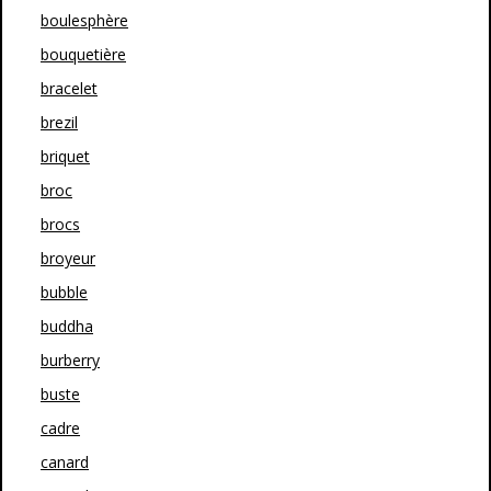
boulesphère
bouquetière
bracelet
brezil
briquet
broc
brocs
broyeur
bubble
buddha
burberry
buste
cadre
canard