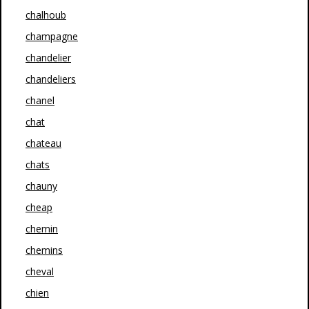
chalhoub
champagne
chandelier
chandeliers
chanel
chat
chateau
chats
chauny
cheap
chemin
chemins
cheval
chien