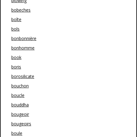
blowing
bobeches
boîte
bols
bonbonnière
bonhomme
book
boris
borosilicate
bouchon
boucle
bouddha
bougeoir
bougeoirs
boule