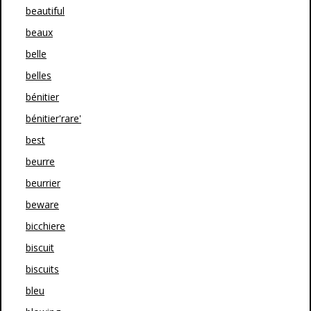
beautiful
beaux
belle
belles
bénitier
bénitier'rare'
best
beurre
beurrier
beware
bicchiere
biscuit
biscuits
bleu