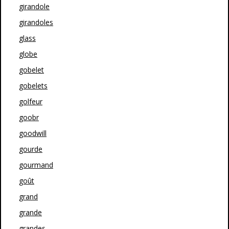
girandole
girandoles
glass
globe
gobelet
gobelets
golfeur
goobr
goodwill
gourde
gourmand
goût
grand
grande
grandes