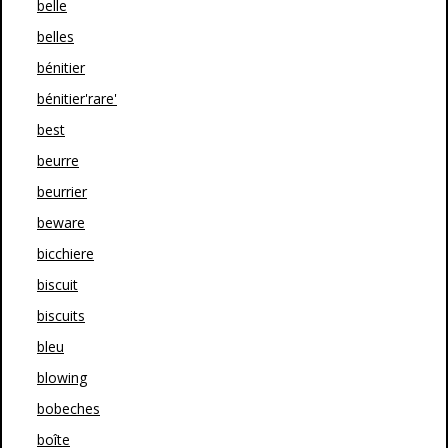
belle
belles
bénitier
bénitier'rare'
best
beurre
beurrier
beware
bicchiere
biscuit
biscuits
bleu
blowing
bobeches
boîte