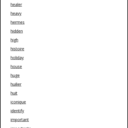
healer
heavy
hermes
hidden
high
histoire
holiday
house
huge
huilier
huit
iconique
identify
important