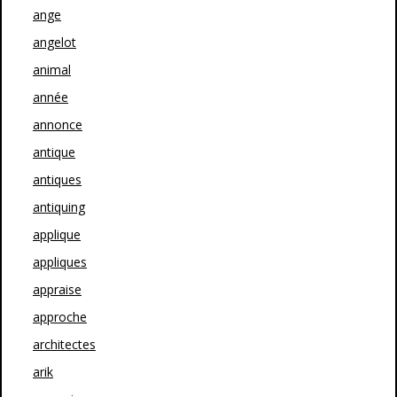
ange
angelot
animal
année
annonce
antique
antiques
antiquing
applique
appliques
appraise
approche
architectes
arik