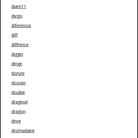
diam11
diego
diferencia
diff
diffrence
diggin
dinge
dorure
dossier
double
drageoir
dragon
drive
dromadaire