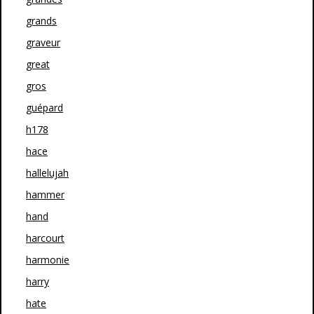
grands
graveur
great
gros
guépard
h178
hace
hallelujah
hammer
hand
harcourt
harmonie
harry
hate