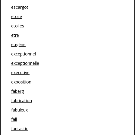
escargot
etoile
etoiles
etre
eugène
exceptionnel
exceptionnelle
executive
exposition
faberg
fabrication
fabuleux
fall
fantastic