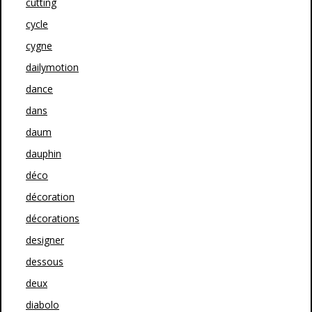
cutting
cycle
cygne
dailymotion
dance
dans
daum
dauphin
déco
décoration
décorations
designer
dessous
deux
diabolo