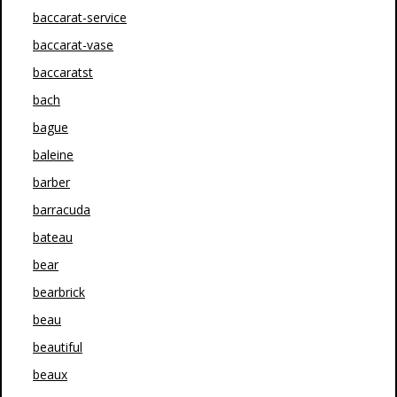
baccarat-service
baccarat-vase
baccaratst
bach
bague
baleine
barber
barracuda
bateau
bear
bearbrick
beau
beautiful
beaux