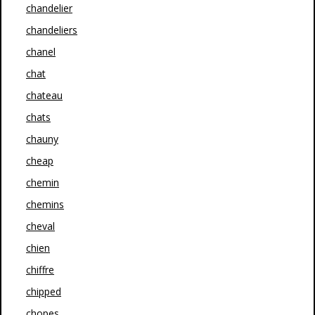
chandelier
chandeliers
chanel
chat
chateau
chats
chauny
cheap
chemin
chemins
cheval
chien
chiffre
chipped
chopes