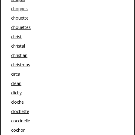
choppes
chouette
chouettes
christ
christal
christian
christmas
circa
clean
clichy
cloche
clochette
coccinelle
cochon