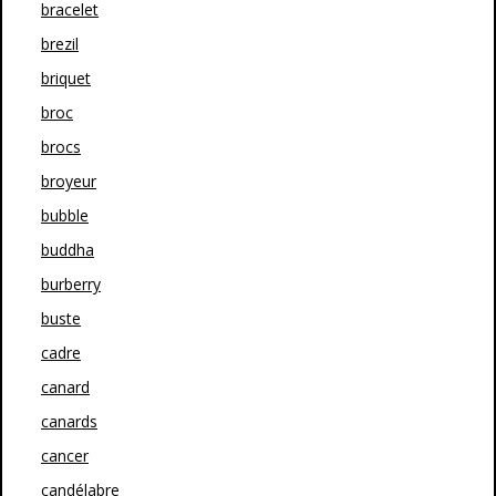
bracelet
brezil
briquet
broc
brocs
broyeur
bubble
buddha
burberry
buste
cadre
canard
canards
cancer
candélabre