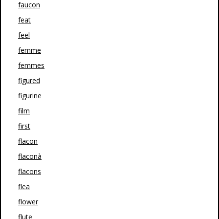
faucon
feat
feel
femme
femmes
figured
figurine
film
first
flacon
flaconà
flacons
flea
flower
flute