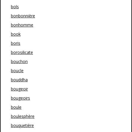
bols
bonbonnière
bonhomme
book
boris
borosilicate
bouchon
boucle
bouddha
bougeoir
bougeoirs
boule
boulesphère
bouquetière