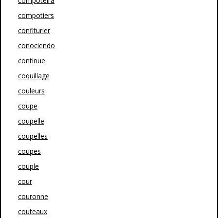
compoteira
compotiers
confiturier
conociendo
continue
coquillage
couleurs
coupe
coupelle
coupelles
coupes
couple
cour
couronne
couteaux