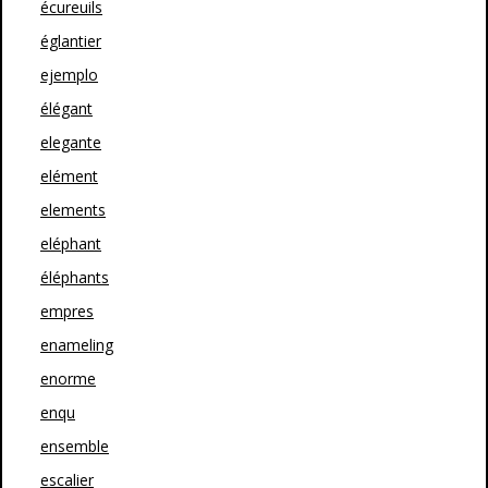
écureuils
églantier
ejemplo
élégant
elegante
elément
elements
eléphant
éléphants
empres
enameling
enorme
enqu
ensemble
escalier