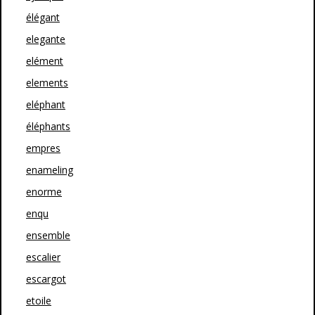
élégant
elegante
elément
elements
eléphant
éléphants
empres
enameling
enorme
enqu
ensemble
escalier
escargot
etoile