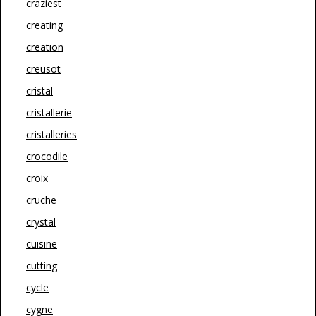
craziest
creating
creation
creusot
cristal
cristallerie
cristalleries
crocodile
croix
cruche
crystal
cuisine
cutting
cycle
cygne