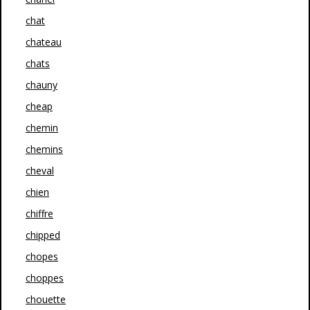
chat
chateau
chats
chauny
cheap
chemin
chemins
cheval
chien
chiffre
chipped
chopes
choppes
chouette