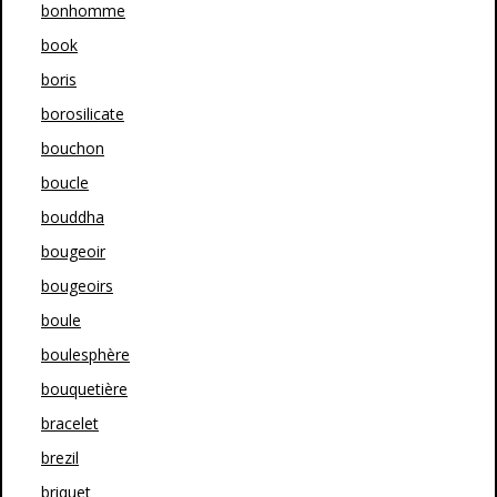
bonhomme
book
boris
borosilicate
bouchon
boucle
bouddha
bougeoir
bougeoirs
boule
boulesphère
bouquetière
bracelet
brezil
briquet