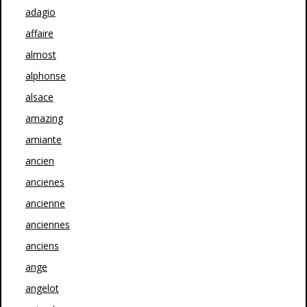
adagio
affaire
almost
alphonse
alsace
amazing
amiante
ancien
ancienes
ancienne
anciennes
anciens
ange
angelot