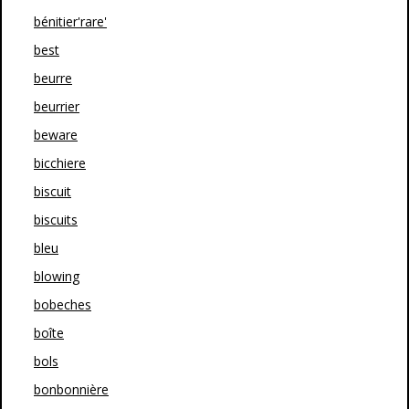
bénitier'rare'
best
beurre
beurrier
beware
bicchiere
biscuit
biscuits
bleu
blowing
bobeches
boîte
bols
bonbonnière