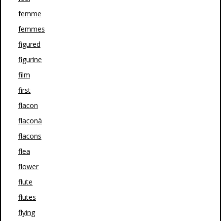
femme
femmes
figured
figurine
film
first
flacon
flaconà
flacons
flea
flower
flute
flutes
flying