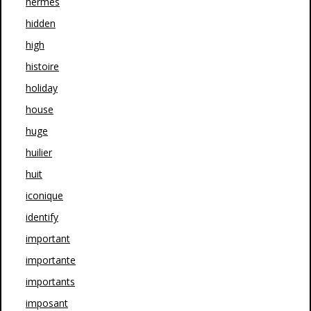
hermes
hidden
high
histoire
holiday
house
huge
huilier
huit
iconique
identify
important
importante
importants
imposant