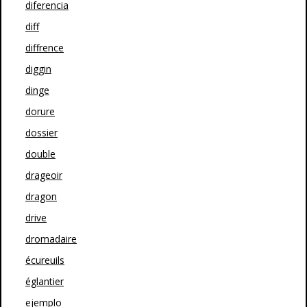
diferencia
diff
diffrence
diggin
dinge
dorure
dossier
double
drageoir
dragon
drive
dromadaire
écureuils
églantier
ejemplo