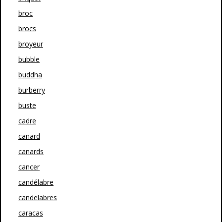
broc
brocs
broyeur
bubble
buddha
burberry
buste
cadre
canard
canards
cancer
candélabre
candelabres
caracas