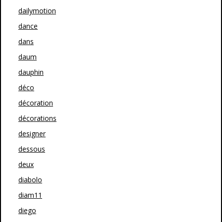
dailymotion
dance
dans
daum
dauphin
déco
décoration
décorations
designer
dessous
deux
diabolo
diam11
diego