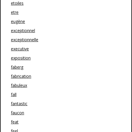
etoiles
etre
eugène
exceptionnel
exceptionnelle
executive
exposition
faberg
fabrication
fabuleux
fall
fantastic
faucon
feat
feel