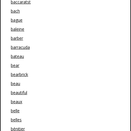
baccaratst
bach
bague
baleine
barber
barracuda
bateau
bear
bearbrick
beau
beautiful
beaux
belle
belles
bénitier