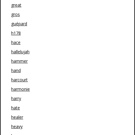
great
gros
guépard
h178
hace
hallelujah
hammer
hand
harcourt
harmonie
harry
hate
healer
heavy