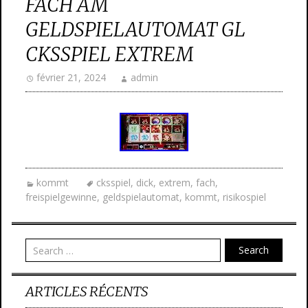
FACH AM
GELDSPIELAUTOMAT GL
CKSSPIEL EXTREM
février 21, 2024
admin
kommt
cksspiel
,
dick
,
extrem
,
fach
,
freispielgewinne
,
geldspielautomat
,
kommt
,
risikospiel
Search
ARTICLES RÉCENTS