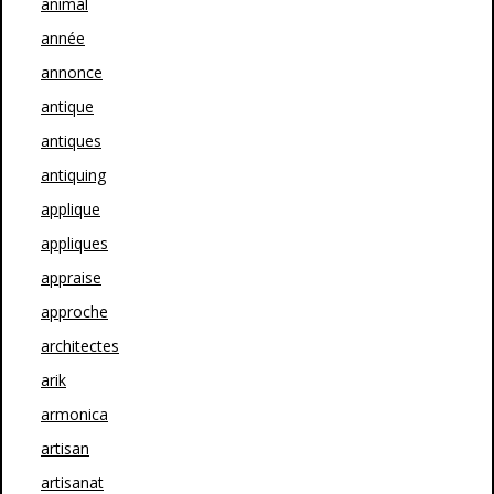
animal
année
annonce
antique
antiques
antiquing
applique
appliques
appraise
approche
architectes
arik
armonica
artisan
artisanat