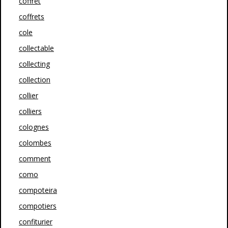
coffret
coffrets
cole
collectable
collecting
collection
collier
colliers
colognes
colombes
comment
como
compoteira
compotiers
confiturier