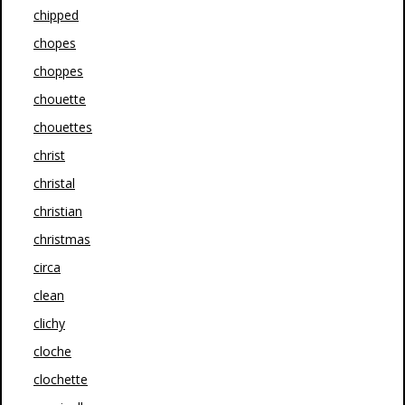
chipped
chopes
choppes
chouette
chouettes
christ
christal
christian
christmas
circa
clean
clichy
cloche
clochette