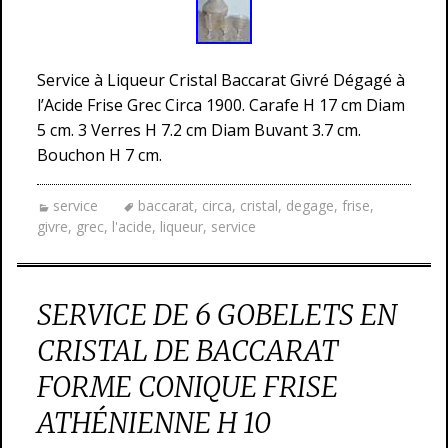
Service à Liqueur Cristal Baccarat Givré Dégagé à
l’Acide Frise Grec Circa 1900. Carafe H 17 cm Diam
5 cm. 3 Verres H 7.2 cm Diam Buvant 3.7 cm.
Bouchon H 7 cm.
service
baccarat
,
circa
,
cristal
,
degage
,
frise
,
givre
,
grec
,
l'acide
,
liqueur
,
service
SERVICE DE 6 GOBELETS EN
CRISTAL DE BACCARAT
FORME CONIQUE FRISE
ATHÉNIENNE H 10