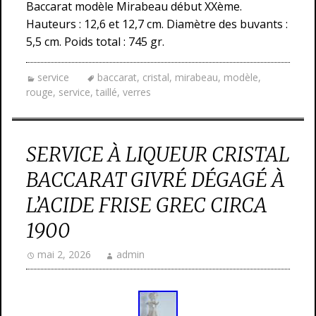
Baccarat modèle Mirabeau début XXème.
Hauteurs : 12,6 et 12,7 cm. Diamètre des buvants :
5,5 cm. Poids total : 745 gr.
service
baccarat
,
cristal
,
mirabeau
,
modèle
,
rouge
,
service
,
taillé
,
verres
SERVICE À LIQUEUR CRISTAL
BACCARAT GIVRÉ DÉGAGÉ À
L’ACIDE FRISE GREC CIRCA
1900
mai 2, 2026
admin