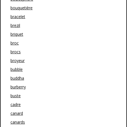
bouquetière
bracelet
brezil
briquet
broc
brocs
broyeur
bubble
buddha
burberry
buste
cadre
canard
canards