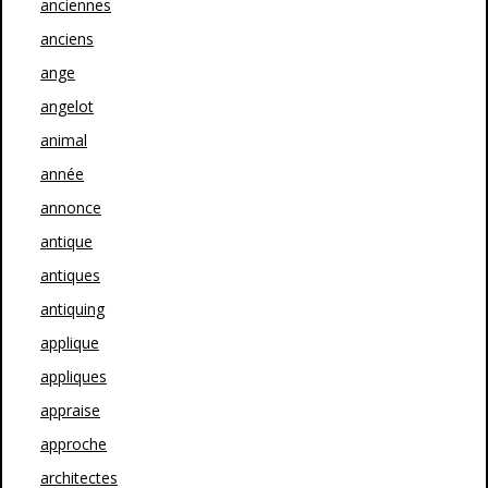
anciennes
anciens
ange
angelot
animal
année
annonce
antique
antiques
antiquing
applique
appliques
appraise
approche
architectes