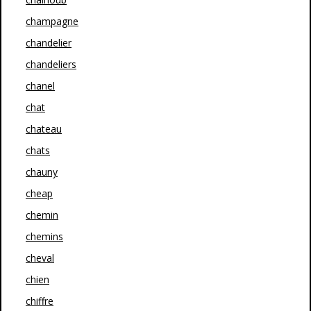
champagne
chandelier
chandeliers
chanel
chat
chateau
chats
chauny
cheap
chemin
chemins
cheval
chien
chiffre