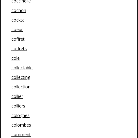
coccinelle
cochon
cocktail
coeur
coffret
coffrets
cole
collectable
collecting
collection
collier
colliers
colognes
colombes
comment