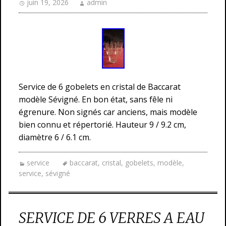
juin 19, 2026
admin
Service de 6 gobelets en cristal de Baccarat
modèle Sévigné. En bon état, sans fêle ni
égrenure. Non signés car anciens, mais modèle
bien connu et répertorié. Hauteur 9 / 9.2 cm,
diamètre 6 / 6.1 cm.
service
baccarat
,
cristal
,
gobelets
,
modèle
,
service
,
sévigné
SERVICE DE 6 VERRES A EAU