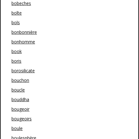
bobeches
boîte
bols
bonbonnière
bonhomme
book
boris
borosilicate
bouchon
boucle
bouddha
bougeoir
bougeoirs
boule
boulesphère