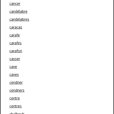
cancer
candélabre
candelabres
caracas
carafe
carafes
carafon
casser
cave
caves
cendrier
cendriers
centre
centres
chalhoub