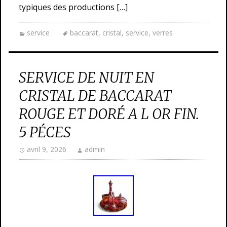
typiques des productions […]
service
baccarat
,
cristal
,
service
,
verres
SERVICE DE NUIT EN
CRISTAL DE BACCARAT
ROUGE ET DORÉ A L OR FIN.
5 PÉCES
avril 9, 2026
admin