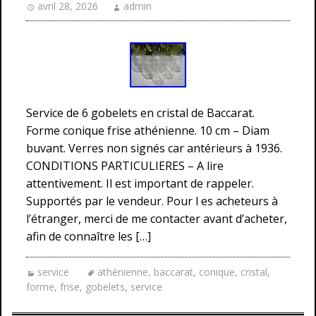
avril 28, 2026
admin
Service de 6 gobelets en cristal de Baccarat.
Forme conique frise athénienne. 10 cm – Diam
buvant. Verres non signés car antérieurs à 1936.
CONDITIONS PARTICULIERES – A lire
attentivement. Il est important de rappeler.
Supportés par le vendeur. Pour l es acheteurs à
l’étranger, merci de me contacter avant d’acheter,
afin de connaître les […]
service
athénienne
,
baccarat
,
conique
,
cristal
,
forme
,
frise
,
gobelets
,
service