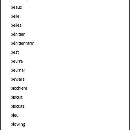
beaux
belle
belles
bénitier
bénitier'rare'
best
beurre
beurrier
beware
bicchiere
biscuit
biscuits
bleu
blowing