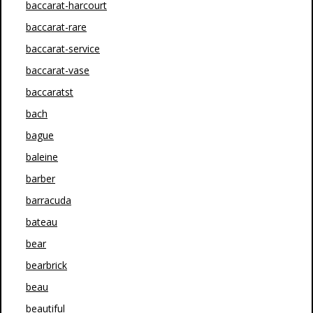
baccarat-harcourt
baccarat-rare
baccarat-service
baccarat-vase
baccaratst
bach
bague
baleine
barber
barracuda
bateau
bear
bearbrick
beau
beautiful