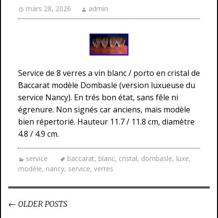
mars 28, 2026
admin
Service de 8 verres a vin blanc / porto en cristal de
Baccarat modèle Dombasle (version luxueuse du
service Nancy). En trés bon état, sans fêle ni
égrenure. Non signés car anciens, mais modèle
bien répertorié. Hauteur 11.7 / 11.8 cm, diamètre
4.8 / 4.9 cm.
service
baccarat
,
blanc
,
cristal
,
dombasle
,
luxe
,
modèle
,
nancy
,
service
,
verres
←
OLDER POSTS
Post navigation