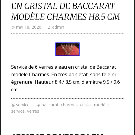
EN CRISTAL DE BACCARAT
MODÈLE CHARMES H8.5 CM
mai 18, 2026
admin
Service de 6 verres a eau en cristal de Baccarat
modèle Charmes. En trés bon état, sans fêle ni
égrenure. Hauteur 8.4 / 8.5 cm, diamètre 9.5 / 9.6
cm.
service
baccarat
,
charmes
,
cristal
,
modèle
,
service
,
verres