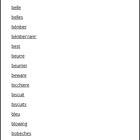
belle
belles
bénitier
bénitier'rare'
best
beurre
beurrier
beware
bicchiere
biscuit
biscuits
bleu
blowing
bobeches