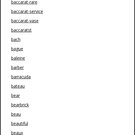
baccarat-rare
baccarat-service
baccarat-vase
baccaratst
bach
bague
baleine
barber
barracuda
bateau
bear
bearbrick
beau
beautiful
beaux