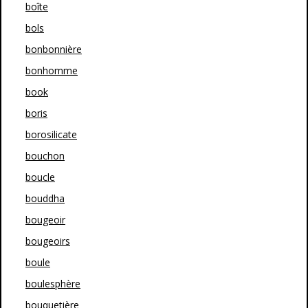
boîte
bols
bonbonnière
bonhomme
book
boris
borosilicate
bouchon
boucle
bouddha
bougeoir
bougeoirs
boule
boulesphère
bouquetière