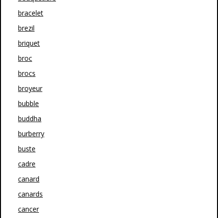
bracelet
brezil
briquet
broc
brocs
broyeur
bubble
buddha
burberry
buste
cadre
canard
canards
cancer