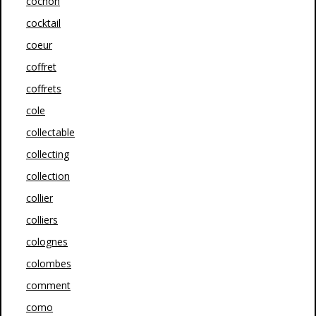
cochon
cocktail
coeur
coffret
coffrets
cole
collectable
collecting
collection
collier
colliers
colognes
colombes
comment
como