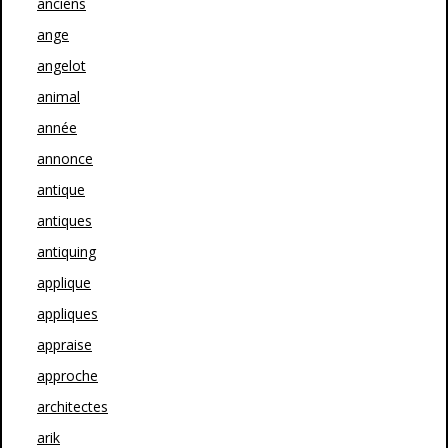
anciens
ange
angelot
animal
année
annonce
antique
antiques
antiquing
applique
appliques
appraise
approche
architectes
arik