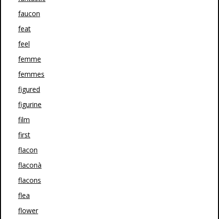
faucon
feat
feel
femme
femmes
figured
figurine
film
first
flacon
flaconà
flacons
flea
flower