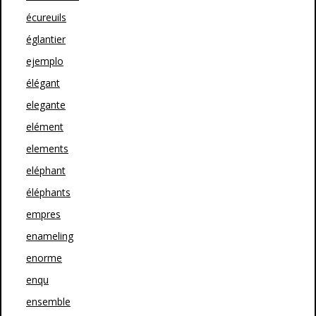
écureuils
églantier
ejemplo
élégant
elegante
elément
elements
eléphant
éléphants
empres
enameling
enorme
enqu
ensemble