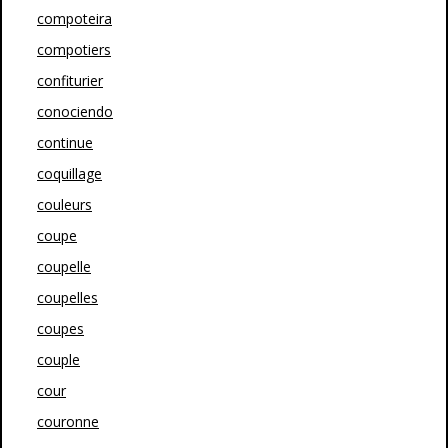
compoteira
compotiers
confiturier
conociendo
continue
coquillage
couleurs
coupe
coupelle
coupelles
coupes
couple
cour
couronne