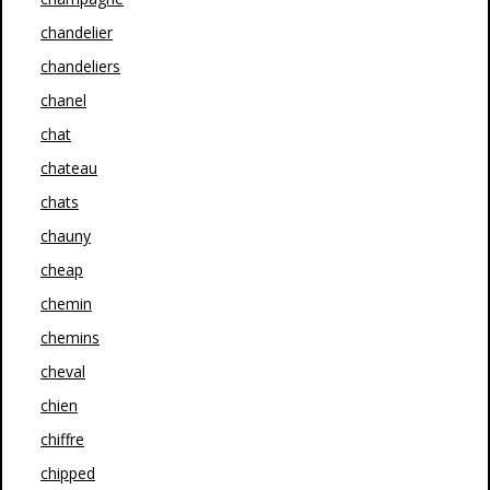
chandelier
chandeliers
chanel
chat
chateau
chats
chauny
cheap
chemin
chemins
cheval
chien
chiffre
chipped