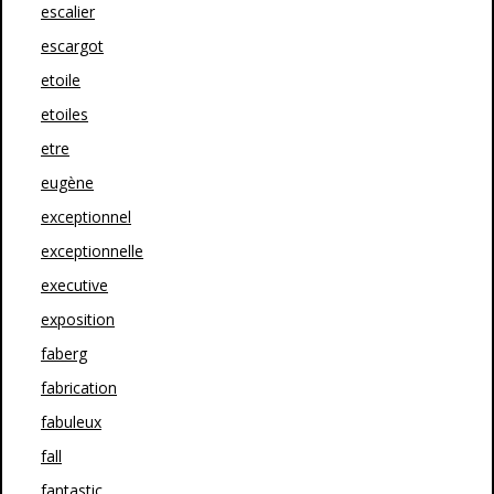
escalier
escargot
etoile
etoiles
etre
eugène
exceptionnel
exceptionnelle
executive
exposition
faberg
fabrication
fabuleux
fall
fantastic