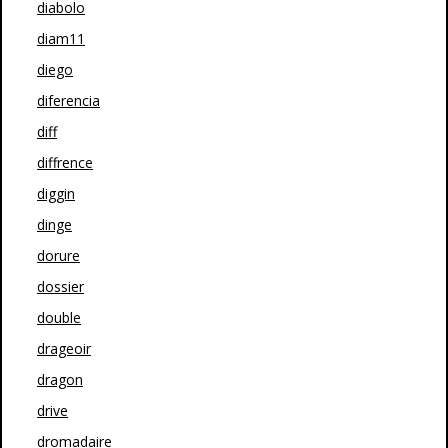
diabolo
diam11
diego
diferencia
diff
diffrence
diggin
dinge
dorure
dossier
double
drageoir
dragon
drive
dromadaire