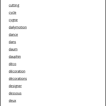
cutting
cycle
cygne
dailymotion
dance
dans
daum
dauphin
déco
décoration
décorations
designer
dessous
deux