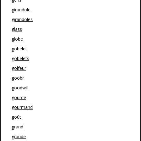
girandole
girandoles
glass
globe
gobelet
gobelets
golfeur
goobr
goodwill
gourde
gourmand
goût
grand
grande