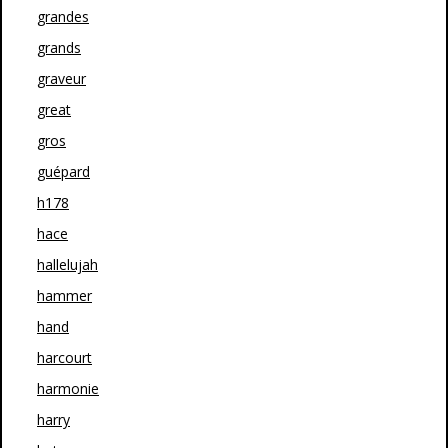
grandes
grands
graveur
great
gros
guépard
h178
hace
hallelujah
hammer
hand
harcourt
harmonie
harry