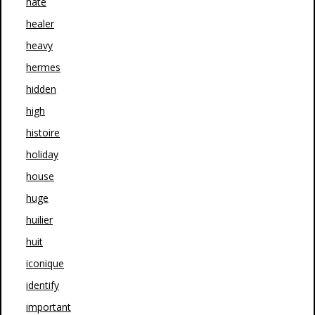
hate
healer
heavy
hermes
hidden
high
histoire
holiday
house
huge
huilier
huit
iconique
identify
important