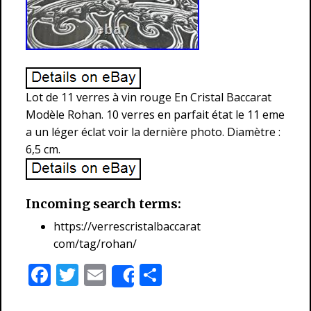
Lot de 11 verres à vin rouge En Cristal Baccarat
Modèle Rohan. 10 verres en parfait état le 11 eme
a un léger éclat voir la dernière photo. Diamètre :
6,5 cm.
Incoming search terms:
https://verrescristalbaccarat
com/tag/rohan/
F
T
E
P
Share
ac
w
m
ar