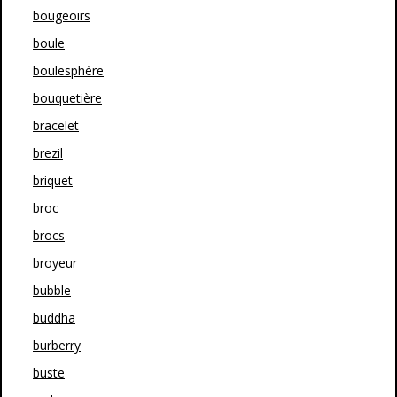
bougeoirs
boule
boulesphère
bouquetière
bracelet
brezil
briquet
broc
brocs
broyeur
bubble
buddha
burberry
buste