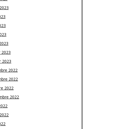
t 2023
023
023
2023
2023
r 2023
r 2023
bre 2022
bre 2022
re 2022
mbre 2022
2022
t 2022
022