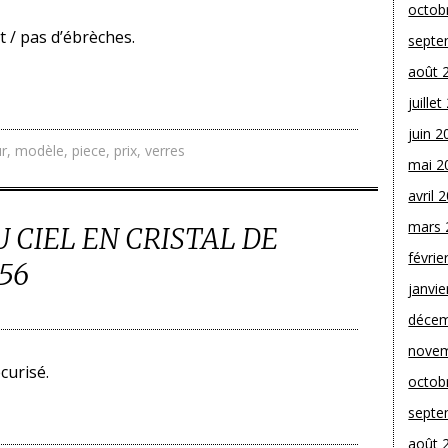
octob
t / pas d’ébrèches.
septe
août 
juille
juin 2
ur
,
modèle
,
piece
,
prix
,
verres
mai 2
avril 
mars 
 CIEL EN CRISTAL DE
févrie
56
janvie
décem
novem
curisé.
octob
septe
août 