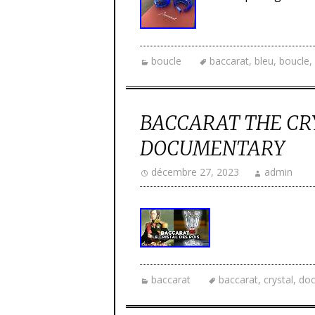
boucle
baccarat
,
bleu
,
boucle
,
BACCARAT THE CRY
DOCUMENTARY
décembre 27, 2023
admin
baccarat
baccarat
,
crystal
,
do