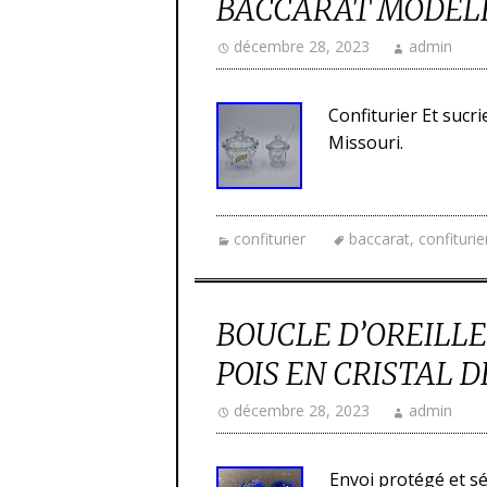
BACCARAT MODÈLE
décembre 28, 2023
admin
Confiturier Et sucr
Missouri.
confiturier
baccarat
,
confiturie
BOUCLE D’OREILLE
POIS EN CRISTAL 
décembre 28, 2023
admin
Envoi protégé et sé