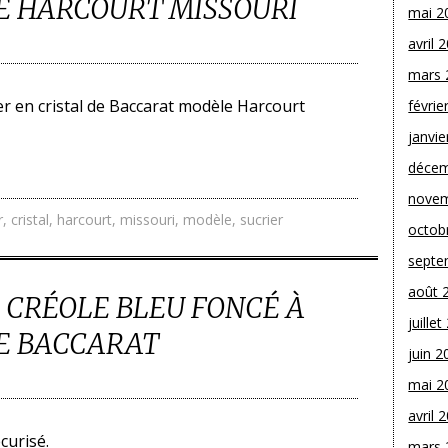
 HARCOURT MISSOURI
mai 2
avril 
mars 
ier en cristal de Baccarat modèle Harcourt
févrie
janvie
décem
novem
r
,
cristal
,
harcourt
,
missouri
,
modèle
,
sucrier
octob
septe
août 
 CRÉOLE BLEU FONCÉ À
juille
DE BACCARAT
juin 2
mai 2
avril 
curisé.
mars 