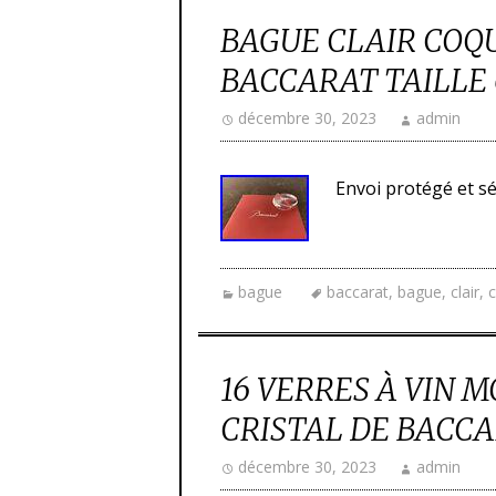
BAGUE CLAIR COQU
BACCARAT TAILLE 
décembre 30, 2023
admin
Envoi protégé et sé
bague
baccarat
,
bague
,
clair
,
c
16 VERRES À VIN 
CRISTAL DE BACCAR
décembre 30, 2023
admin