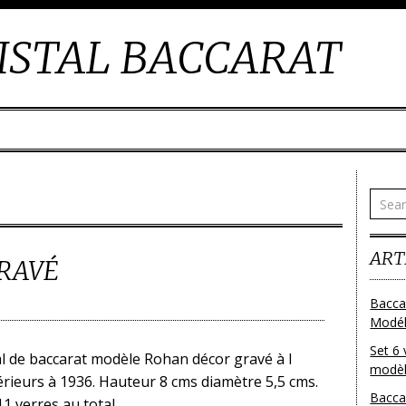
ISTAL BACCARAT
ART
GRAVÉ
Bacca
Modéle
Set 6 
al de baccarat modèle Rohan décor gravé à l
modèl
érieurs à 1936. Hauteur 8 cms diamètre 5,5 cms.
Bacca
11 verres au total.