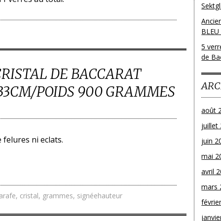
Sektg
Ancie
BLEU
5 ver
de Bac
CRISTAL DE BACCARAT
ARC
33CM/POIDS 900 GRAMMES
août 
juille
 felures ni eclats.
juin 2
mai 2
avril 
mars 
arafe
,
cristal
,
grammes
,
signéehauteur
févrie
janvie