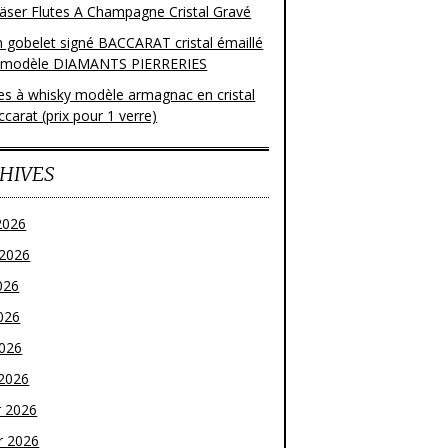
läser Flutes A Champagne Cristal Gravé
n gobelet signé BACCARAT cristal émaillé
 modèle DIAMANTS PIERRERIES
res à whisky modèle armagnac en cristal
carat (prix pour 1 verre)
HIVES
2026
t 2026
026
026
2026
2026
r 2026
r 2026