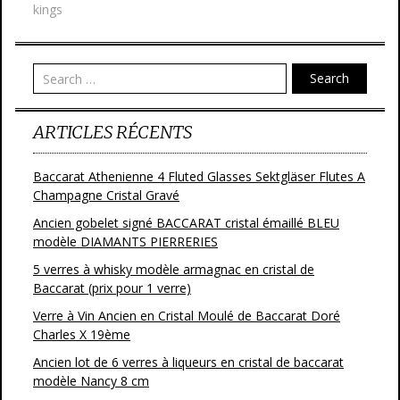
b
er
l
g
kings
o
er
o
Search
k
ARTICLES RÉCENTS
Baccarat Athenienne 4 Fluted Glasses Sektgläser Flutes A
Champagne Cristal Gravé
Ancien gobelet signé BACCARAT cristal émaillé BLEU
modèle DIAMANTS PIERRERIES
5 verres à whisky modèle armagnac en cristal de
Baccarat (prix pour 1 verre)
Verre à Vin Ancien en Cristal Moulé de Baccarat Doré
Charles X 19ème
Ancien lot de 6 verres à liqueurs en cristal de baccarat
modèle Nancy 8 cm