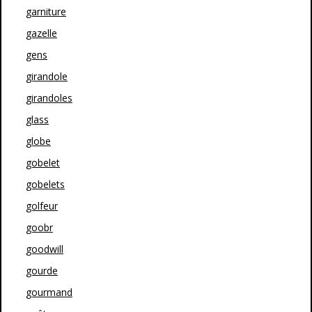
garniture
gazelle
gens
girandole
girandoles
glass
globe
gobelet
gobelets
golfeur
goobr
goodwill
gourde
gourmand