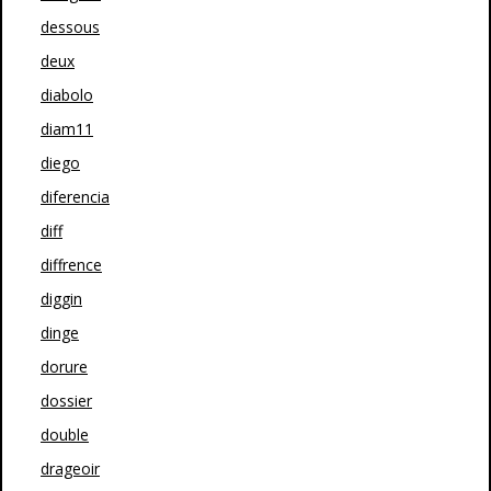
dessous
deux
diabolo
diam11
diego
diferencia
diff
diffrence
diggin
dinge
dorure
dossier
double
drageoir