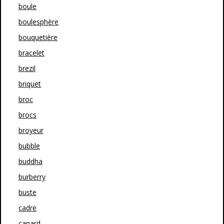
boule
boulesphère
bouquetière
bracelet
brezil
briquet
broc
brocs
broyeur
bubble
buddha
burberry
buste
cadre
canard