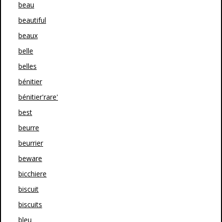
beau
beautiful
beaux
belle
belles
bénitier
bénitier'rare'
best
beurre
beurrier
beware
bicchiere
biscuit
biscuits
bleu