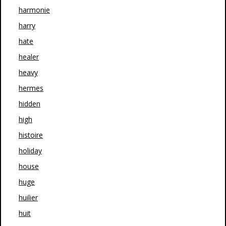
harmonie
harry
hate
healer
heavy
hermes
hidden
high
histoire
holiday
house
huge
huilier
huit