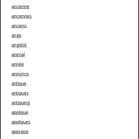
ancienne
anciennes
anciens
ange
angelot
animal
année
annonce
antique
antiques
antiquing
applique
appliques
appraise