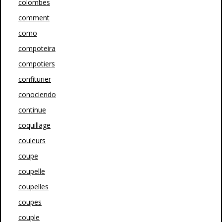
colombes
comment
como
compoteira
compotiers
confiturier
conociendo
continue
coquillage
couleurs
coupe
coupelle
coupelles
coupes
couple