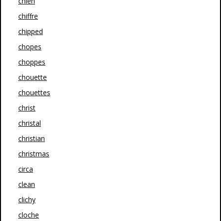
chien
chiffre
chipped
chopes
choppes
chouette
chouettes
christ
christal
christian
christmas
circa
clean
clichy
cloche