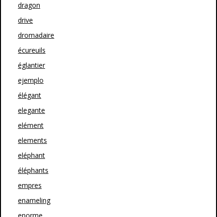
dragon
drive
dromadaire
écureuils
églantier
ejemplo
élégant
elegante
elément
elements
eléphant
éléphants
empres
enameling
enorme