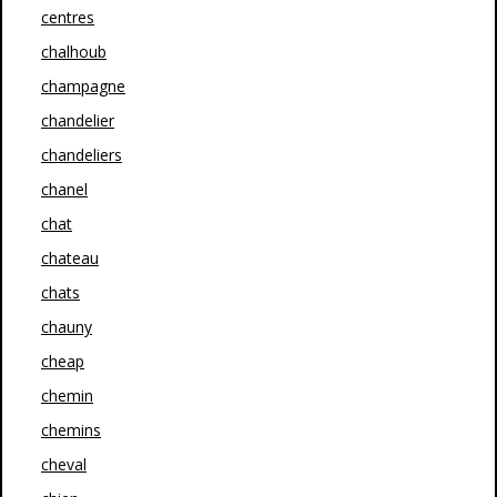
centres
chalhoub
champagne
chandelier
chandeliers
chanel
chat
chateau
chats
chauny
cheap
chemin
chemins
cheval