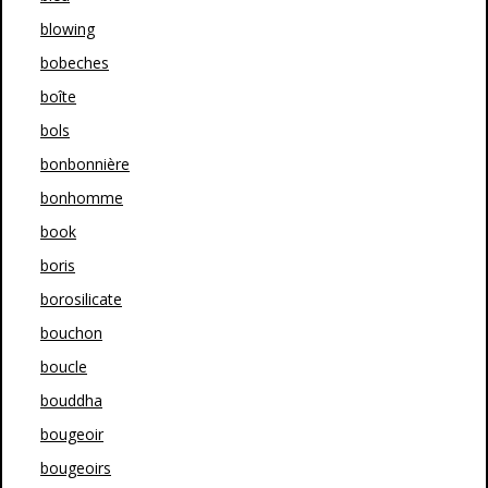
blowing
bobeches
boîte
bols
bonbonnière
bonhomme
book
boris
borosilicate
bouchon
boucle
bouddha
bougeoir
bougeoirs