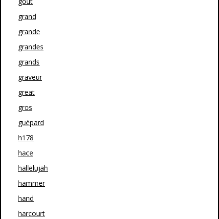
goût
grand
grande
grandes
grands
graveur
great
gros
guépard
h178
hace
hallelujah
hammer
hand
harcourt