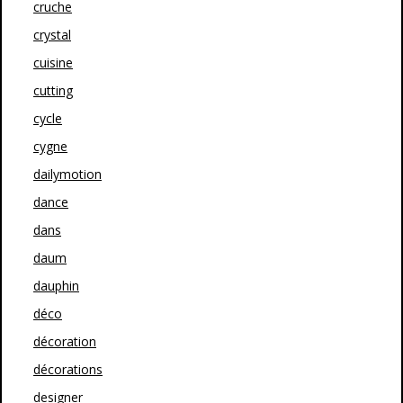
cruche
crystal
cuisine
cutting
cycle
cygne
dailymotion
dance
dans
daum
dauphin
déco
décoration
décorations
designer