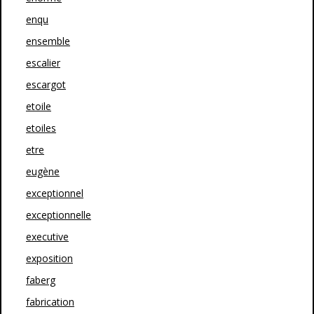
enqu
ensemble
escalier
escargot
etoile
etoiles
etre
eugène
exceptionnel
exceptionnelle
executive
exposition
faberg
fabrication