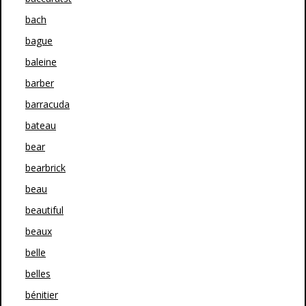
bach
bague
baleine
barber
barracuda
bateau
bear
bearbrick
beau
beautiful
beaux
belle
belles
bénitier