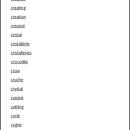
creating
creation
creusot
cristal
cristallerie
cristalleries
crocodile
croix
cruche
crystal
cuisine
cutting
cycle
cygne