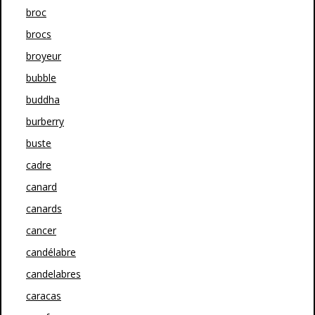
broc
brocs
broyeur
bubble
buddha
burberry
buste
cadre
canard
canards
cancer
candélabre
candelabres
caracas