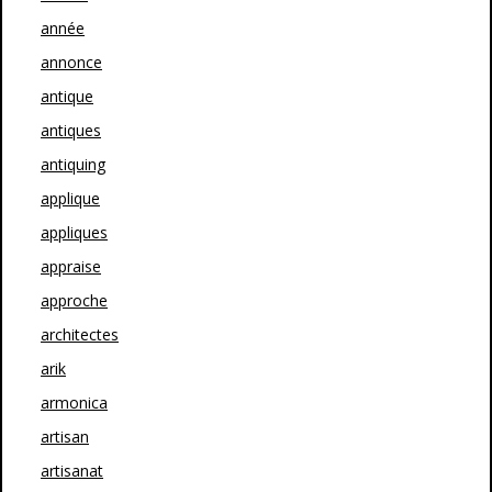
année
annonce
antique
antiques
antiquing
applique
appliques
appraise
approche
architectes
arik
armonica
artisan
artisanat