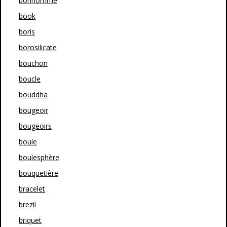
bonhomme
book
boris
borosilicate
bouchon
boucle
bouddha
bougeoir
bougeoirs
boule
boulesphère
bouquetière
bracelet
brezil
briquet