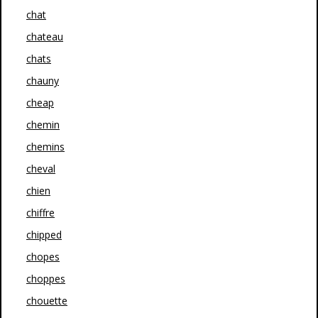
chat
chateau
chats
chauny
cheap
chemin
chemins
cheval
chien
chiffre
chipped
chopes
choppes
chouette