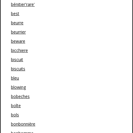
bénitier'rare'
best
beurre
beurrier
beware
bicchiere
biscuit
biscuits
bleu
blowing
bobeches
boîte
bols
bonbonnière