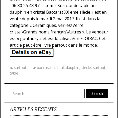
: 06 80 26 48 97. L’item « Surtout de table au
dauphin en cristal Baccarat XX ème siècle » est en
vente depuis le mardi 2 mai 2017. Il est dans la
catégorie « Céramiques, verres\Verre,
cristal\Grands noms français\Autres ». Le vendeur
est « goutaury » et est localisé à/en FLOIRAC. Cet
article peut être livré partout dans le monde.
surtout
baccarat
,
cristal
,
dauphin
,
siècle
,
surtout
,
table
Search
ARTICLES RÉCENTS