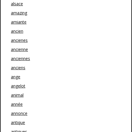
alsace
amazing
amiante
ancien
ancienes
ancienne
anciennes
anciens
ange
angelot
animal
année
annonce
antique
antiques