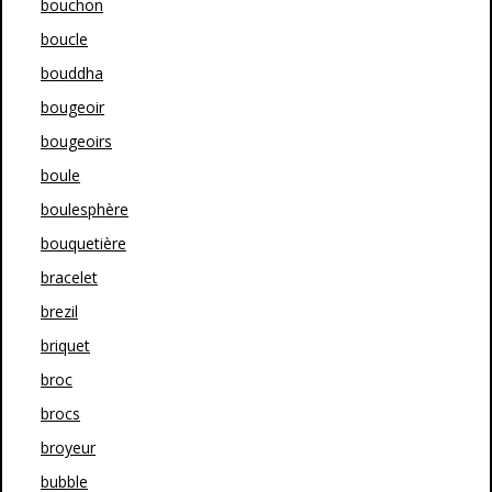
bouchon
boucle
bouddha
bougeoir
bougeoirs
boule
boulesphère
bouquetière
bracelet
brezil
briquet
broc
brocs
broyeur
bubble