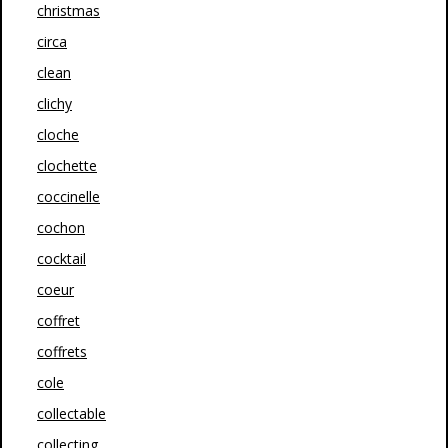
christmas
circa
clean
clichy
cloche
clochette
coccinelle
cochon
cocktail
coeur
coffret
coffrets
cole
collectable
collecting