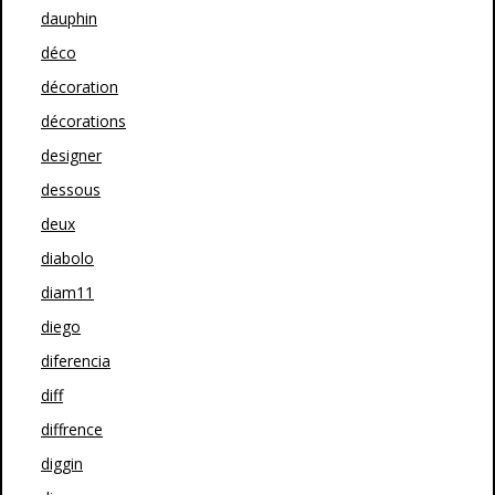
dauphin
déco
décoration
décorations
designer
dessous
deux
diabolo
diam11
diego
diferencia
diff
diffrence
diggin