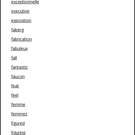
exceptionnelle
executive
exposition
faberg
fabrication
fabuleux
fall
fantastic
faucon
feat
feel
femme
femmes
figured
figurine