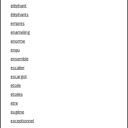
eléphant
éléphants
empres
enameling
enorme
enqu
ensemble
escalier
escargot
etoile
etoiles
etre
eugène
exceptionnel