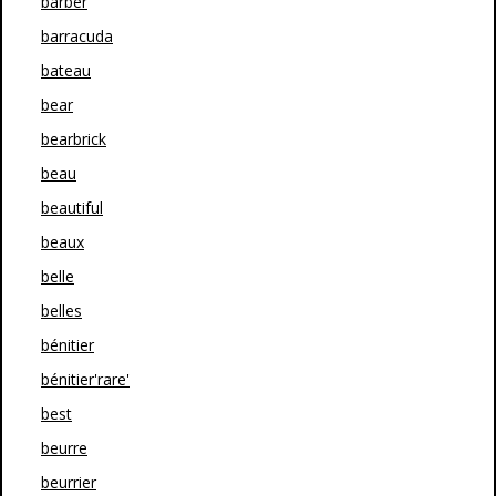
barber
barracuda
bateau
bear
bearbrick
beau
beautiful
beaux
belle
belles
bénitier
bénitier'rare'
best
beurre
beurrier