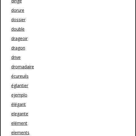
dinge
dorure
dossier
double
drageoir
dragon
drive
dromadaire
écureuils
églantier
ejemplo
élégant
elegante
elément
elements