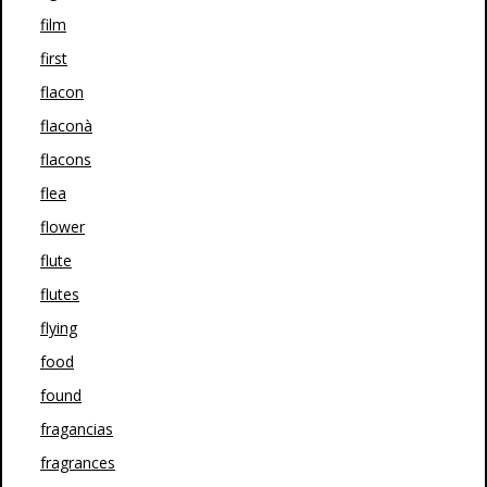
film
first
flacon
flaconà
flacons
flea
flower
flute
flutes
flying
food
found
fragancias
fragrances