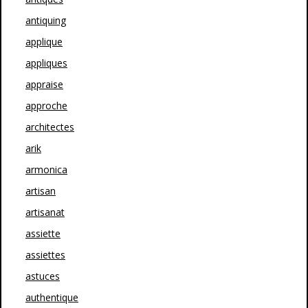
antiquing
applique
appliques
appraise
approche
architectes
arik
armonica
artisan
artisanat
assiette
assiettes
astuces
authentique