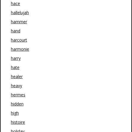
hace
hallelujah
hammer
hand
harcourt
harmonie
harry
hate
healer
heavy
hermes
hidden
high
histoire
holiday