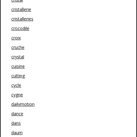
cristallerie
cristalleries
crocodile
croix
cruche
crystal
cuisine
cutting
cycle
cygne
dailymotion
dance
dans
daum