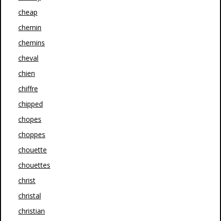
cheap
chemin
chemins
cheval
chien
chiffre
chipped
chopes
choppes
chouette
chouettes
christ
christal
christian