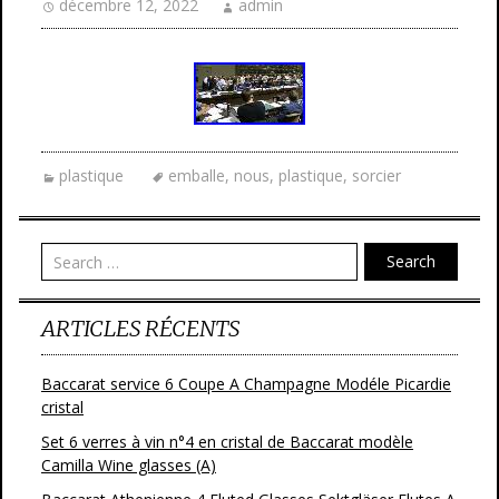
décembre 12, 2022
admin
plastique
emballe
,
nous
,
plastique
,
sorcier
Search
ARTICLES RÉCENTS
Baccarat service 6 Coupe A Champagne Modéle Picardie
cristal
Set 6 verres à vin n°4 en cristal de Baccarat modèle
Camilla Wine glasses (A)