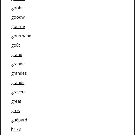
goobr
goodwill
gourde
gourmand
goût
grand
grande
grandes
grands
graveur
great
gros
guépard
h178