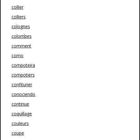
collier
colliers
colognes
colombes
comment
como
compoteira
compotiers
confiturier
conociendo
continue
coquillage
couleurs
coupe