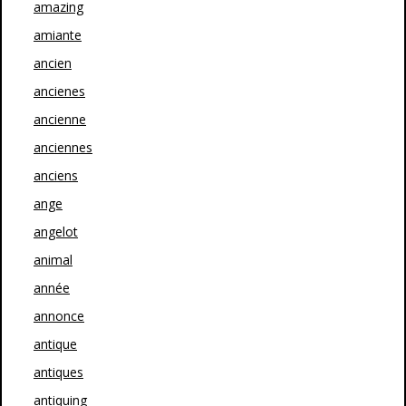
amazing
amiante
ancien
ancienes
ancienne
anciennes
anciens
ange
angelot
animal
année
annonce
antique
antiques
antiquing