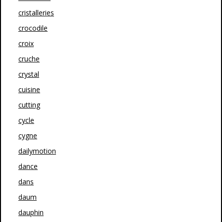
cristalleries
crocodile
croix
cruche
crystal
cuisine
cutting
cycle
cygne
dailymotion
dance
dans
daum
dauphin