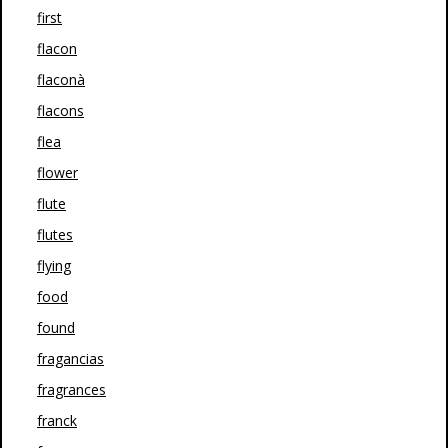
first
flacon
flaconà
flacons
flea
flower
flute
flutes
flying
food
found
fragancias
fragrances
franck