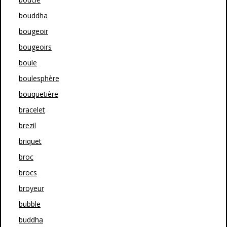
bouddha
bougeoir
bougeoirs
boule
boulesphère
bouquetière
bracelet
brezil
briquet
broc
brocs
broyeur
bubble
buddha