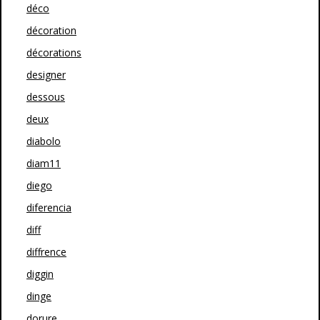
déco
décoration
décorations
designer
dessous
deux
diabolo
diam11
diego
diferencia
diff
diffrence
diggin
dinge
dorure