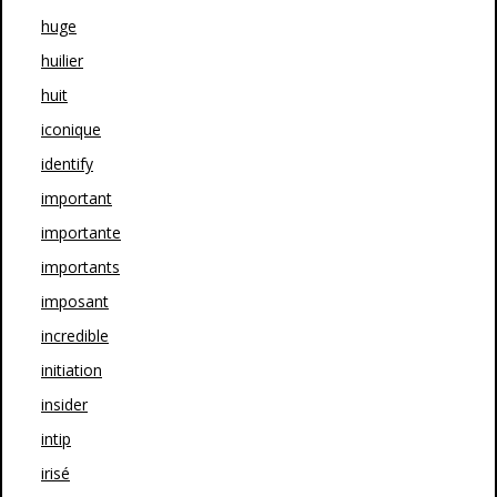
huge
huilier
huit
iconique
identify
important
importante
importants
imposant
incredible
initiation
insider
intip
irisé