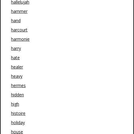
hallelujah
hammer
hand
harcourt
harmonie
harry
hate
healer
heavy
hermes
hidden
high
histoire
holiday
house