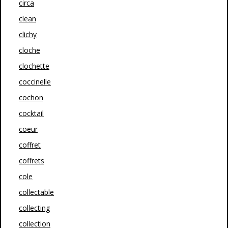
circa
clean
clichy
cloche
clochette
coccinelle
cochon
cocktail
coeur
coffret
coffrets
cole
collectable
collecting
collection