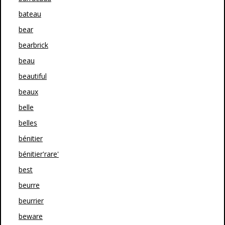
bateau
bear
bearbrick
beau
beautiful
beaux
belle
belles
bénitier
bénitier'rare'
best
beurre
beurrier
beware