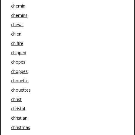
chemin
chemins
cheval
chien
chiffre
chipped
chopes
choppes
chouette
chouettes
christ
christal
christian
christmas