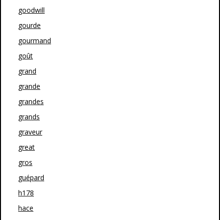
goodwill
gourde
gourmand
goût
grand
grande
grandes
grands
graveur
great
gros
guépard
h178
hace