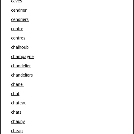
caves
cendrier
cendriers
centre
centres
chalhoub
champagne
chandelier
chandeliers
chanel
chat
chateau
chats
chauny
cheap