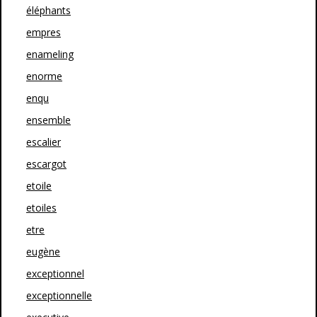
éléphants
empres
enameling
enorme
enqu
ensemble
escalier
escargot
etoile
etoiles
etre
eugène
exceptionnel
exceptionnelle