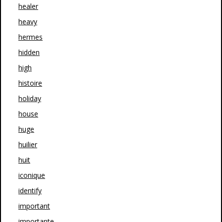
healer
heavy
hermes
hidden
high
histoire
holiday
house
huge
huilier
huit
iconique
identify
important
importante