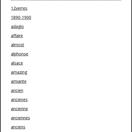
12verres
1890-1900
adagio
affaire
almost
alphonse
alsace
amazing
amiante
ancien
ancienes
ancienne
anciennes
anciens