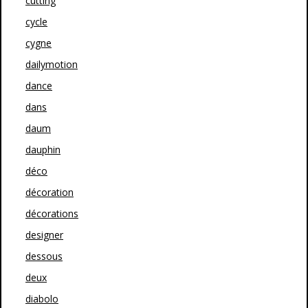
cutting
cycle
cygne
dailymotion
dance
dans
daum
dauphin
déco
décoration
décorations
designer
dessous
deux
diabolo