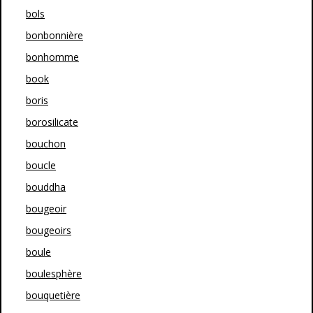
bols
bonbonnière
bonhomme
book
boris
borosilicate
bouchon
boucle
bouddha
bougeoir
bougeoirs
boule
boulesphère
bouquetière