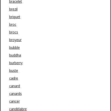
bracelet
brezil
briquet
broc
brocs
broyeur
bubble
buddha
burberry
buste
cadre
canard
canards
cancer
candélabre