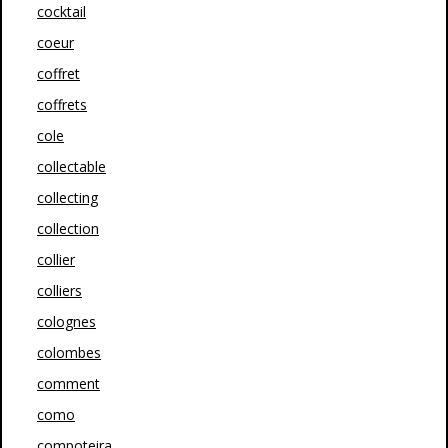
cocktail
coeur
coffret
coffrets
cole
collectable
collecting
collection
collier
colliers
colognes
colombes
comment
como
compoteira