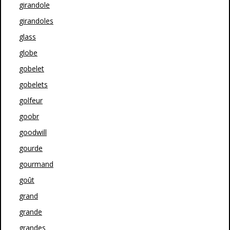
girandole
girandoles
glass
globe
gobelet
gobelets
golfeur
goobr
goodwill
gourde
gourmand
goût
grand
grande
grandes