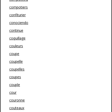
compotiers
confiturier
conociendo
continue
coquillage
couleurs
coupe
coupelle
coupelles
coupes
couple
cour
couronne
couteaux