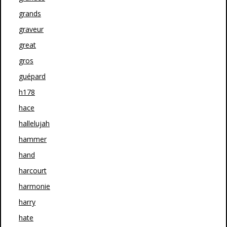
grands
graveur
great
gros
guépard
h178
hace
hallelujah
hammer
hand
harcourt
harmonie
harry
hate