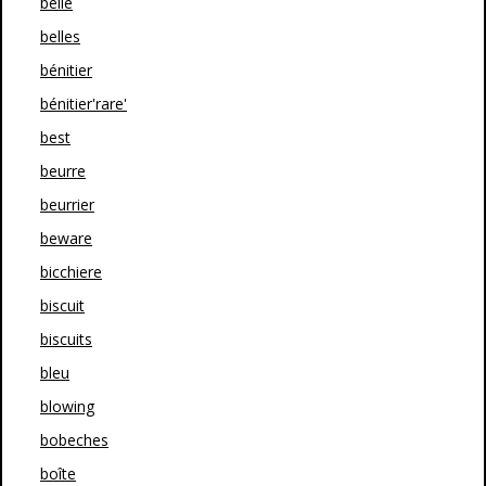
belle
belles
bénitier
bénitier'rare'
best
beurre
beurrier
beware
bicchiere
biscuit
biscuits
bleu
blowing
bobeches
boîte