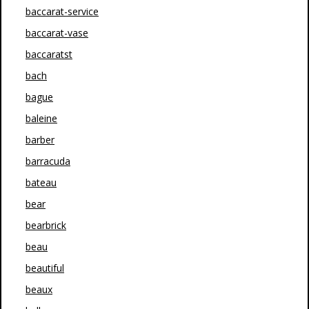
baccarat-service
baccarat-vase
baccaratst
bach
bague
baleine
barber
barracuda
bateau
bear
bearbrick
beau
beautiful
beaux