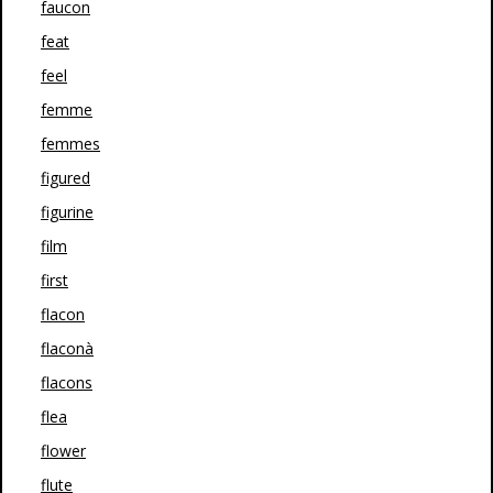
faucon
feat
feel
femme
femmes
figured
figurine
film
first
flacon
flaconà
flacons
flea
flower
flute