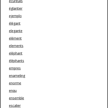
écureuils
églantier
ejemplo
élégant
elegante
elément
elements
eléphant
éléphants
empres
enameling
enorme
enqu
ensemble
escalier