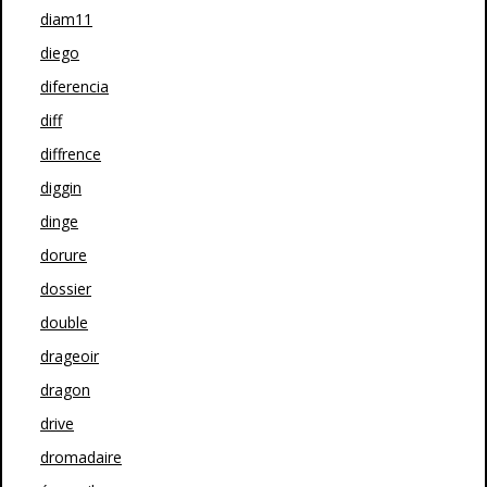
diam11
diego
diferencia
diff
diffrence
diggin
dinge
dorure
dossier
double
drageoir
dragon
drive
dromadaire