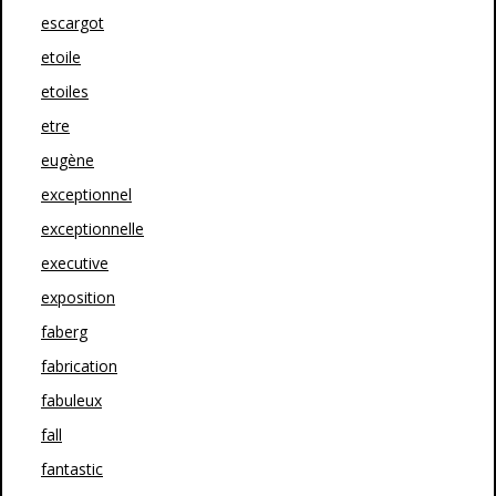
escargot
etoile
etoiles
etre
eugène
exceptionnel
exceptionnelle
executive
exposition
faberg
fabrication
fabuleux
fall
fantastic