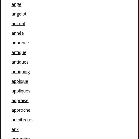
ange
angelot
animal
année
annonce
antique
antiques
antiquing
applique
appliques
appraise
approche
architectes
arik
armonica