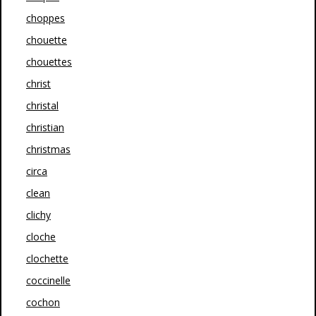
choppes
chouette
chouettes
christ
christal
christian
christmas
circa
clean
clichy
cloche
clochette
coccinelle
cochon