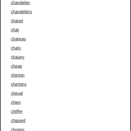
chandelier
chandeliers
chanel
chat
chateau
chats
chauny
cheap
chemin
chemins
cheval
chien
chiffre
chipped
chopes