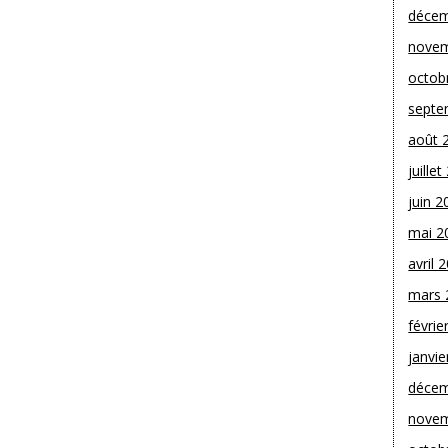
décem
novem
octob
septe
août 
juille
juin 2
mai 2
avril 
mars 
févrie
janvie
décem
novem