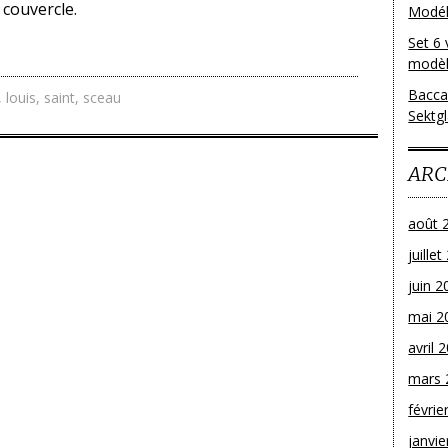
 couvercle.
Modéle
Set 6 
modèl
Bacca
,
louis
,
saint
,
sceau
Sektg
ARC
août 
juille
juin 2
mai 2
avril 
mars 
févrie
janvie