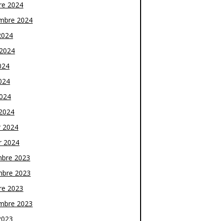
re 2024
mbre 2024
2024
t 2024
024
024
2024
2024
r 2024
r 2024
bre 2023
bre 2023
re 2023
mbre 2023
2023