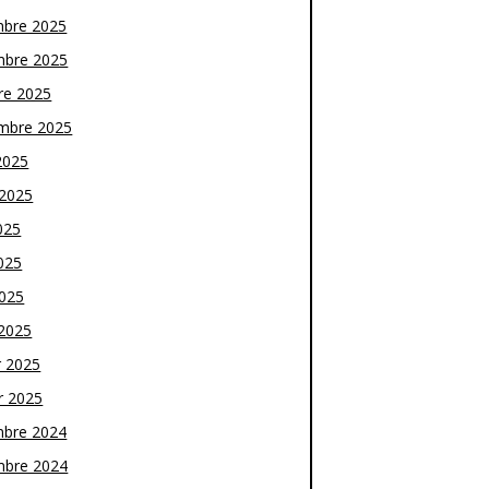
bre 2025
bre 2025
re 2025
mbre 2025
2025
t 2025
025
025
2025
2025
r 2025
r 2025
bre 2024
bre 2024