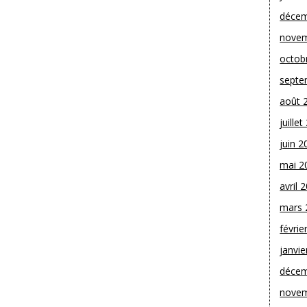
décem
novem
octob
septe
août 
juille
juin 2
mai 2
avril 
mars 
févrie
janvie
décem
novem