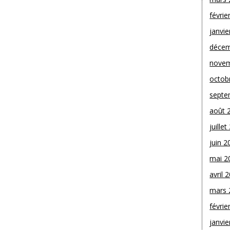
févrie
janvie
décem
novem
octob
septe
août 
juille
juin 2
mai 2
avril 
mars 
févrie
janvie