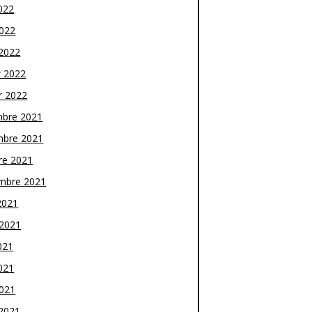
022
2022
2022
r 2022
r 2022
bre 2021
bre 2021
re 2021
mbre 2021
2021
t 2021
021
021
2021
2021