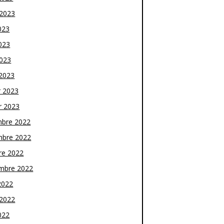
t 2023
023
023
2023
2023
r 2023
r 2023
bre 2022
bre 2022
re 2022
mbre 2022
2022
t 2022
022