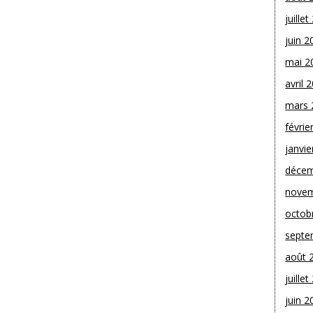
juille
juin 2
mai 2
avril 
mars 
févrie
janvie
décem
novem
octob
septe
août 
juille
juin 2