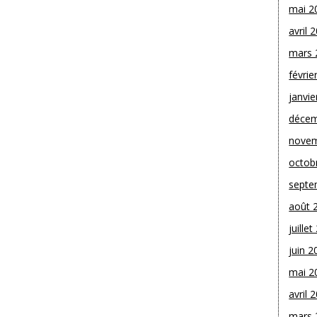
mai 2
avril 
mars 
févrie
janvie
décem
novem
octob
septe
août 
juille
juin 2
mai 2
avril 
mars 