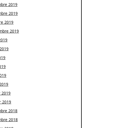
bre 2019
bre 2019
re 2019
mbre 2019
2019
t 2019
019
019
2019
2019
r 2019
r 2019
bre 2018
bre 2018