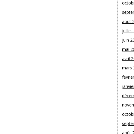
octob
septe
août 
juille
juin 2
mai 2
avril 
mars 
févrie
janvie
décem
novem
octob
septe
août 