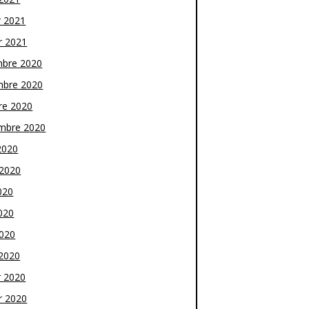
r 2021
r 2021
bre 2020
bre 2020
re 2020
mbre 2020
2020
t 2020
020
020
2020
2020
r 2020
r 2020