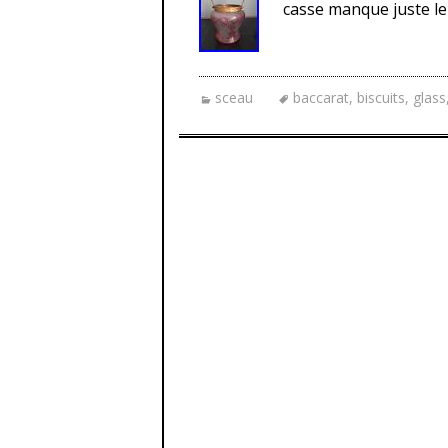
casse manque juste le
sceau
baccarat
,
biscuits
,
glass