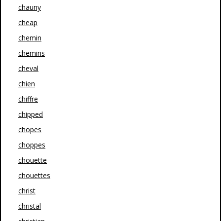
chauny
cheap
chemin
chemins
cheval
chien
chiffre
chipped
chopes
choppes
chouette
chouettes
christ
christal