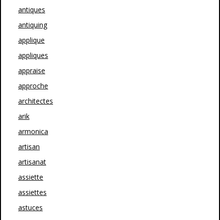
antiques
antiquing
applique
appliques
appraise
approche
architectes
arik
armonica
artisan
artisanat
assiette
assiettes
astuces