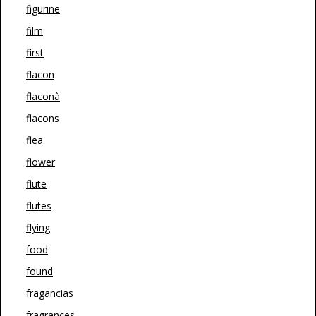
figurine
film
first
flacon
flaconà
flacons
flea
flower
flute
flutes
flying
food
found
fragancias
fragrances