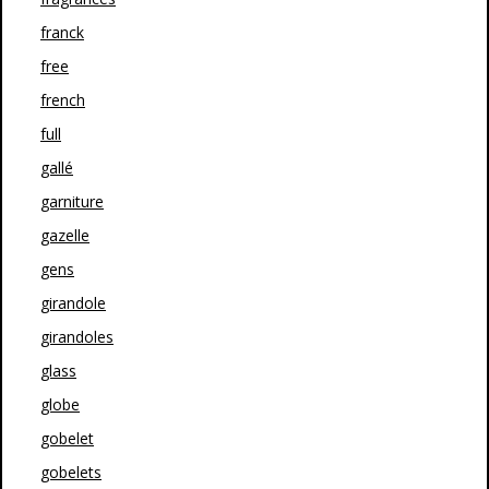
franck
free
french
full
gallé
garniture
gazelle
gens
girandole
girandoles
glass
globe
gobelet
gobelets