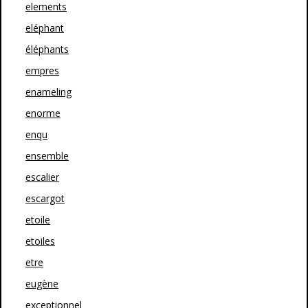
elements
eléphant
éléphants
empres
enameling
enorme
enqu
ensemble
escalier
escargot
etoile
etoiles
etre
eugène
exceptionnel