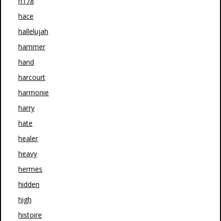
h178
hace
hallelujah
hammer
hand
harcourt
harmonie
harry
hate
healer
heavy
hermes
hidden
high
histoire