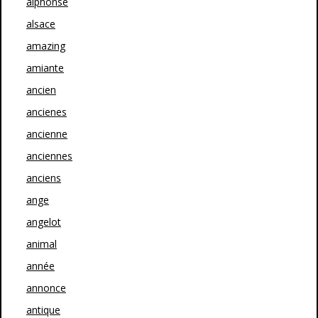
alphonse
alsace
amazing
amiante
ancien
ancienes
ancienne
anciennes
anciens
ange
angelot
animal
année
annonce
antique