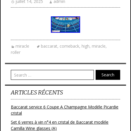
juillet 14, 2025
admin
miracle
baccarat
,
comeback
,
high
,
miracle
,
roller
Search
ARTICLES RÉCENTS
Baccarat service 6 Coupe A Champagne Modéle Picardie
cristal
Set 6 verres à vin n°4 en cristal de Baccarat modèle
Camilla Wine glasses (A)