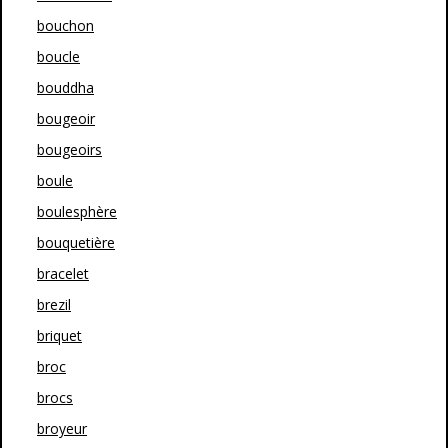
bouchon
boucle
bouddha
bougeoir
bougeoirs
boule
boulesphère
bouquetière
bracelet
brezil
briquet
broc
brocs
broyeur