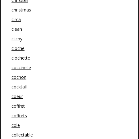
christian
christmas
circa
clean
clichy
cloche
clochette
coccinelle
cochon
cocktail
coeur
coffret
coffrets
cole
collectable