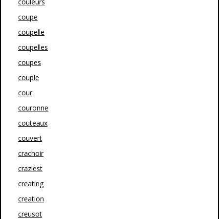
couleurs
coupe
coupelle
coupelles
coupes
couple
cour
couronne
couteaux
couvert
crachoir
craziest
creating
creation
creusot