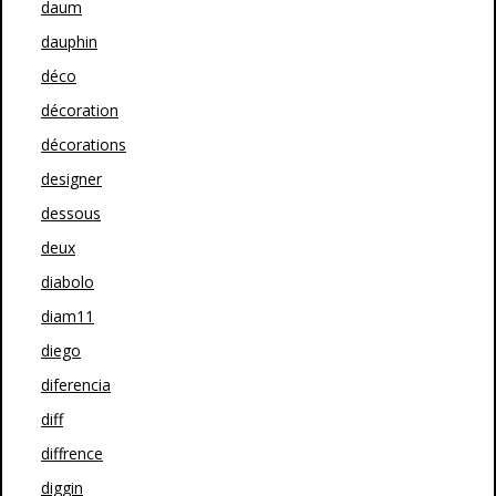
daum
dauphin
déco
décoration
décorations
designer
dessous
deux
diabolo
diam11
diego
diferencia
diff
diffrence
diggin