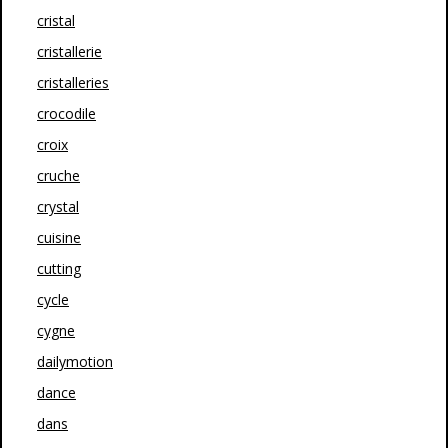
cristal
cristallerie
cristalleries
crocodile
croix
cruche
crystal
cuisine
cutting
cycle
cygne
dailymotion
dance
dans