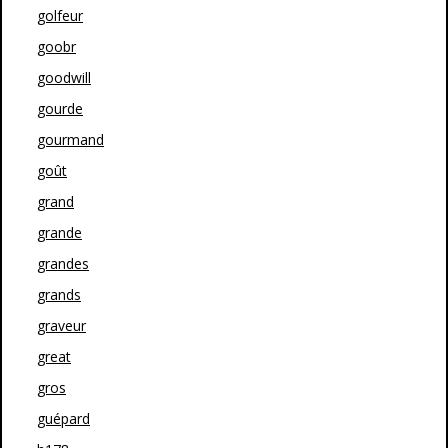
golfeur
goobr
goodwill
gourde
gourmand
goût
grand
grande
grandes
grands
graveur
great
gros
guépard