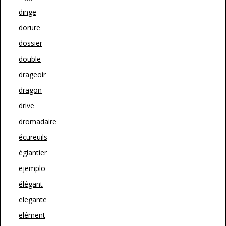
dinge
dorure
dossier
double
drageoir
dragon
drive
dromadaire
écureuils
églantier
ejemplo
élégant
elegante
elément