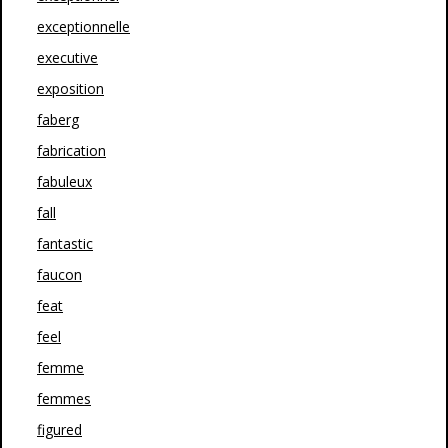
exceptionnelle
executive
exposition
faberg
fabrication
fabuleux
fall
fantastic
faucon
feat
feel
femme
femmes
figured