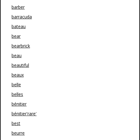
barber
barracuda
bateau
bear
bearbrick
beau
beautiful
beaux
belle
belles
bénitier
bénitier'rare'
best
beurre