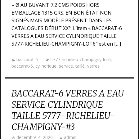
– Ø AU BUVANT 7.2 CMS POIDS HORS
EMBALLAGE 1315 GRS. EN BON ÉTAT NON
SIGNÉS MAIS MODÈLE PRÉSENT DANS LES
CATALOGUES DÉBUT XX°. L’item « BACCARAT-6
VERRES A EAU SERVICE CYLINDRIQUE TAILLE
5777-RICHELIEU-CHAMPIGNY-LOT6″ est en […]
baccarat-6
5777-richelieu-champigny-lot6
,
baccarat-6
,
cylindrique
,
service
,
taillé
,
verres
BACCARAT-6 VERRES A EAU
SERVICE CYLINDRIQUE
TAILLE 5777- RICHELIEU-
CHAMPIGNY-#3
décembre 4, 2020
admin