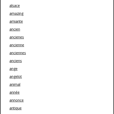
alsace
amazing
amiante
ancien
ancienes
ancienne
anciennes
anciens
ange
angelot
animal
année
annonce
antique