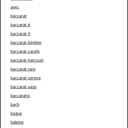
avec
baccarat
baccarat-6
baccarat-9
baccarat-benitier
baccarat-carafe
baccarat-harcourt
baccarat-rare
baccarat-service
baccarat-vase
baccaratst
bach
bague
baleine