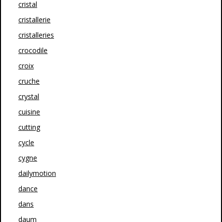
cristal
cristallerie
cristalleries
crocodile
croix
cruche
crystal
cuisine
cutting
cycle
cygne
dailymotion
dance
dans
daum