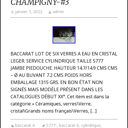
CHAMPIGNY-#3
janvier 7, 2022
admin
BACCARAT LOT DE SIX VERRES A EAU EN CRISTAL
LEGER. SERVICE CYLINDRIQUE TAILLE 5777
JAMBE PIEDOUCHE. HAUTEUR 14.7/14.9 CMS CMS
– Ø AU BUVANT 7.2 CMS POIDS HORS
EMBALLAGE 1315 GRS. EN BON ÉTAT NON
SIGNÉS MAIS MODÈLE PRÉSENT DANS LES
CATALOGUES DÉBUT XX°. Cet item est dans la
catégorie « Céramiques, verres\Verre,
cristal\Grands noms français\Verres, […]
baccarat-6
5777-
,
baccarat-6
,
cylindrique
,