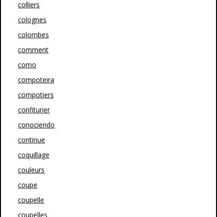
colliers
colognes
colombes
comment
como
compoteira
compotiers
confiturier
conociendo
continue
coquillage
couleurs
coupe
coupelle
coupelles