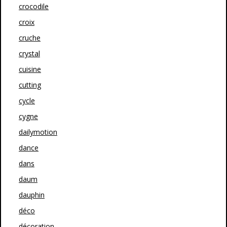
crocodile
croix
cruche
crystal
cuisine
cutting
cycle
cygne
dailymotion
dance
dans
daum
dauphin
déco
décoration