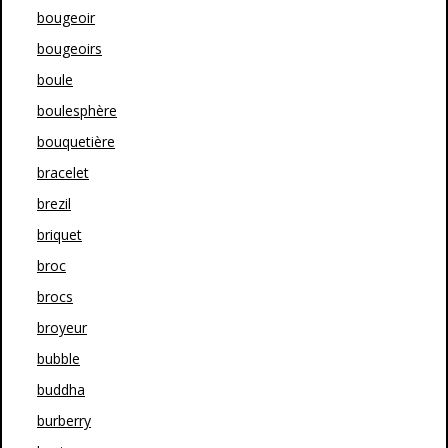
bougeoir
bougeoirs
boule
boulesphère
bouquetière
bracelet
brezil
briquet
broc
brocs
broyeur
bubble
buddha
burberry