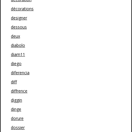
décorations
designer
dessous
deux
diabolo
diam11
diego
diferencia
diff
diffrence
diggin
dinge
dorure
dossier