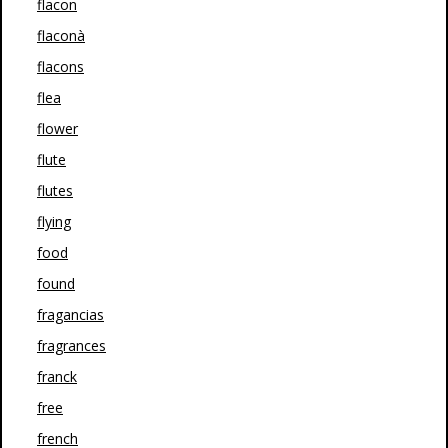
flacon
flaconà
flacons
flea
flower
flute
flutes
flying
food
found
fragancias
fragrances
franck
free
french