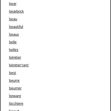
bear
bearbrick
beau
beautiful
beaux
belle
belles
bénitier
bénitier'rare'
best
beurre
beurrier
beware
bicchiere