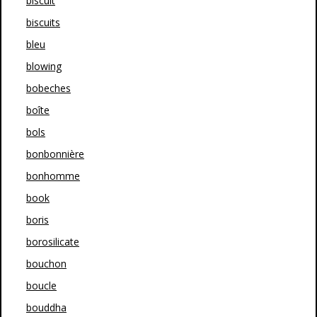
biscuit
biscuits
bleu
blowing
bobeches
boîte
bols
bonbonnière
bonhomme
book
boris
borosilicate
bouchon
boucle
bouddha