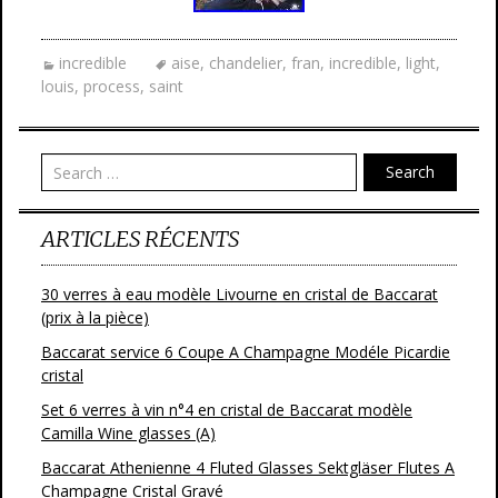
incredible
aise
,
chandelier
,
fran
,
incredible
,
light
,
louis
,
process
,
saint
Search
ARTICLES RÉCENTS
30 verres à eau modèle Livourne en cristal de Baccarat
(prix à la pièce)
Baccarat service 6 Coupe A Champagne Modéle Picardie
cristal
Set 6 verres à vin n°4 en cristal de Baccarat modèle
Camilla Wine glasses (A)
Baccarat Athenienne 4 Fluted Glasses Sektgläser Flutes A
Champagne Cristal Gravé