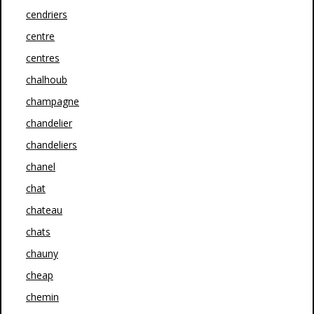
cendriers
centre
centres
chalhoub
champagne
chandelier
chandeliers
chanel
chat
chateau
chats
chauny
cheap
chemin