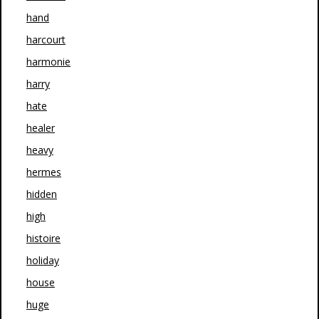
hand
harcourt
harmonie
harry
hate
healer
heavy
hermes
hidden
high
histoire
holiday
house
huge