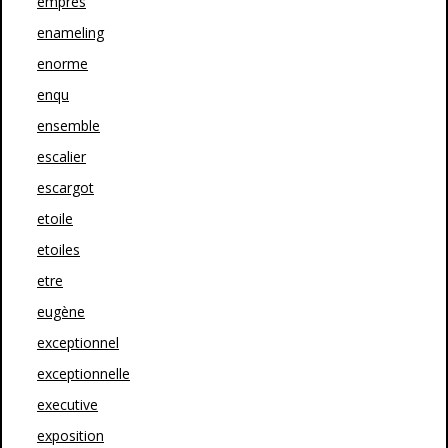
empres
enameling
enorme
enqu
ensemble
escalier
escargot
etoile
etoiles
etre
eugène
exceptionnel
exceptionnelle
executive
exposition