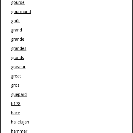
gourde
gourmand
goût
grand
grande
grandes
grands
graveur
great
gros
guépard
h178
hace
hallelujah
hammer