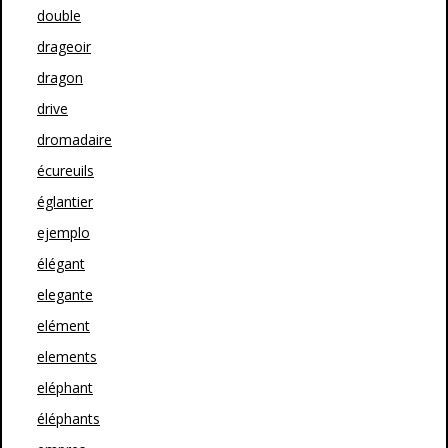
double
drageoir
dragon
drive
dromadaire
écureuils
églantier
ejemplo
élégant
elegante
elément
elements
eléphant
éléphants