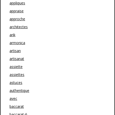
appliques
appraise
approche
architectes
arik
armonica
artisan
artisanat
assiette
assiettes
astuces
authentique
avec
baccarat
baccarat-6