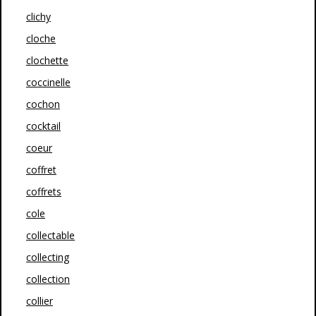
clichy
cloche
clochette
coccinelle
cochon
cocktail
coeur
coffret
coffrets
cole
collectable
collecting
collection
collier