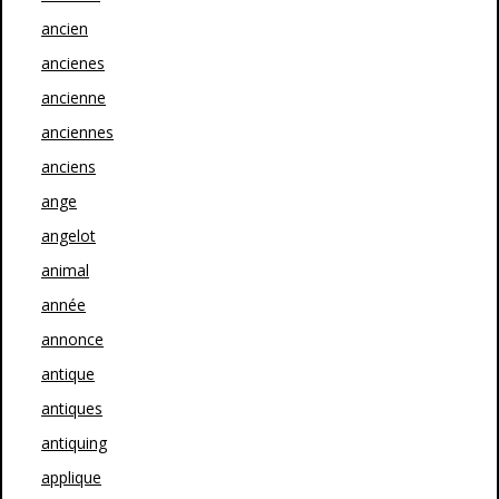
ancien
ancienes
ancienne
anciennes
anciens
ange
angelot
animal
année
annonce
antique
antiques
antiquing
applique