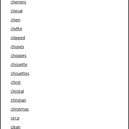
chemins
cheval
chien
chiffre
chipped
chopes
choppes
chouette
chouettes
christ
christal
christian
christmas
circa
clean