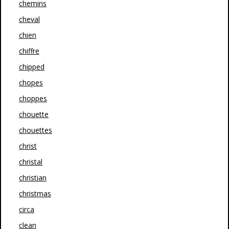
chemins
cheval
chien
chiffre
chipped
chopes
choppes
chouette
chouettes
christ
christal
christian
christmas
circa
clean