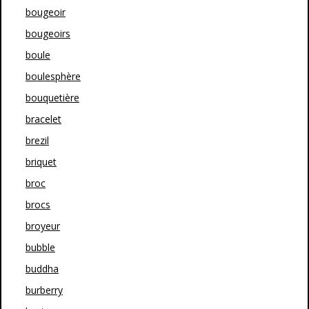
bougeoir
bougeoirs
boule
boulesphère
bouquetière
bracelet
brezil
briquet
broc
brocs
broyeur
bubble
buddha
burberry