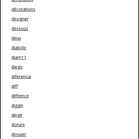
décorations
designer
dessous
deux
diabolo
diam11
diego
diferencia
diff
diffrence
diggin
dinge
dorure
dossier