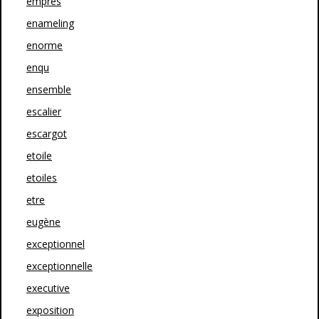
empres
enameling
enorme
enqu
ensemble
escalier
escargot
etoile
etoiles
etre
eugène
exceptionnel
exceptionnelle
executive
exposition