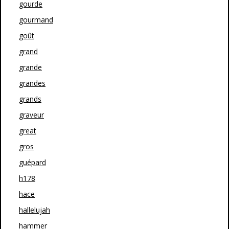
gourde
gourmand
goût
grand
grande
grandes
grands
graveur
great
gros
guépard
h178
hace
hallelujah
hammer