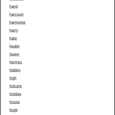
hand
harcourt
harmonie
harry
hate
healer
heavy
hermes
hidden
high
histoire
holiday
house
huge