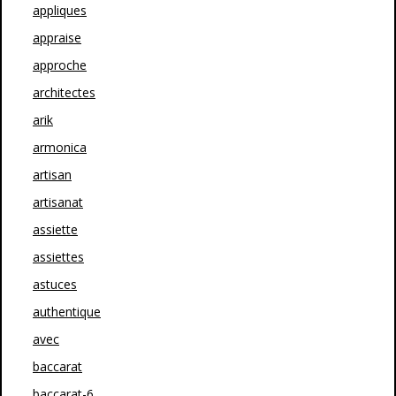
appliques
appraise
approche
architectes
arik
armonica
artisan
artisanat
assiette
assiettes
astuces
authentique
avec
baccarat
baccarat-6