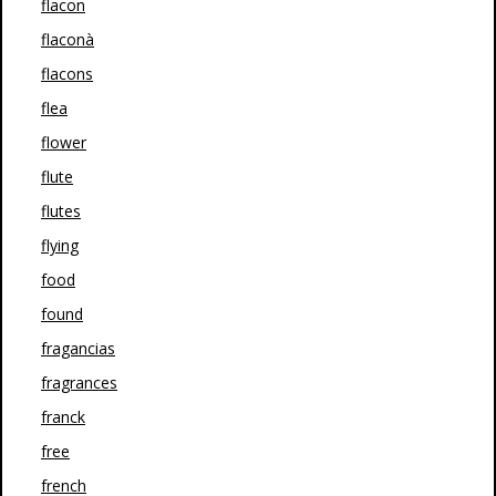
flacon
flaconà
flacons
flea
flower
flute
flutes
flying
food
found
fragancias
fragrances
franck
free
french