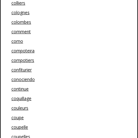
colliers
colognes
colombes
comment
como
compoteira
compotiers
confiturier
conociendo
continue
coquillage
couleurs
coupe
coupelle
coupelles