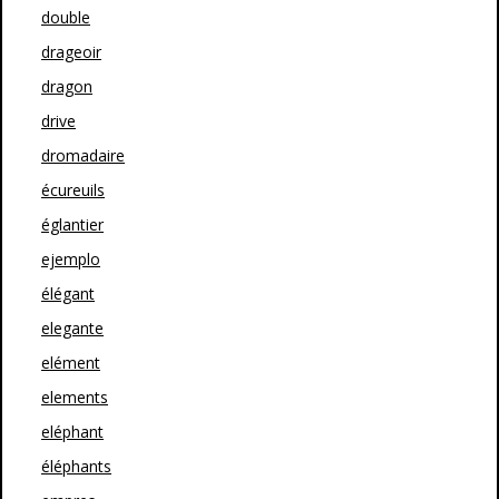
double
drageoir
dragon
drive
dromadaire
écureuils
églantier
ejemplo
élégant
elegante
elément
elements
eléphant
éléphants