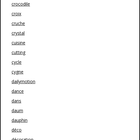
crocodile
croix
cruche
crystal
cuisine
cutting
cycle
cygne
dailymotion
dance
dans
daum
dauphin
déco
décoration