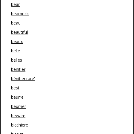
bear
bearbrick
beau
beautiful
beaux
belle
belles
bénitier
bénitier'rare'
best
beurre
beurrier
beware
bicchiere