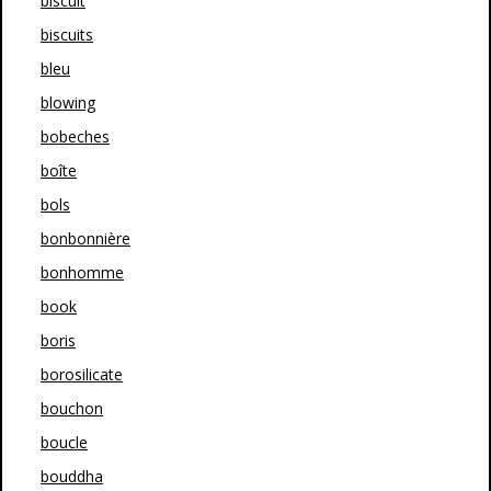
biscuit
biscuits
bleu
blowing
bobeches
boîte
bols
bonbonnière
bonhomme
book
boris
borosilicate
bouchon
boucle
bouddha