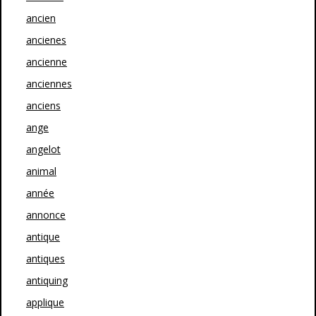
ancien
ancienes
ancienne
anciennes
anciens
ange
angelot
animal
année
annonce
antique
antiques
antiquing
applique