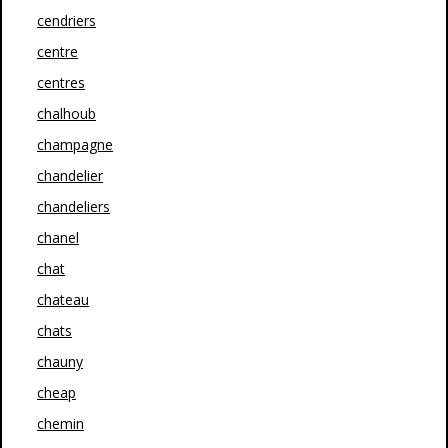
cendriers
centre
centres
chalhoub
champagne
chandelier
chandeliers
chanel
chat
chateau
chats
chauny
cheap
chemin