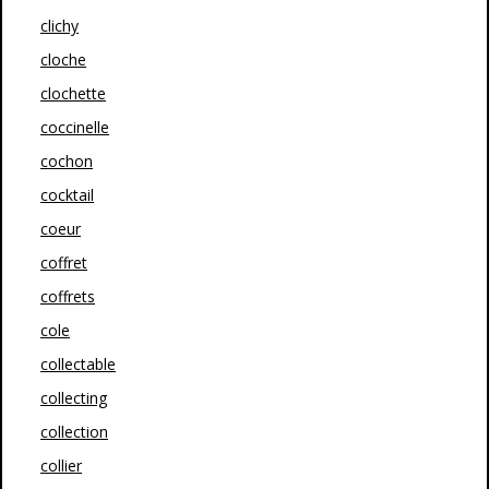
clichy
cloche
clochette
coccinelle
cochon
cocktail
coeur
coffret
coffrets
cole
collectable
collecting
collection
collier