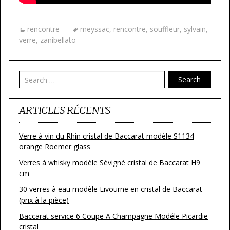
rencontre
meyssac
,
rencontre
,
souffleur
,
sylvain
,
verre
,
zanibellato
Search
ARTICLES RÉCENTS
Verre à vin du Rhin cristal de Baccarat modèle S1134
orange Roemer glass
Verres à whisky modèle Sévigné cristal de Baccarat H9
cm
30 verres à eau modèle Livourne en cristal de Baccarat
(prix à la pièce)
Baccarat service 6 Coupe A Champagne Modéle Picardie
cristal