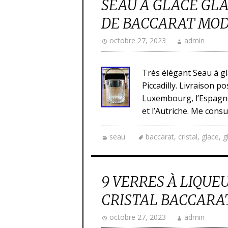
SEAU À GLACE GLA
DE BACCARAT MOD
octobre 27, 2023
admin
Très élégant Seau à gl
Piccadilly. Livraison p
Luxembourg, l’Espagne, 
et l’Autriche. Me consu
seau
baccarat
,
cristal
,
glace
,
g
9 VERRES À LIQUE
CRISTAL BACCARAT 
octobre 27, 2023
admin