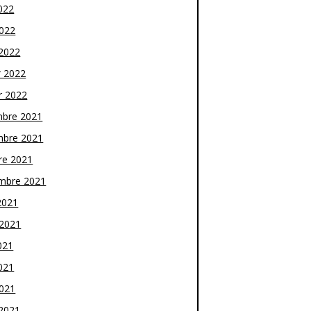
022
2022
2022
r 2022
r 2022
bre 2021
bre 2021
re 2021
mbre 2021
2021
t 2021
021
021
2021
2021