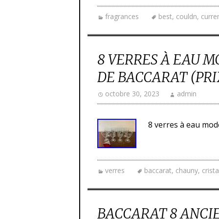
fragrances
best
,
couldn
,
curre
8 VERRES À EAU M
DE BACCARAT (PRIX
octobre 30, 2023
admin
8 verres à eau modè
verres
baccarat
,
chauny
,
crista
BACCARAT 8 ANCI