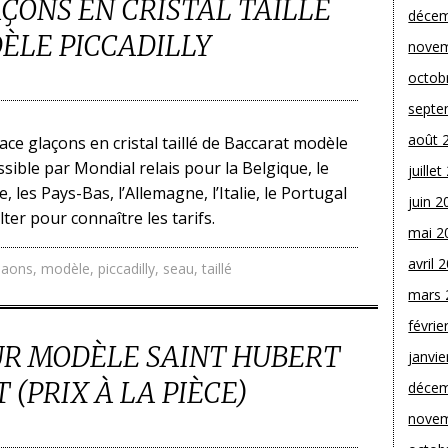
ÇONS EN CRISTAL TAILLÉ
décem
ÈLE PICCADILLY
novem
octob
septe
août 
ace glaçons en cristal taillé de Baccarat modèle
ossible par Mondial relais pour la Belgique, le
juille
les Pays-Bas, l’Allemagne, l’Italie, le Portugal
juin 2
lter pour connaître les tarifs.
mai 2
avril 
laons
,
modèle
,
piccadilly
,
seau
,
taillé
mars 
févrie
UR MODÈLE SAINT HUBERT
janvie
(PRIX À LA PIÈCE)
décem
novem