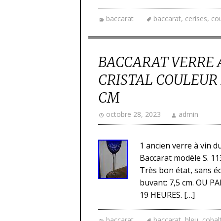
baccarat
baccarat
,
cerises
,
co
BACCARAT VERRE 
CRISTAL COULEUR B
CM
octobre 28, 2023
admin
1 ancien verre à vin d
Baccarat modèle S. 113
Très bon état, sans éc
buvant: 7,5 cm. OU 
19 HEURES. […]
baccarat
baccarat
,
bleu
,
cobal