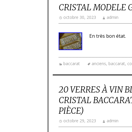
CRISTAL MODELE 
octobre 30, 2023
admin
En très bon état.
baccarat
anciens
,
baccarat
,
co
20 VERRES À VIN
CRISTAL BACCARAT 
PIÈCE)
octobre 29, 2023
admin