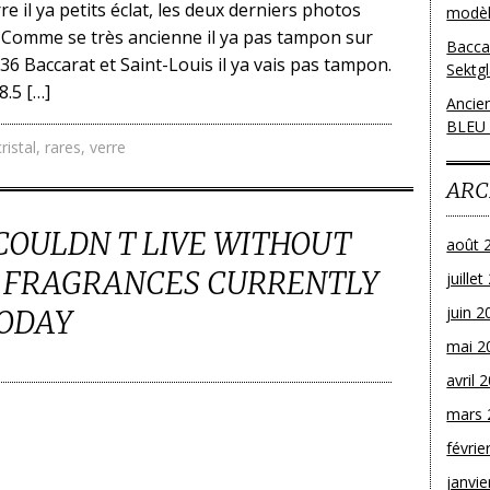
re il ya petits éclat, les deux derniers photos
modèl
. Comme se très ancienne il ya pas tampon sur
Bacca
936 Baccarat et Saint-Louis il ya vais pas tampon.
Sektg
.5 […]
Ancie
BLEU
cristal
,
rares
,
verre
ARC
COULDN T LIVE WITHOUT
août 
T FRAGRANCES CURRENTLY
juille
juin 2
ODAY
mai 2
avril 
mars 
févrie
janvie