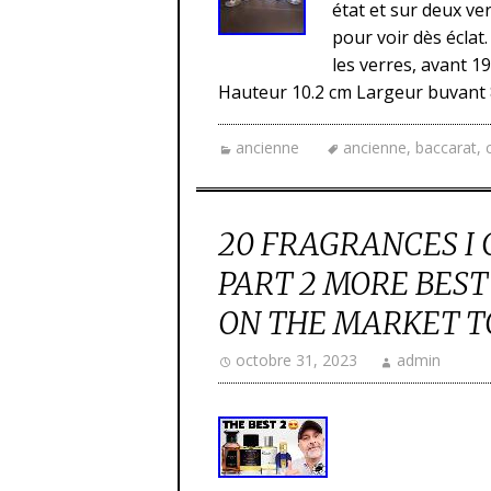
état et sur deux ver
pour voir dès éclat
les verres, avant 1
Hauteur 10.2 cm Largeur buvant 8
ancienne
ancienne
,
baccarat
,
20 FRAGRANCES I 
PART 2 MORE BES
ON THE MARKET T
octobre 31, 2023
admin