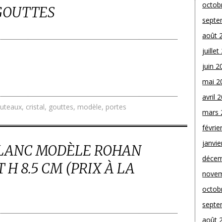
octob
GOUTTES
septe
août 
juille
juin 2
mai 2
avril 
uteaux
,
cristal
,
gouttes
,
modèle
,
portes
mars 
févrie
janvie
 BLANC MODÈLE ROHAN
décem
H 8.5 CM (PRIX À LA
novem
octob
septe
août 