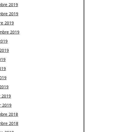
bre 2019
bre 2019
re 2019
mbre 2019
2019
t 2019
019
019
2019
2019
r 2019
r 2019
bre 2018
bre 2018