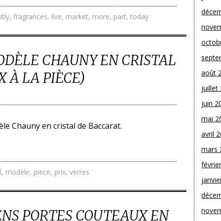
décem
ntly
,
fragrances
,
live
,
market
,
more
,
part
,
today
novem
octob
ODÈLE CHAUNY EN CRISTAL
septe
août 
 À LA PIÈCE)
juille
juin 2
mai 2
le Chauny en cristal de Baccarat.
avril 
mars 
févrie
l
,
modèle
,
piece
,
prix
,
verres
janvie
décem
novem
ENS PORTES COUTEAUX EN