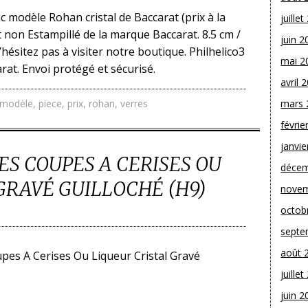
nc modèle Rohan cristal de Baccarat (prix à la
juille
et non Estampillé de la marque Baccarat. 8.5 cm /
juin 2
’hésitez pas à visiter notre boutique. Philhelico3
mai 2
arat. Envoi protégé et sécurisé.
avril 
modèle
,
piece
,
prix
,
rohan
,
verres
mars 
févrie
janvie
ES COUPES A CERISES OU
décem
GRAVÉ GUILLOCHÉ (H9)
novem
octob
septe
août 
upes A Cerises Ou Liqueur Cristal Gravé
juille
juin 2