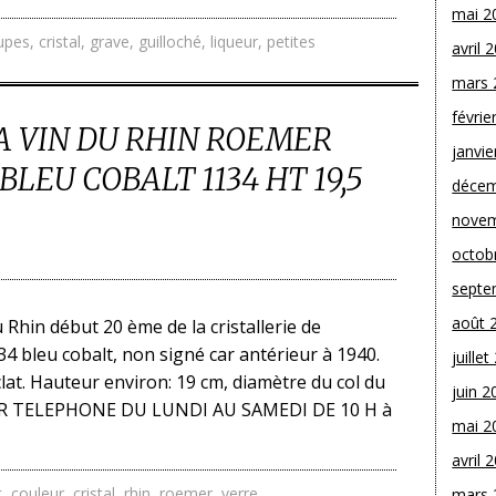
mai 2
upes
,
cristal
,
grave
,
guilloché
,
liqueur
,
petites
avril 
mars 
févrie
A VIN DU RHIN ROEMER
janvie
LEU COBALT 1134 HT 19,5
décem
novem
octob
septe
août 
u Rhin début 20 ème de la cristallerie de
4 bleu cobalt, non signé car antérieur à 1940.
juille
lat. Hauteur environ: 19 cm, diamètre du col du
juin 2
PAR TELEPHONE DU LUNDI AU SAMEDI DE 10 H à
mai 2
avril 
t
,
couleur
,
cristal
,
rhin
,
roemer
,
verre
mars 