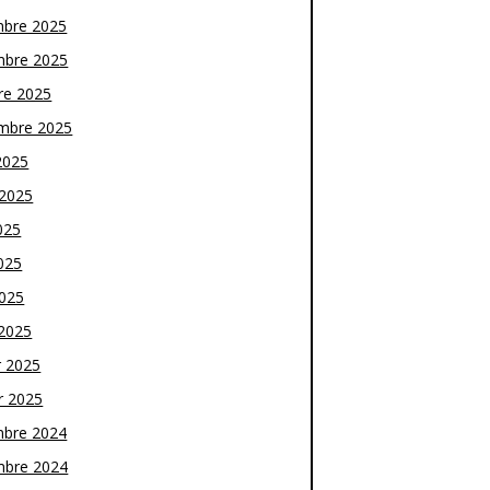
bre 2025
bre 2025
re 2025
mbre 2025
2025
t 2025
025
025
2025
2025
r 2025
r 2025
bre 2024
bre 2024