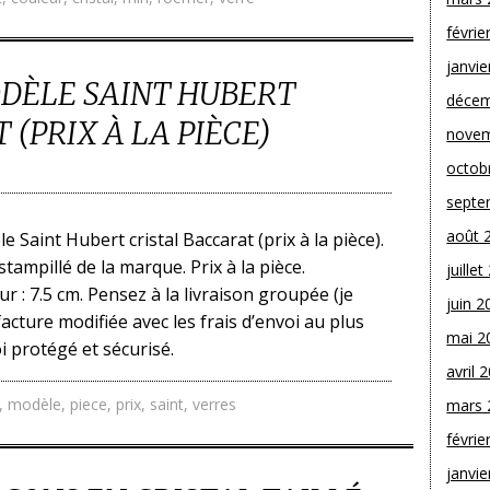
févrie
janvie
ODÈLE SAINT HUBERT
décem
(PRIX À LA PIÈCE)
novem
octob
septe
août 
e Saint Hubert cristal Baccarat (prix à la pièce).
tampillé de la marque. Prix à la pièce.
juille
r : 7.5 cm. Pensez à la livraison groupée (je
juin 2
acture modifiée avec les frais d’envoi au plus
mai 2
i protégé et sécurisé.
avril 
,
modèle
,
piece
,
prix
,
saint
,
verres
mars 
févrie
janvie