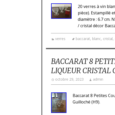
20 verres à vin bla
pièce). Estampillé 
diamètre : 6.7 cm. N
/ cristal décor Bacc
verres
baccarat
,
blanc
,
cristal
,
BACCARAT 8 PETIT
LIQUEUR CRISTAL 
octobre 29, 2023
admin
Baccarat 8 Petites Co
Guilloché (H9).