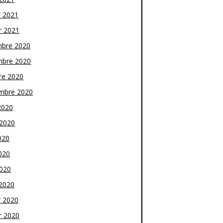
r 2021
r 2021
bre 2020
bre 2020
re 2020
mbre 2020
2020
t 2020
020
020
2020
2020
r 2020
r 2020