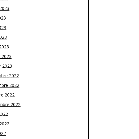
t 2023
023
023
2023
2023
r 2023
r 2023
bre 2022
bre 2022
re 2022
mbre 2022
2022
t 2022
022