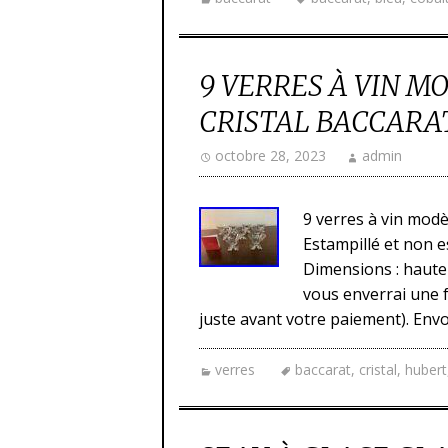
9 VERRES À VIN M
CRISTAL BACCARAT 
octobre 28, 2023
admin
9 verres à vin modèl
Estampillé et non es
Dimensions : hauteu
vous enverrai une f
juste avant votre paiement). Envo
verres
baccarat
,
cristal
,
hubert