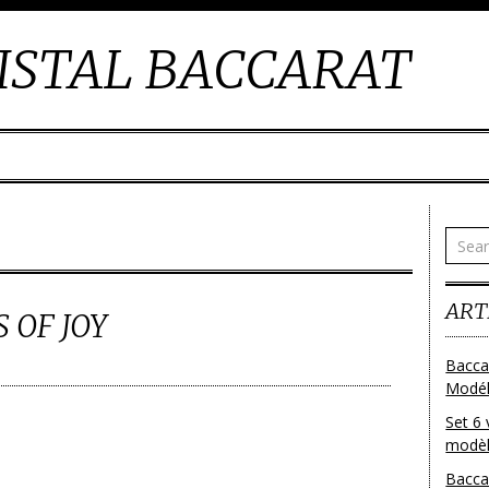
ISTAL BACCARAT
ART
 OF JOY
Bacca
Modéle
Set 6 
modèl
Bacca