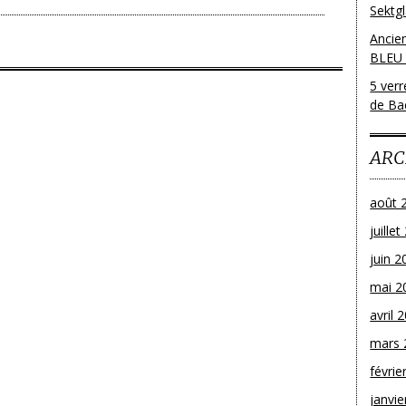
Sektg
Ancie
BLEU
5 ver
de Bac
ARC
août 
juille
juin 2
mai 2
avril 
mars 
févrie
janvie