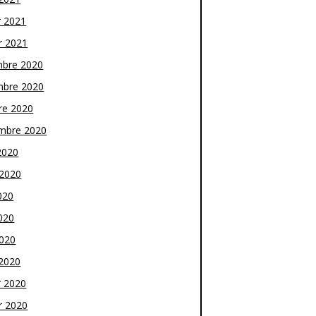
r 2021
r 2021
bre 2020
bre 2020
re 2020
mbre 2020
2020
t 2020
020
020
2020
2020
r 2020
r 2020