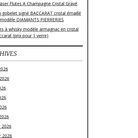
läser Flutes A Champagne Cristal Gravé
n gobelet signé BACCARAT cristal émaillé
 modèle DIAMANTS PIERRERIES
res à whisky modèle armagnac en cristal
carat (prix pour 1 verre)
HIVES
2026
t 2026
026
026
2026
2026
r 2026
r 2026