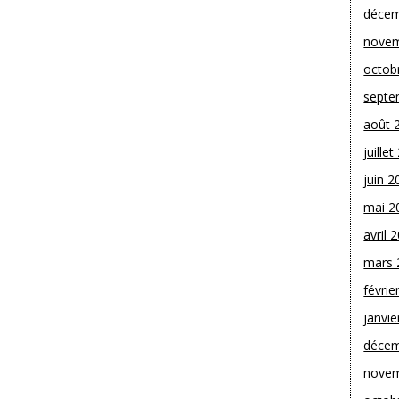
décem
novem
octob
septe
août 
juille
juin 2
mai 2
avril 
mars 
févrie
janvie
décem
novem