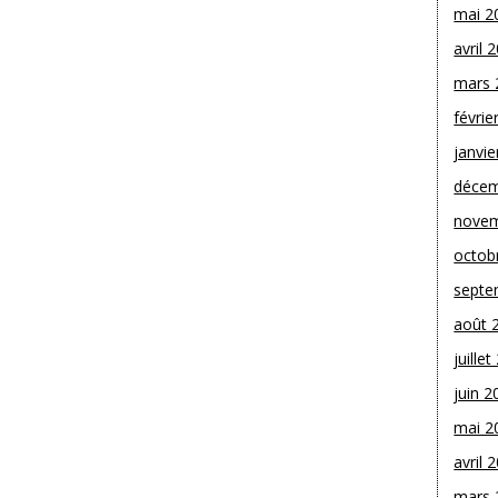
mai 2
avril 
mars 
févrie
janvie
décem
novem
octob
septe
août 
juille
juin 2
mai 2
avril 
mars 