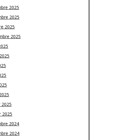
bre 2025
bre 2025
re 2025
mbre 2025
2025
t 2025
025
025
2025
2025
r 2025
r 2025
bre 2024
bre 2024