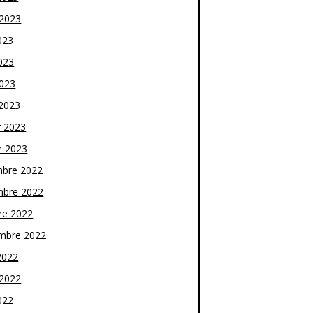
t 2023
023
023
2023
2023
r 2023
r 2023
bre 2022
bre 2022
re 2022
mbre 2022
2022
t 2022
022