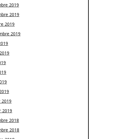
bre 2019
bre 2019
re 2019
mbre 2019
2019
t 2019
019
019
2019
2019
r 2019
r 2019
bre 2018
bre 2018