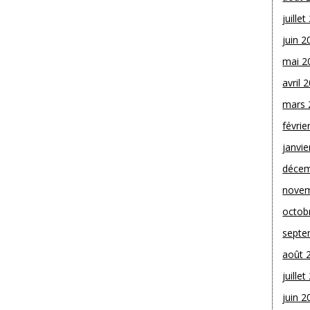
juille
juin 2
mai 2
avril 
mars 
févrie
janvie
décem
novem
octob
septe
août 
juille
juin 2