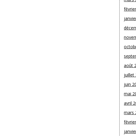
févrie
janvie
décem
novem
octob
septe
août 
juille
juin 2
mai 2
avril 
mars 
févrie
janvie