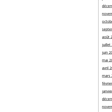
décem
novem
octob
septe
août 
juille
juin 2
mai 2
avril 
mars 
févrie
janvie
décem
novem