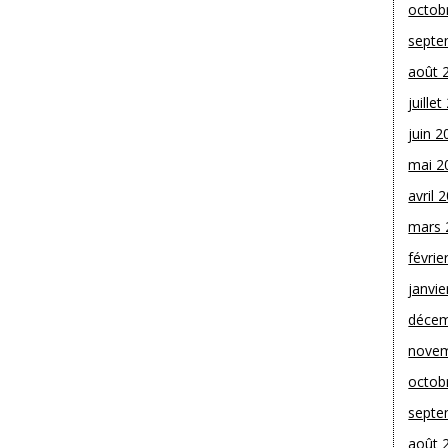
octob
septe
août 
juille
juin 2
mai 2
avril 
mars 
févrie
janvie
décem
novem
octob
septe
août 