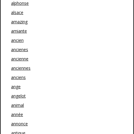
alphonse
alsace
amazing
amiante
ancien
ancienes
ancienne
anciennes
anciens
ange
angelot
animal
année
annonce
antique