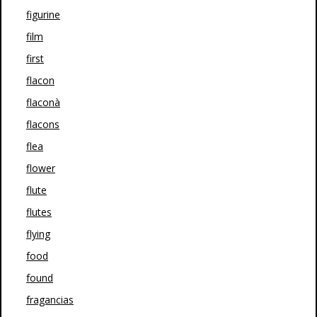
figurine
film
first
flacon
flaconà
flacons
flea
flower
flute
flutes
flying
food
found
fragancias