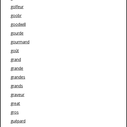
golfeur
goobr
goodwill
gourde
gourmand
goût
grand
grande
grandes
grands
graveur
great
gros
guépard