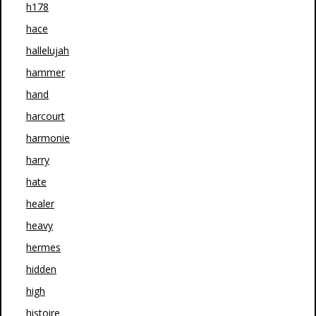
h178
hace
hallelujah
hammer
hand
harcourt
harmonie
harry
hate
healer
heavy
hermes
hidden
high
histoire