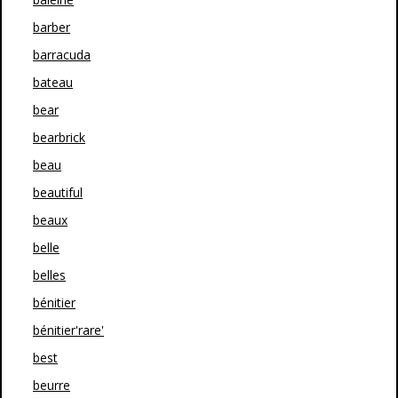
barber
barracuda
bateau
bear
bearbrick
beau
beautiful
beaux
belle
belles
bénitier
bénitier'rare'
best
beurre