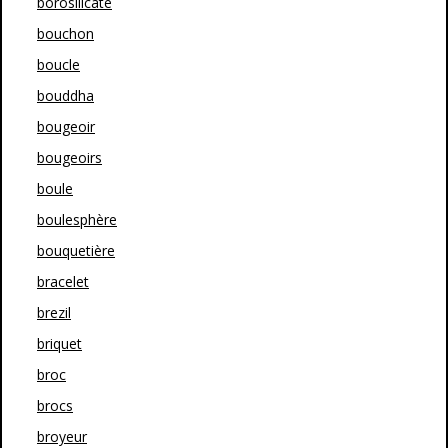
borosilicate
bouchon
boucle
bouddha
bougeoir
bougeoirs
boule
boulesphère
bouquetière
bracelet
brezil
briquet
broc
brocs
broyeur