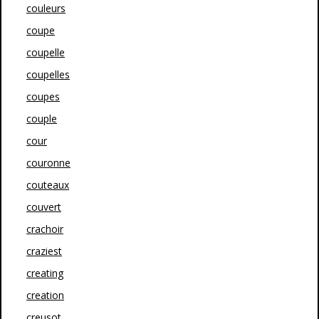
couleurs
coupe
coupelle
coupelles
coupes
couple
cour
couronne
couteaux
couvert
crachoir
craziest
creating
creation
creusot