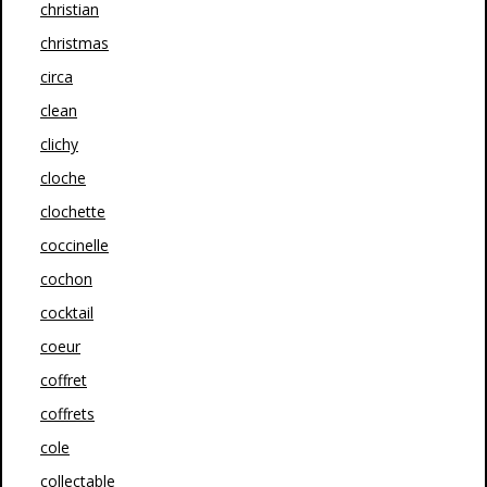
christian
christmas
circa
clean
clichy
cloche
clochette
coccinelle
cochon
cocktail
coeur
coffret
coffrets
cole
collectable