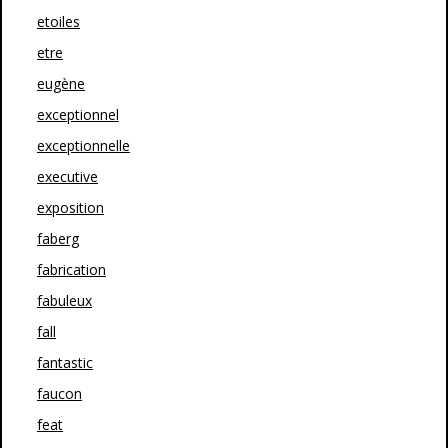
etoiles
etre
eugène
exceptionnel
exceptionnelle
executive
exposition
faberg
fabrication
fabuleux
fall
fantastic
faucon
feat