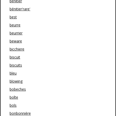
bénitier
bénitier'rare'
best
beurre
beurrier
beware
bicchiere
biscuit
biscuits
bleu
blowing
bobeches
boîte
bols
bonbonnière