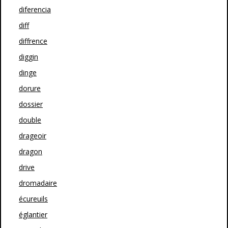
diferencia
diff
diffrence
diggin
dinge
dorure
dossier
double
drageoir
dragon
drive
dromadaire
écureuils
églantier