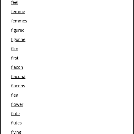
feel
femme
femmes
figured
figurine
film
first
flacon
flaconà
flacons
flea
flower
flute
flutes
flying