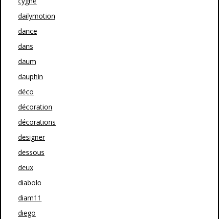
cygne
dailymotion
dance
dans
daum
dauphin
déco
décoration
décorations
designer
dessous
deux
diabolo
diam11
diego