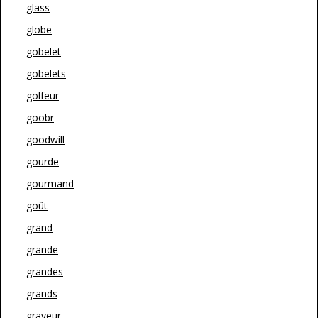
glass
globe
gobelet
gobelets
golfeur
goobr
goodwill
gourde
gourmand
goût
grand
grande
grandes
grands
graveur