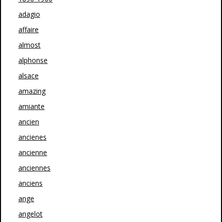
adagio
affaire
almost
alphonse
alsace
amazing
amiante
ancien
ancienes
ancienne
anciennes
anciens
ange
angelot