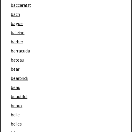
baccaratst
bach
bague
baleine
barber
barracuda
bateau
bear
bearbrick
beau
beautiful
beaux
belle
belles