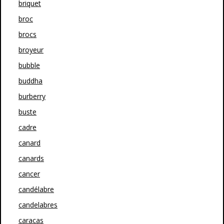
briquet
broc
brocs
broyeur
bubble
buddha
burberry
buste
cadre
canard
canards
cancer
candélabre
candelabres
caracas