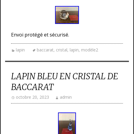
Envoi protégé et sécurisé.
lapin
baccarat
,
cristal
,
lapin
,
modèle2
LAPIN BLEU EN CRISTAL DE
BACCARAT
octobre 20, 2023
admin