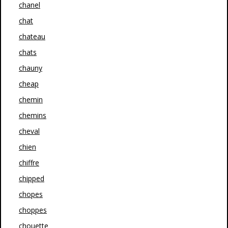
chanel
chat
chateau
chats
chauny
cheap
chemin
chemins
cheval
chien
chiffre
chipped
chopes
choppes
chouette