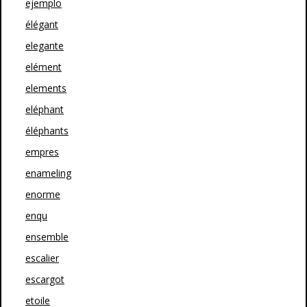
ejemplo
élégant
elegante
elément
elements
eléphant
éléphants
empres
enameling
enorme
enqu
ensemble
escalier
escargot
etoile