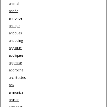
animal
année
annonce
antique
antiques
antiquing
applique
appliques
appraise
approche
architectes
arik
armonica
artisan