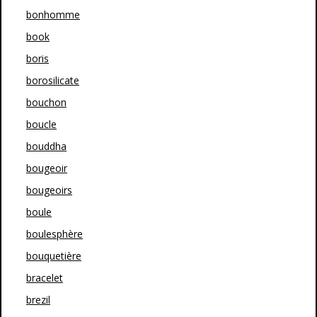
bonhomme
book
boris
borosilicate
bouchon
boucle
bouddha
bougeoir
bougeoirs
boule
boulesphère
bouquetière
bracelet
brezil