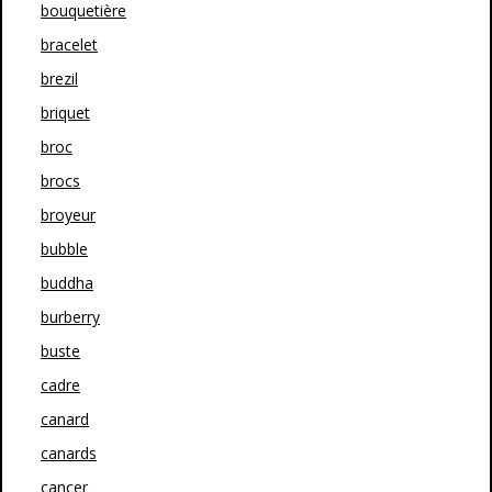
bouquetière
bracelet
brezil
briquet
broc
brocs
broyeur
bubble
buddha
burberry
buste
cadre
canard
canards
cancer