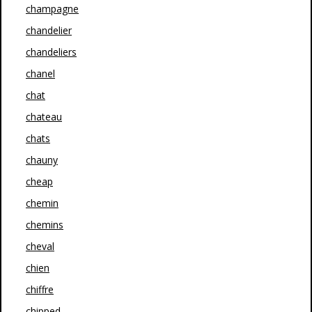
champagne
chandelier
chandeliers
chanel
chat
chateau
chats
chauny
cheap
chemin
chemins
cheval
chien
chiffre
chipped