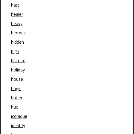
hate
healer
heavy
hermes
hidden
high
histoire
holiday
house
huge
huilier
huit
iconique
identify