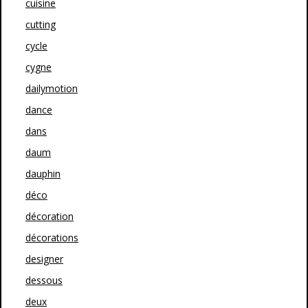
cuisine
cutting
cycle
cygne
dailymotion
dance
dans
daum
dauphin
déco
décoration
décorations
designer
dessous
deux