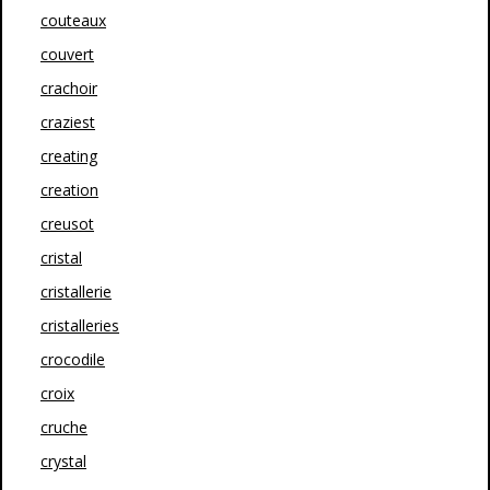
couteaux
couvert
crachoir
craziest
creating
creation
creusot
cristal
cristallerie
cristalleries
crocodile
croix
cruche
crystal