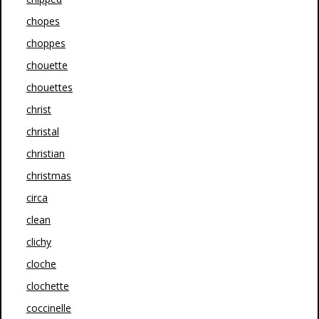
chopes
choppes
chouette
chouettes
christ
christal
christian
christmas
circa
clean
clichy
cloche
clochette
coccinelle