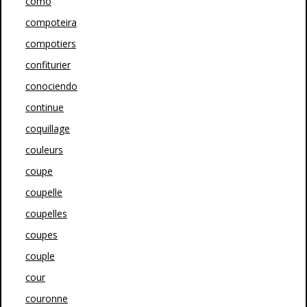
como
compoteira
compotiers
confiturier
conociendo
continue
coquillage
couleurs
coupe
coupelle
coupelles
coupes
couple
cour
couronne