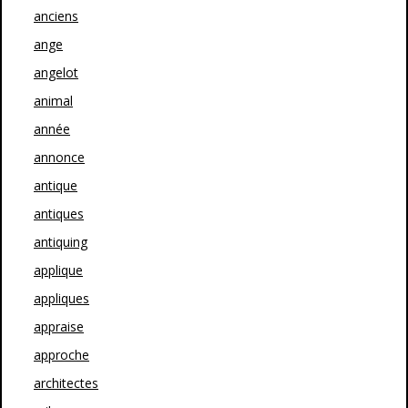
anciens
ange
angelot
animal
année
annonce
antique
antiques
antiquing
applique
appliques
appraise
approche
architectes