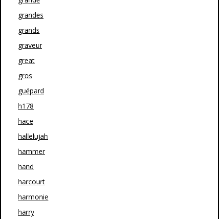
grandes
grands
graveur
great
gros
guépard
h178
hace
hallelujah
hammer
hand
harcourt
harmonie
harry