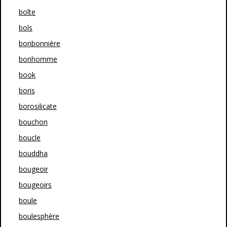
boîte
bols
bonbonnière
bonhomme
book
boris
borosilicate
bouchon
boucle
bouddha
bougeoir
bougeoirs
boule
boulesphère