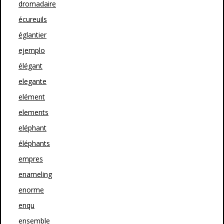
dromadaire
écureuils
églantier
ejemplo
élégant
elegante
elément
elements
eléphant
éléphants
empres
enameling
enorme
enqu
ensemble