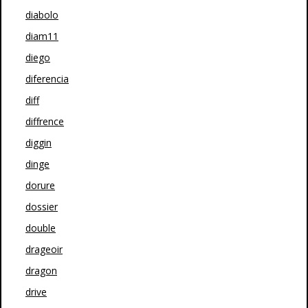
diabolo
diam11
diego
diferencia
diff
diffrence
diggin
dinge
dorure
dossier
double
drageoir
dragon
drive