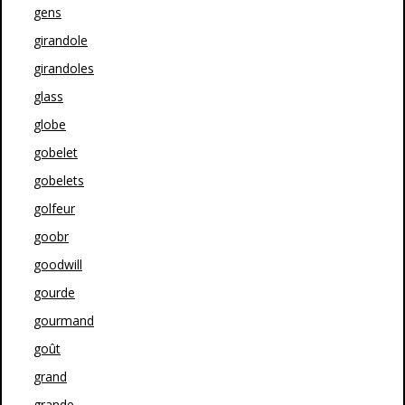
gens
girandole
girandoles
glass
globe
gobelet
gobelets
golfeur
goobr
goodwill
gourde
gourmand
goût
grand
grande