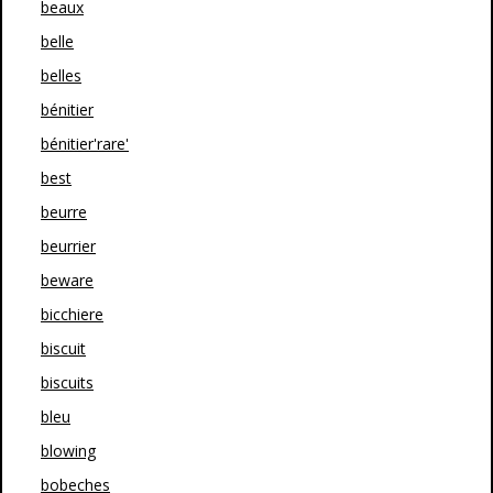
beaux
belle
belles
bénitier
bénitier'rare'
best
beurre
beurrier
beware
bicchiere
biscuit
biscuits
bleu
blowing
bobeches