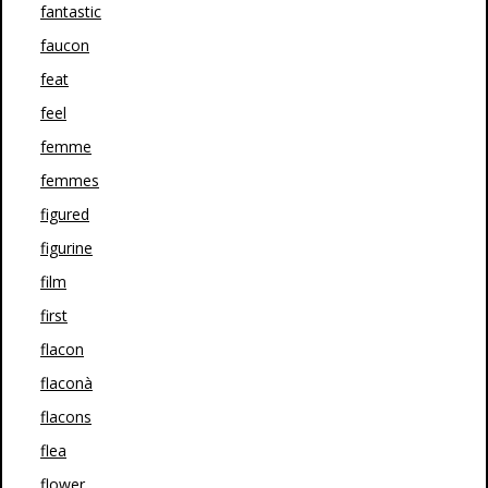
fantastic
faucon
feat
feel
femme
femmes
figured
figurine
film
first
flacon
flaconà
flacons
flea
flower