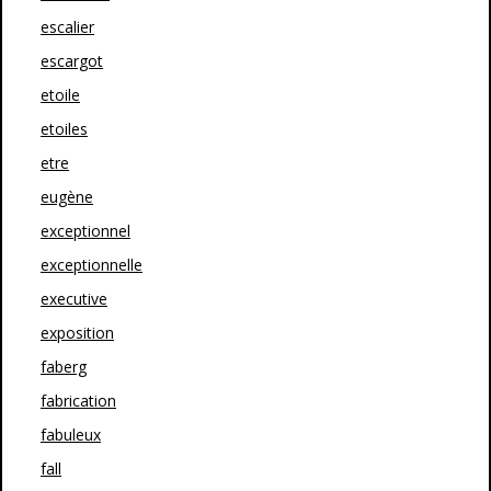
escalier
escargot
etoile
etoiles
etre
eugène
exceptionnel
exceptionnelle
executive
exposition
faberg
fabrication
fabuleux
fall