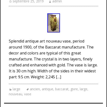
septembre 25, 2019
admin
Splendid antique art nouveau vase, period
around 1900, of the Baccarat manufacture. The
decor and colors are typical of this great
manufacture. The crystal is in two layers, finely
crafted and enhanced with gold. The vase is large.
It is 30 cm high. Width of the sides in their widest
part: 9.5 cm. Weight: 2,245 […]
large
ancien
,
antique
,
baccarat
,
givre
,
large
,
nouveau
,
vase