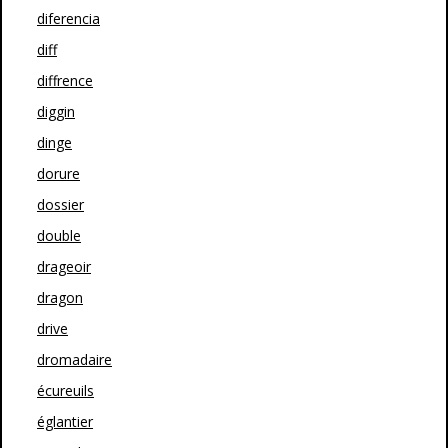
diferencia
diff
diffrence
diggin
dinge
dorure
dossier
double
drageoir
dragon
drive
dromadaire
écureuils
églantier