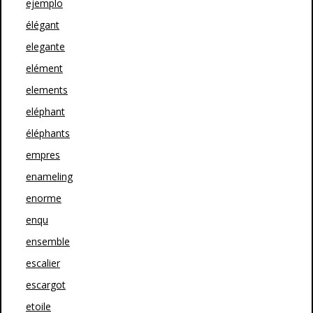
ejemplo
élégant
elegante
elément
elements
eléphant
éléphants
empres
enameling
enorme
enqu
ensemble
escalier
escargot
etoile