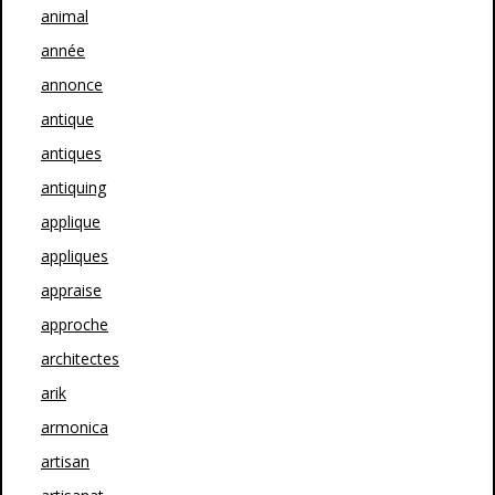
animal
année
annonce
antique
antiques
antiquing
applique
appliques
appraise
approche
architectes
arik
armonica
artisan