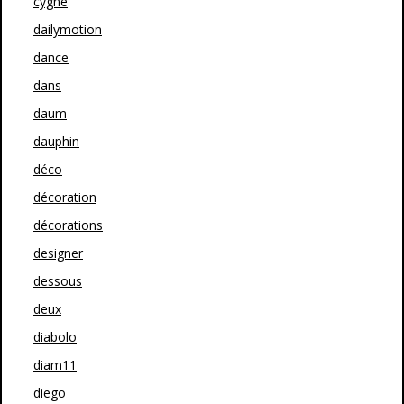
cygne
dailymotion
dance
dans
daum
dauphin
déco
décoration
décorations
designer
dessous
deux
diabolo
diam11
diego