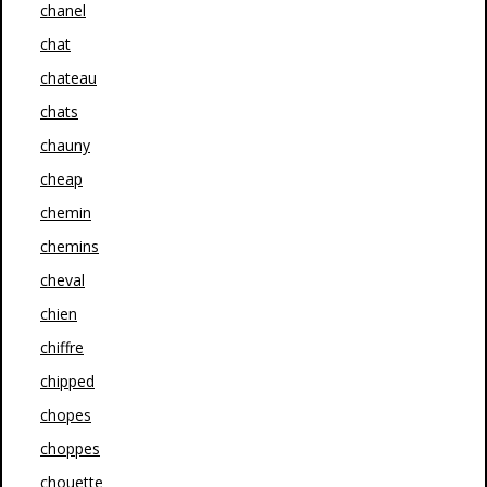
chanel
chat
chateau
chats
chauny
cheap
chemin
chemins
cheval
chien
chiffre
chipped
chopes
choppes
chouette