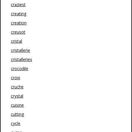
craziest
creating
creation
creusot
cristal
cristallerie
cristalleries
crocodile
croix
cruche
crystal
cuisine
cutting
cycle