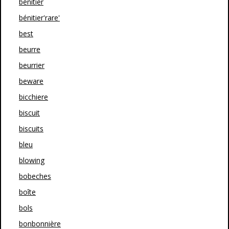
bénitier
bénitier'rare'
best
beurre
beurrier
beware
bicchiere
biscuit
biscuits
bleu
blowing
bobeches
boîte
bols
bonbonnière