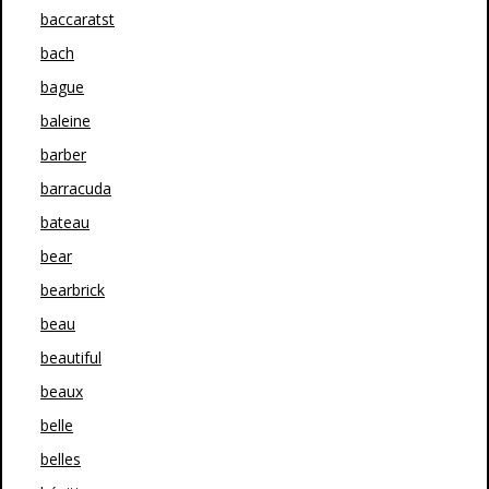
baccaratst
bach
bague
baleine
barber
barracuda
bateau
bear
bearbrick
beau
beautiful
beaux
belle
belles