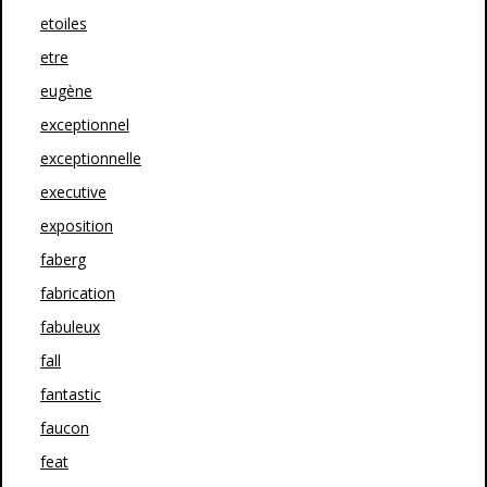
etoiles
etre
eugène
exceptionnel
exceptionnelle
executive
exposition
faberg
fabrication
fabuleux
fall
fantastic
faucon
feat