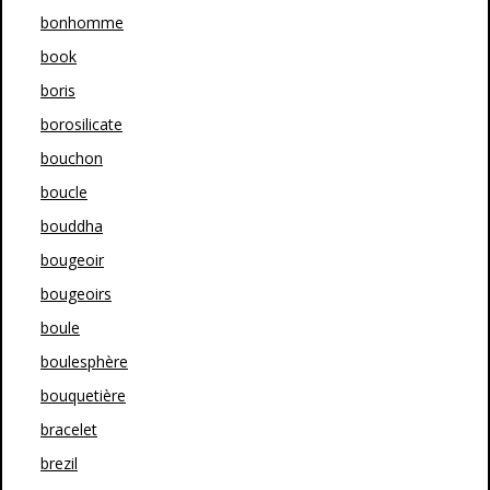
bonhomme
book
boris
borosilicate
bouchon
boucle
bouddha
bougeoir
bougeoirs
boule
boulesphère
bouquetière
bracelet
brezil