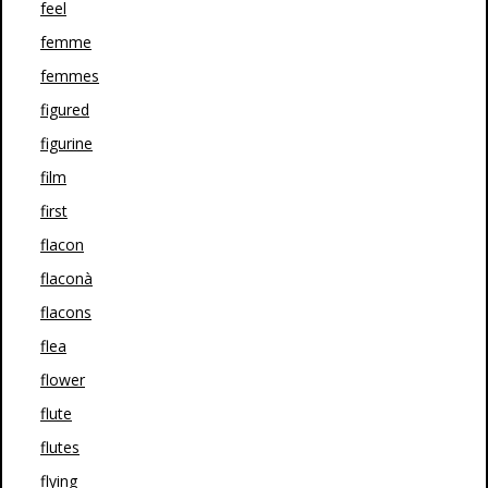
feel
femme
femmes
figured
figurine
film
first
flacon
flaconà
flacons
flea
flower
flute
flutes
flying