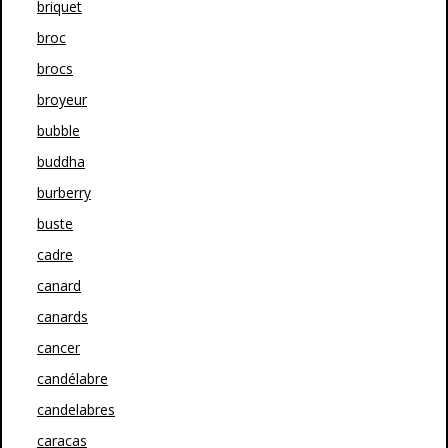
briquet
broc
brocs
broyeur
bubble
buddha
burberry
buste
cadre
canard
canards
cancer
candélabre
candelabres
caracas