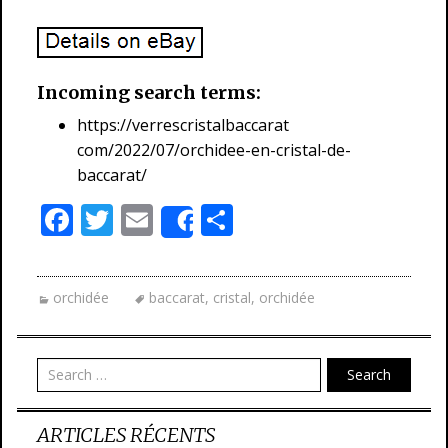
Incoming search terms:
https://verrescristalbaccarat
com/2022/07/orchidee-en-cristal-de-
baccarat/
F
T
E
P
Share
ac
w
m
ar
e
itt
ai
ta
orchidée
baccarat
,
cristal
,
orchidée
b
er
l
g
o
er
o
Search
k
ARTICLES RÉCENTS