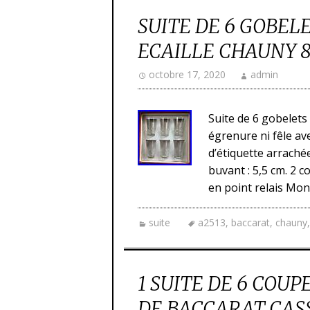
SUITE DE 6 GOBEL
ECAILLE CHAUNY 8,
octobre 17, 2020
admin
Suite de 6 gobelets 
égrenure ni fêle ave
d’étiquette arrachée
buvant : 5,5 cm. 2 
en point relais Mon
suite
a2513
,
baccarat
,
chauny
1 SUITE DE 6 COU
DE BACCARAT CASS