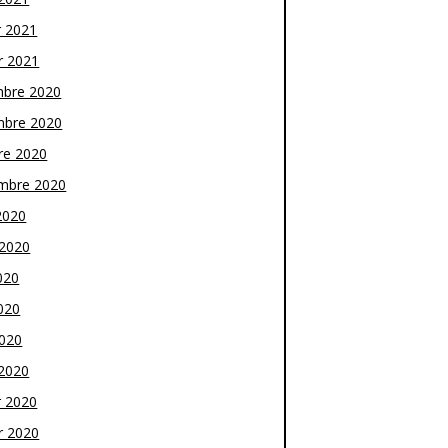
r 2021
r 2021
bre 2020
bre 2020
re 2020
mbre 2020
2020
t 2020
020
020
2020
2020
r 2020
r 2020