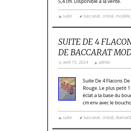
5,4 cm. Disponible à la vente.
suite
baccarat
,
cristal
,
modèle
SUITE DE 4 FLACO
DE BACCARAT MO
avril 15, 2024
admin
Suite De 4 Flacons De
Rouge. Le plus petit 1
éclat a la base du bou
cm env avec le bouchon
suite
baccarat
,
cristal
,
diaman