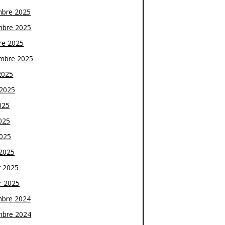
bre 2025
bre 2025
re 2025
mbre 2025
2025
t 2025
025
025
2025
2025
r 2025
r 2025
bre 2024
bre 2024