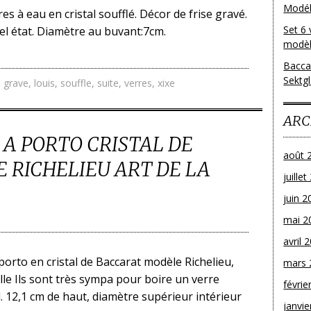
Modéle
es à eau en cristal soufflé. Décor de frise gravé.
Set 6 
el état. Diamètre au buvant:7cm.
modèl
Bacca
Sektg
,
grave
,
louis
,
souffle
,
suite
,
verres
,
xixe
ARC
 A PORTO CRISTAL DE
août 
 RICHELIEU ART DE LA
juille
juin 2
mai 2
avril 
 porto en cristal de Baccarat modèle Richelieu,
mars 
ille Ils sont très sympa pour boire un verre
févrie
l. 12,1 cm de haut, diamètre supérieur intérieur
janvie