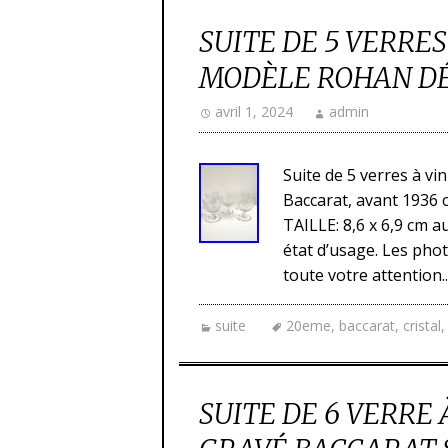
SUITE DE 5 VERRE
MODÈLE ROHAN DÉ
avril 1, 2024
admin
Suite de 5 verres à vin 
Baccarat, avant 1936 
TAILLE: 8,6 x 6,9 cm a
état d’usage. Les phot
toute votre attention..
suite
20eme
,
baccarat
,
cristal
SUITE DE 6 VERRE 