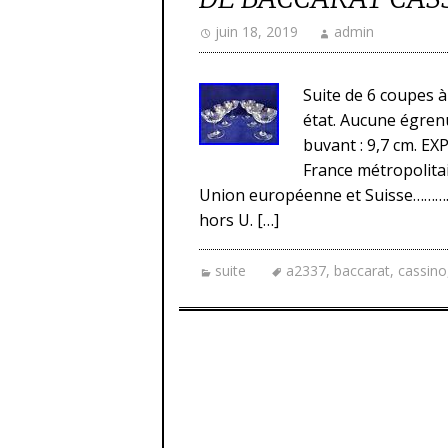
juin 18, 2019
admin
Suite de 6 coupes à
état. Aucune égrenu
buvant : 9,7 cm. EX
France métropolitain
Union européenne et Suisse………
hors U. […]
suite
a2337
,
baccarat
,
cassino