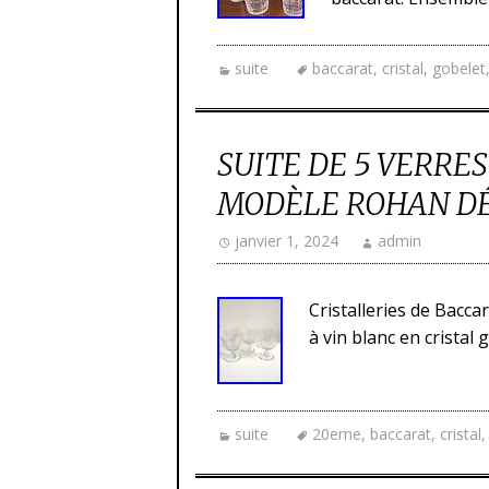
suite
baccarat
,
cristal
,
gobelet
SUITE DE 5 VERRE
MODÈLE ROHAN DÉ
janvier 1, 2024
admin
Cristalleries de Bacca
à vin blanc en cristal 
suite
20eme
,
baccarat
,
cristal