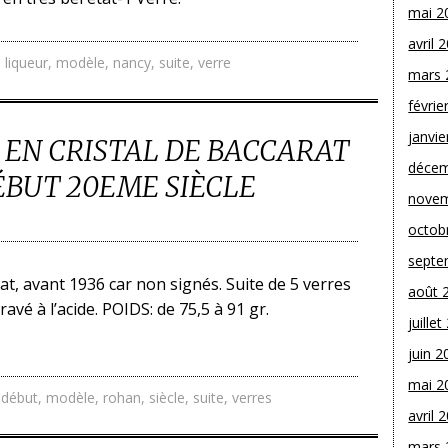
mai 2
avril 
,
liqueur
,
modèle
,
nancy
,
suite
,
verre
mars 
févrie
janvie
S EN CRISTAL DE BACCARAT
décem
BUT 20EME SIÈCLE
novem
octob
septe
rat, avant 1936 car non signés. Suite de 5 verres
août 
gravé à l’acide. POIDS: de 75,5 à 91 gr.
juille
juin 2
mai 2
,
début
,
modèle
,
rohan
,
siècle
,
suite
,
verres
avril 
mars 