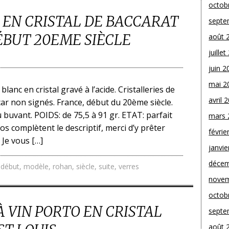
octob
S EN CRISTAL DE BACCARAT
septe
BUT 20EME SIÈCLE
août 
juille
juin 2
mai 2
blanc en cristal gravé à l’acide. Cristalleries de
avril 
car non signés. France, début du 20ème siècle.
u buvant. POIDS: de 75,5 à 91 gr. ETAT: parfait
mars 
os complètent le descriptif, merci d’y prêter
févrie
 Je vous […]
janvie
décem
,
début
,
modèle
,
rohan
,
siècle
,
suite
,
verres
novem
octob
À VIN PORTO EN CRISTAL
septe
août 