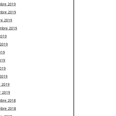
bre 2019
bre 2019
re 2019
mbre 2019
2019
t 2019
019
019
2019
2019
r 2019
r 2019
bre 2018
bre 2018