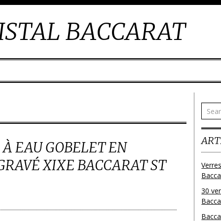
ISTAL BACCARAT
ART
S À EAU GOBELET EN
GRAVÉ XIXE BACCARAT ST
Verres
Bacca
30 ver
Baccar
Bacca