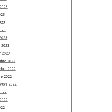
t 2023
023
023
2023
2023
r 2023
r 2023
bre 2022
bre 2022
re 2022
mbre 2022
2022
t 2022
022