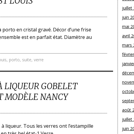
ST LOUIS
juille
juin 2
mai 2
à porto en cristal gravé. Décor d’une frise
avril 
ensemble est en parfait état. Diamètre au
mars 
févrie
ouis
,
porto
,
suite
,
verre
janvie
décem
novem
 À LIQUEUR GOBELET
octob
T MODÈLE NANCY
septe
août 
juille
 à liqueur. Tous les verres ont l’estampille
juin 2
en très bel état-1 Verre.