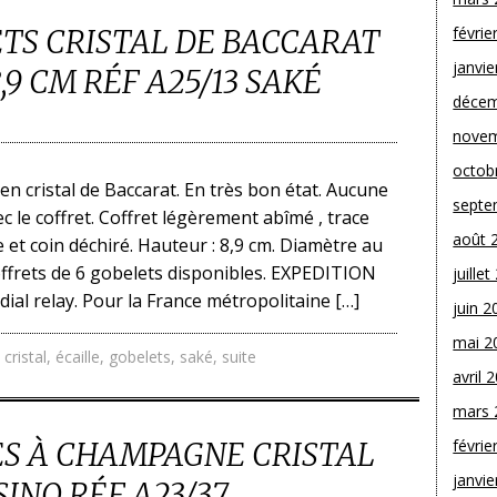
ETS CRISTAL DE BACCARAT
févrie
janvie
9 CM RÉF A25/13 SAKÉ
décem
novem
octob
en cristal de Baccarat. En très bon état. Aucune
septe
c le coffret. Coffret légèrement abîmé , trace
août 
 et coin déchiré. Hauteur : 8,9 cm. Diamètre au
coffrets de 6 gobelets disponibles. EXPEDITION
juille
dial relay. Pour la France métropolitaine […]
juin 2
mai 2
,
cristal
,
écaille
,
gobelets
,
saké
,
suite
avril 
mars 
PES À CHAMPAGNE CRISTAL
févrie
janvie
INO RÉF A23/37