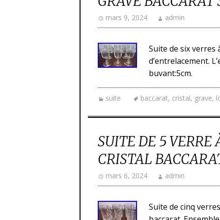
GRAVÉ BACCARAT 
mars 9, 2024
admin
Suite de six verres 
d’entrelacement. L’
buvant:5cm.
suite
baccarat
,
cristal
,
grave
,
l
SUITE DE 5 VERRE
CRISTAL BACCARA
mars 6, 2024
admin
Suite de cinq verres
baccarat. Ensemble 