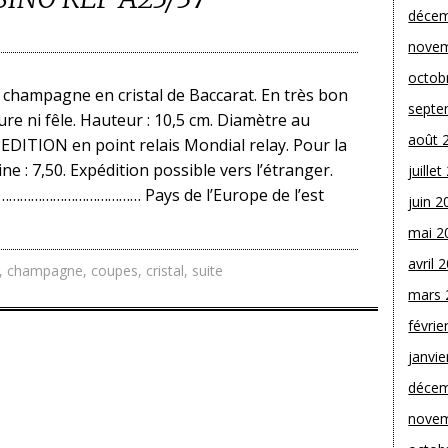
décem
novem
octob
 champagne en cristal de Baccarat. En très bon
septe
re ni fêle. Hauteur : 10,5 cm. Diamètre au
août 
PEDITION en point relais Mondial relay. Pour la
e : 7,50. Expédition possible vers l’étranger.
juille
………………………………… Pays de l’Europe de l’est
juin 2
mai 2
avril 
,
champagne
,
coupes
,
cristal
,
suite
mars 
févrie
janvie
décem
novem