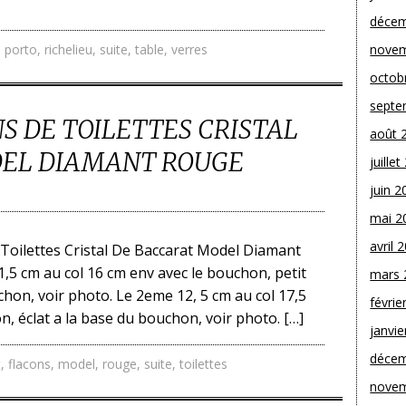
décem
,
porto
,
richelieu
,
suite
,
table
,
verres
novem
octob
septe
NS DE TOILETTES CRISTAL
août 
DEL DIAMANT ROUGE
juille
juin 2
mai 2
avril 
 Toilettes Cristal De Baccarat Model Diamant
1,5 cm au col 16 cm env avec le bouchon, petit
mars 
chon, voir photo. Le 2eme 12, 5 cm au col 17,5
févrie
, éclat a la base du bouchon, voir photo. […]
janvie
décem
t
,
flacons
,
model
,
rouge
,
suite
,
toilettes
novem