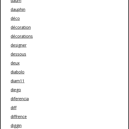
daum
dauphin
déco
décoration
décorations
designer
dessous
deux
diabolo
diam11
diego
diferencia
diff
diffrence
diggin