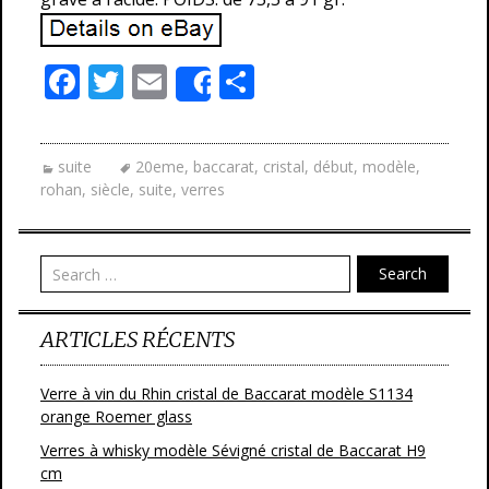
F
T
E
P
Share
ac
w
m
ar
e
itt
ai
ta
suite
20eme
,
baccarat
,
cristal
,
début
,
modèle
,
b
er
l
g
rohan
,
siècle
,
suite
,
verres
o
er
o
Search
k
ARTICLES RÉCENTS
Verre à vin du Rhin cristal de Baccarat modèle S1134
orange Roemer glass
Verres à whisky modèle Sévigné cristal de Baccarat H9
cm