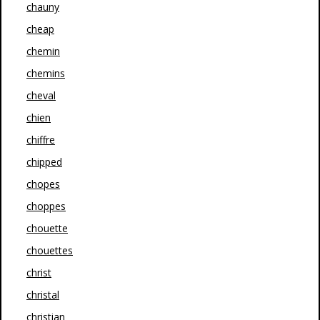
chauny
cheap
chemin
chemins
cheval
chien
chiffre
chipped
chopes
choppes
chouette
chouettes
christ
christal
christian