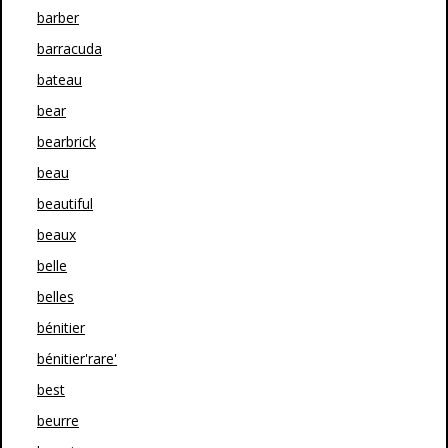
barber
barracuda
bateau
bear
bearbrick
beau
beautiful
beaux
belle
belles
bénitier
bénitier'rare'
best
beurre