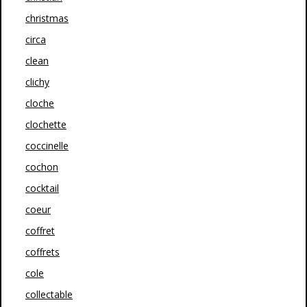
christmas
circa
clean
clichy
cloche
clochette
coccinelle
cochon
cocktail
coeur
coffret
coffrets
cole
collectable