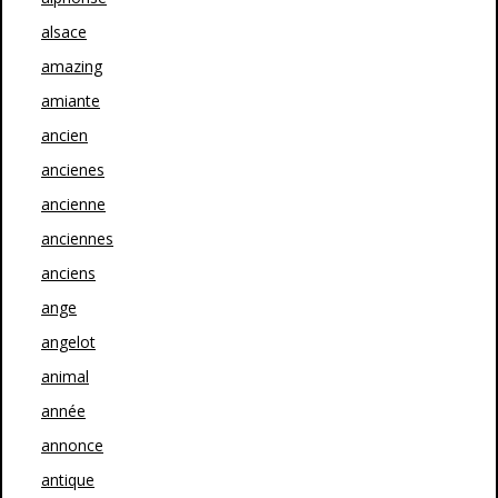
alsace
amazing
amiante
ancien
ancienes
ancienne
anciennes
anciens
ange
angelot
animal
année
annonce
antique