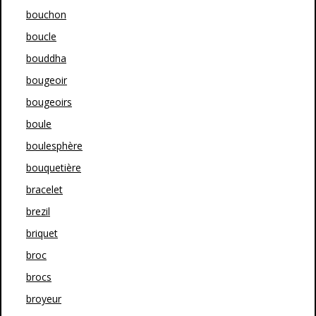
bouchon
boucle
bouddha
bougeoir
bougeoirs
boule
boulesphère
bouquetière
bracelet
brezil
briquet
broc
brocs
broyeur