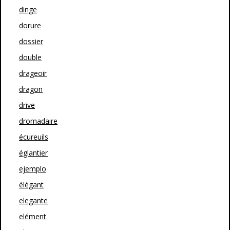
dinge
dorure
dossier
double
drageoir
dragon
drive
dromadaire
écureuils
églantier
ejemplo
élégant
elegante
elément