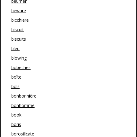
beurrier
beware
bicchiere
biscuit
biscuits
bleu
blowing
bobeches
boîte
bols
bonbonnière
bonhomme
book
boris
borosilicate