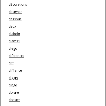
décorations
designer
dessous
deux
diabolo
diam11
diego
diferencia
diff
diffrence
diggin
dinge
dorure
dossier