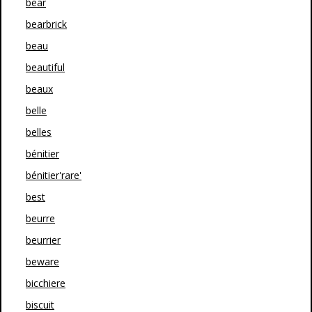
bear
bearbrick
beau
beautiful
beaux
belle
belles
bénitier
bénitier'rare'
best
beurre
beurrier
beware
bicchiere
biscuit