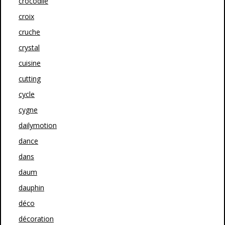
crocodile
croix
cruche
crystal
cuisine
cutting
cycle
cygne
dailymotion
dance
dans
daum
dauphin
déco
décoration