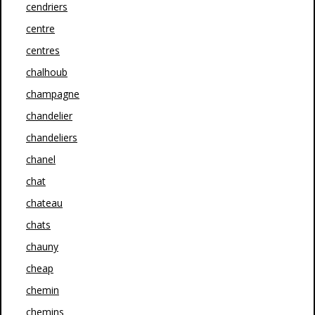
cendriers
centre
centres
chalhoub
champagne
chandelier
chandeliers
chanel
chat
chateau
chats
chauny
cheap
chemin
chemins