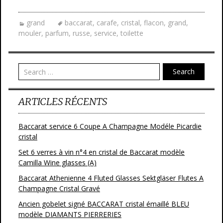
e
itt
ai
ta
grand
baccarat
,
carafe
,
cristal
,
flacon
,
grand
,
b
er
l
g
mouler
,
parfum
,
russe
,
service
,
toilette
o
er
o
Search
k
ARTICLES RÉCENTS
Baccarat service 6 Coupe A Champagne Modéle Picardie
cristal
Set 6 verres à vin n°4 en cristal de Baccarat modèle
Camilla Wine glasses (A)
Baccarat Athenienne 4 Fluted Glasses Sektgläser Flutes A
Champagne Cristal Gravé
Ancien gobelet signé BACCARAT cristal émaillé BLEU
modèle DIAMANTS PIERRERIES