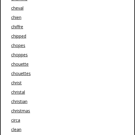
cheval
chien
chiffre
chipped
chopes
choppes
chouette
chouettes
christ
christal
christian
christmas
circa
clean