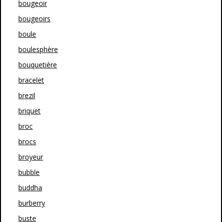
bougeoir
bougeoirs
boule
boulesphère
bouquetière
bracelet
brezil
briquet
broc
brocs
broyeur
bubble
buddha
burberry
buste