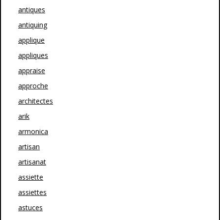
antiques
antiquing
applique
appliques
appraise
approche
architectes
arik
armonica
artisan
artisanat
assiette
assiettes
astuces