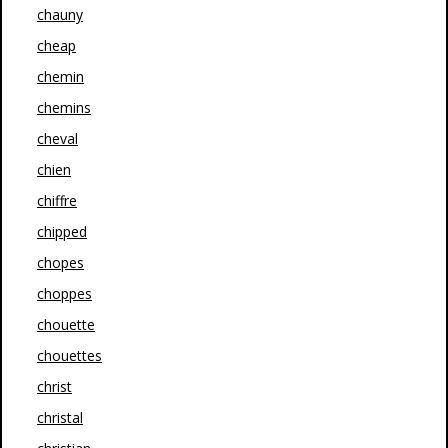
chauny
cheap
chemin
chemins
cheval
chien
chiffre
chipped
chopes
choppes
chouette
chouettes
christ
christal