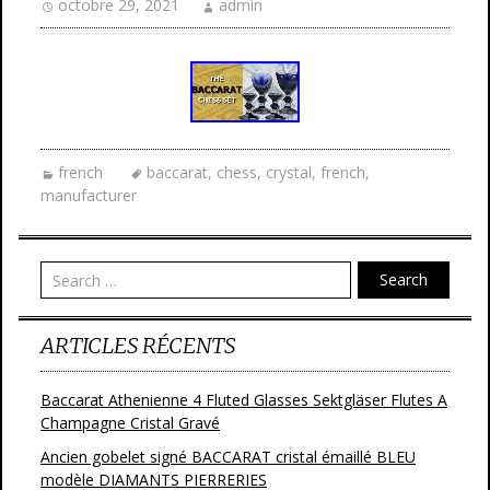
octobre 29, 2021
admin
french
baccarat
,
chess
,
crystal
,
french
,
manufacturer
Search
ARTICLES RÉCENTS
Baccarat Athenienne 4 Fluted Glasses Sektgläser Flutes A
Champagne Cristal Gravé
Ancien gobelet signé BACCARAT cristal émaillé BLEU
modèle DIAMANTS PIERRERIES