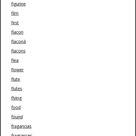
figurine
film
first
flacon
flaconà
flacons
flea
flower
flute
flutes
flying
food
found
fragancias
fragrances