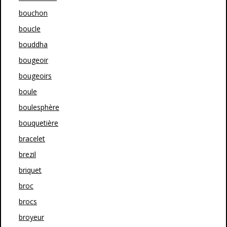
bouchon
boucle
bouddha
bougeoir
bougeoirs
boule
boulesphère
bouquetière
bracelet
brezil
briquet
broc
brocs
broyeur