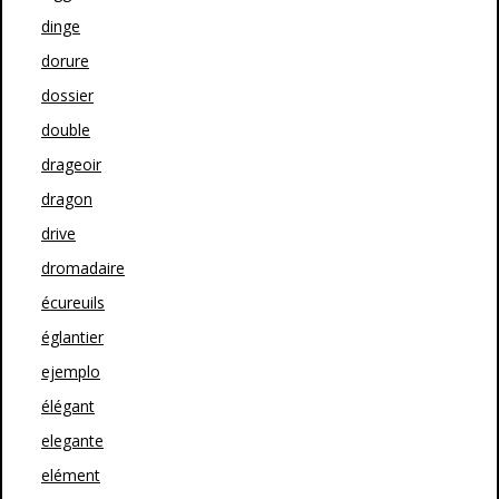
dinge
dorure
dossier
double
drageoir
dragon
drive
dromadaire
écureuils
églantier
ejemplo
élégant
elegante
elément