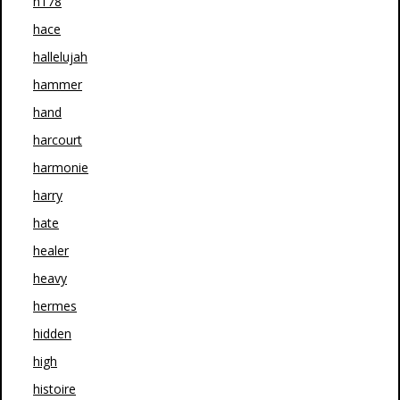
h178
hace
hallelujah
hammer
hand
harcourt
harmonie
harry
hate
healer
heavy
hermes
hidden
high
histoire