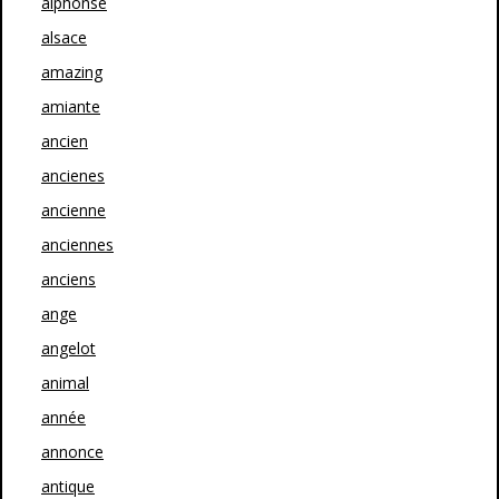
alphonse
alsace
amazing
amiante
ancien
ancienes
ancienne
anciennes
anciens
ange
angelot
animal
année
annonce
antique