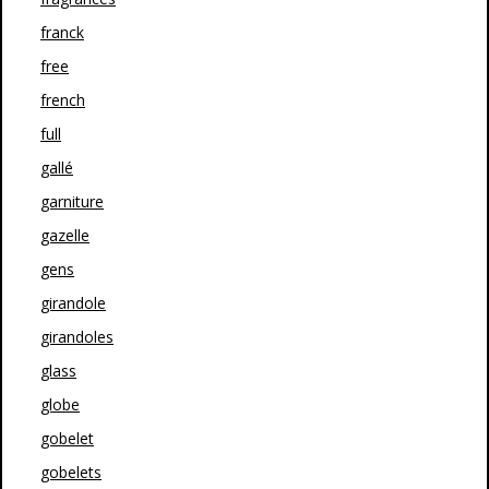
franck
free
french
full
gallé
garniture
gazelle
gens
girandole
girandoles
glass
globe
gobelet
gobelets