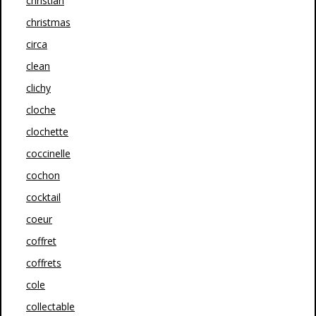
christian
christmas
circa
clean
clichy
cloche
clochette
coccinelle
cochon
cocktail
coeur
coffret
coffrets
cole
collectable