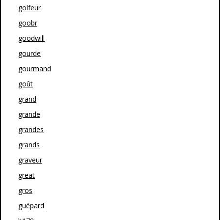
golfeur
goobr
goodwill
gourde
gourmand
goût
grand
grande
grandes
grands
graveur
great
gros
guépard