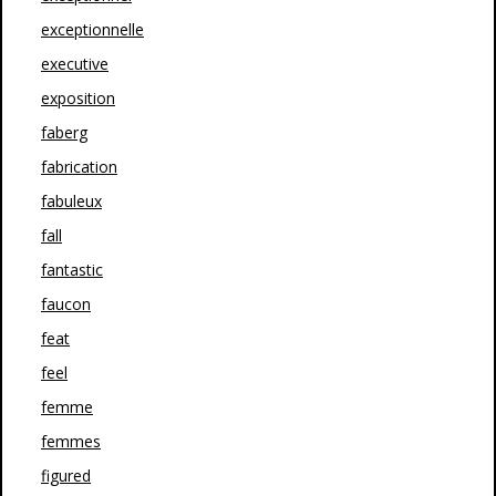
exceptionnelle
executive
exposition
faberg
fabrication
fabuleux
fall
fantastic
faucon
feat
feel
femme
femmes
figured