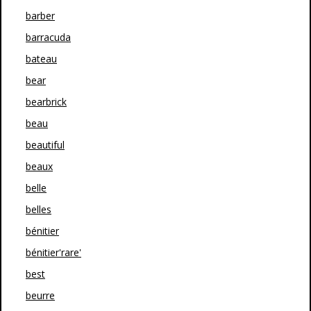
barber
barracuda
bateau
bear
bearbrick
beau
beautiful
beaux
belle
belles
bénitier
bénitier'rare'
best
beurre