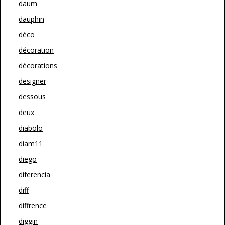
daum
dauphin
déco
décoration
décorations
designer
dessous
deux
diabolo
diam11
diego
diferencia
diff
diffrence
diggin