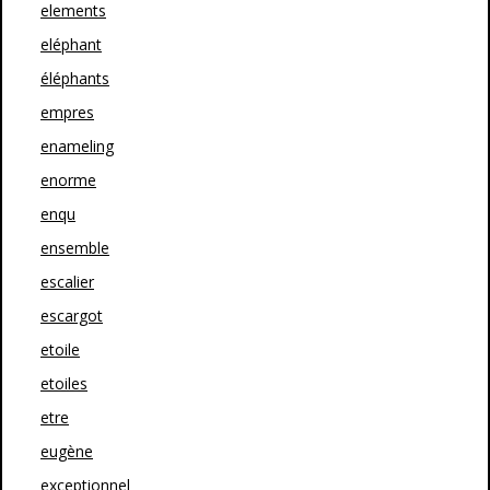
elements
eléphant
éléphants
empres
enameling
enorme
enqu
ensemble
escalier
escargot
etoile
etoiles
etre
eugène
exceptionnel