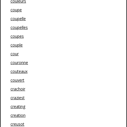
couleurs
coupe
coupelle
coupelles
coupes
couple
cour
couronne
couteaux
couvert
crachoir
craziest
creating
creation
creusot