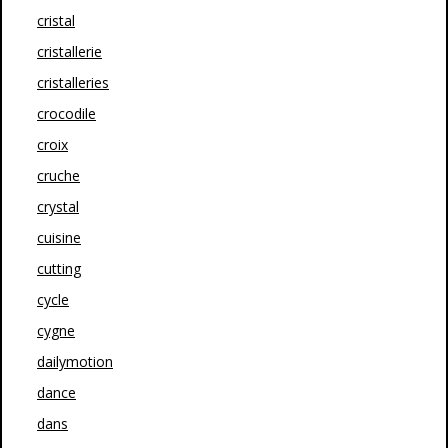
cristal
cristallerie
cristalleries
crocodile
croix
cruche
crystal
cuisine
cutting
cycle
cygne
dailymotion
dance
dans