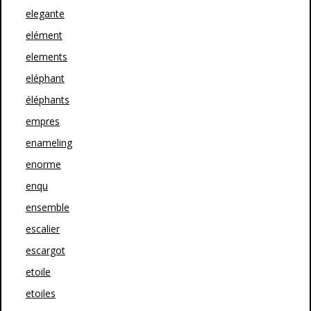
elegante
elément
elements
eléphant
éléphants
empres
enameling
enorme
enqu
ensemble
escalier
escargot
etoile
etoiles