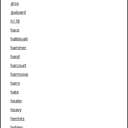
gros
guépard
h178
hace
hallelujah
hammer
hand
harcourt
harmonie
harry
hate
healer
heavy
hermes
hidden