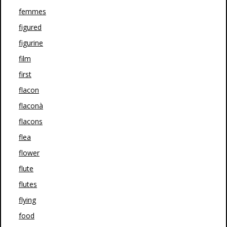
femmes
figured
figurine
film
first
flacon
flaconà
flacons
flea
flower
flute
flutes
flying
food