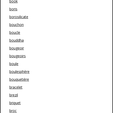
book
boris
borosilicate
bouchon
boucle
bouddha
bougeoir
bougeoirs
boule
boulesphère
bouquetière
bracelet
brezil
briquet
broc