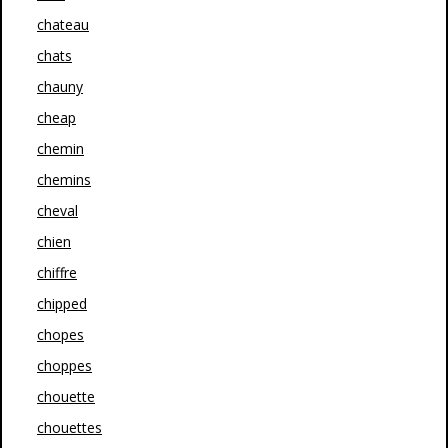
chateau
chats
chauny
cheap
chemin
chemins
cheval
chien
chiffre
chipped
chopes
choppes
chouette
chouettes