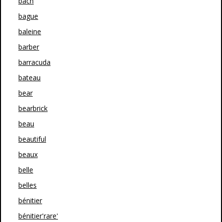
bach
bague
baleine
barber
barracuda
bateau
bear
bearbrick
beau
beautiful
beaux
belle
belles
bénitier
bénitier'rare'