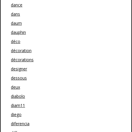
dance
dans
daum
dauphin
déco
décoration
décorations
designer
dessous
deux
diabolo
diam11
diego
diferencia