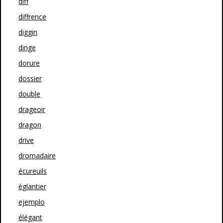
diff
diffrence
diggin
dinge
dorure
dossier
double
drageoir
dragon
drive
dromadaire
écureuils
églantier
ejemplo
élégant