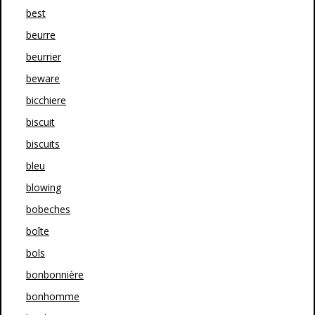
best
beurre
beurrier
beware
bicchiere
biscuit
biscuits
bleu
blowing
bobeches
boîte
bols
bonbonnière
bonhomme