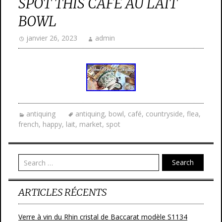
SPOT THIS CAFE AU LAIT
BOWL
janvier 26, 2023
admin
antiquing
antiquing
,
bowl
,
café
,
countryside
,
flea
,
french
,
happy
,
lait
,
market
,
spot
Search
ARTICLES RÉCENTS
Verre à vin du Rhin cristal de Baccarat modèle S1134