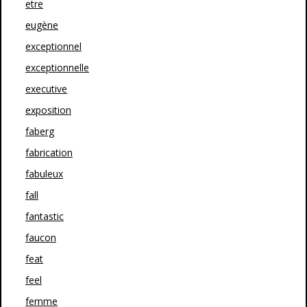
etre
eugène
exceptionnel
exceptionnelle
executive
exposition
faberg
fabrication
fabuleux
fall
fantastic
faucon
feat
feel
femme