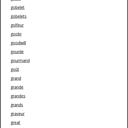
gobelet
gobelets
golfeur
goobr
goodwill
gourde
gourmand
goût
grand
grande
grandes
grands
graveur
great