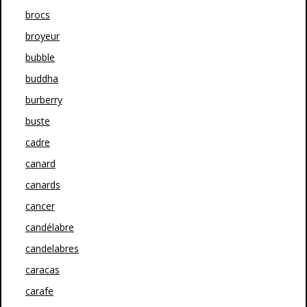
brocs
broyeur
bubble
buddha
burberry
buste
cadre
canard
canards
cancer
candélabre
candelabres
caracas
carafe