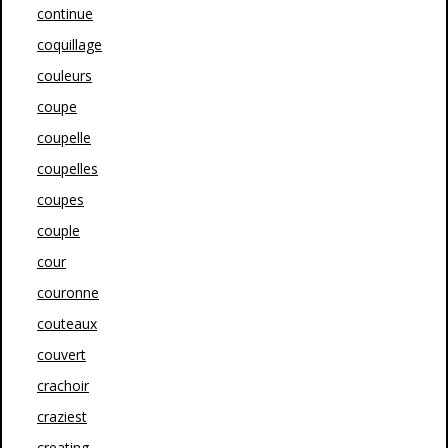
continue
coquillage
couleurs
coupe
coupelle
coupelles
coupes
couple
cour
couronne
couteaux
couvert
crachoir
craziest
creating