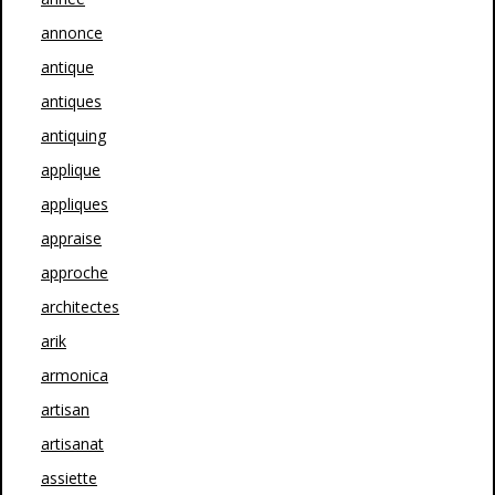
annonce
antique
antiques
antiquing
applique
appliques
appraise
approche
architectes
arik
armonica
artisan
artisanat
assiette