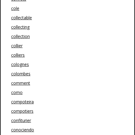
cole
collectable
collecting
collection
collier
colliers
colognes
colombes
comment
como
compoteira
compotiers
confiturier
conociendo