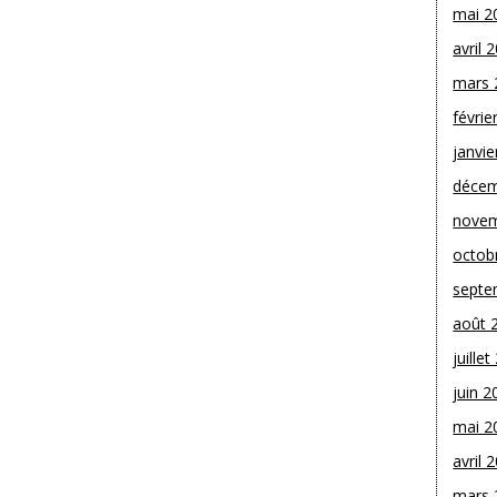
mai 2
avril 
mars 
févrie
janvie
décem
novem
octob
septe
août 
juille
juin 2
mai 2
avril 
mars 