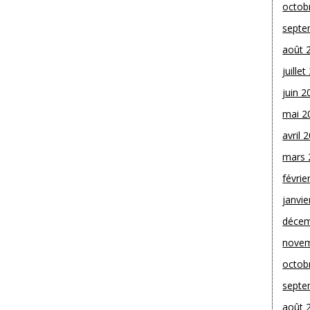
octob
septe
août 
juille
juin 2
mai 2
avril 
mars 
févrie
janvie
décem
novem
octob
septe
août 