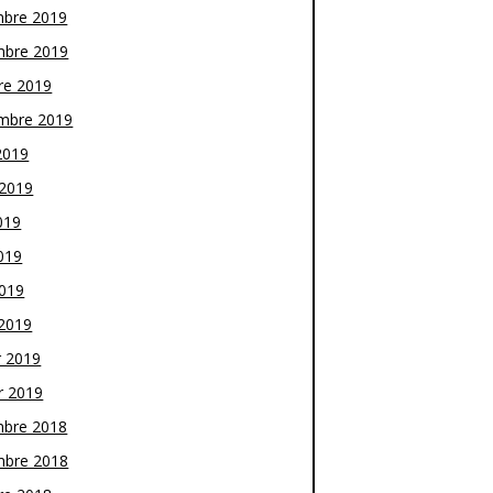
bre 2019
bre 2019
re 2019
mbre 2019
2019
t 2019
019
019
2019
2019
r 2019
r 2019
bre 2018
bre 2018