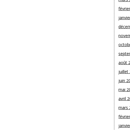
févrie
janvie
décem
novem
octob
septe
août 
juille
juin 2
mai 2
avril 
mars 
févrie
janvie