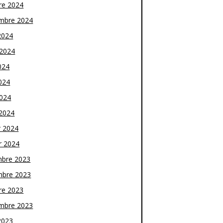
re 2024
mbre 2024
2024
t 2024
024
024
2024
2024
r 2024
r 2024
bre 2023
bre 2023
re 2023
mbre 2023
2023