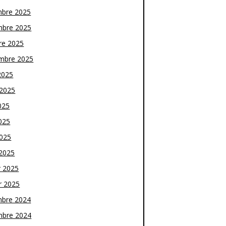
bre 2025
bre 2025
re 2025
mbre 2025
2025
t 2025
025
025
2025
2025
r 2025
r 2025
bre 2024
bre 2024