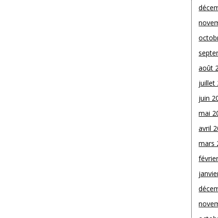
décem
novem
octob
septe
août 
juille
juin 2
mai 2
avril 
mars 
févrie
janvie
décem
novem