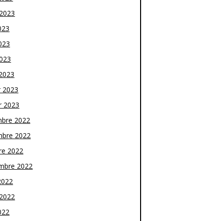
t 2023
023
023
2023
2023
r 2023
r 2023
bre 2022
bre 2022
re 2022
mbre 2022
2022
t 2022
022