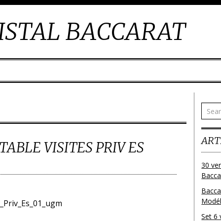
ISTAL BACCARAT
ART
ABLE VISITES PRIV ES
30 ver
Baccar
Bacca
Modéle
Set 6 