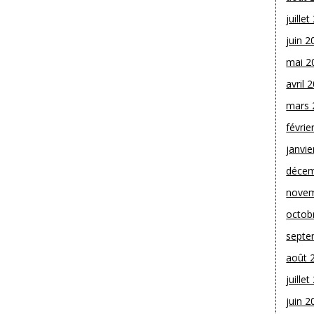
juille
juin 2
mai 2
avril 
mars 
févrie
janvie
décem
novem
octob
septe
août 
juille
juin 2