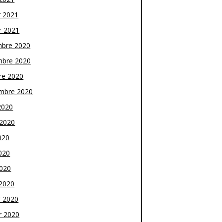
r 2021
r 2021
bre 2020
bre 2020
re 2020
mbre 2020
2020
t 2020
020
020
2020
2020
r 2020
r 2020