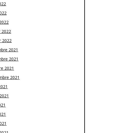
022
2022
2022
r 2022
r 2022
bre 2021
bre 2021
re 2021
mbre 2021
2021
t 2021
021
021
2021
2021