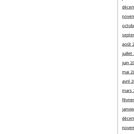
décem
novem
octob
septe
août 
juille
juin 2
mai 2
avril 
mars 
févrie
janvie
décem
novem