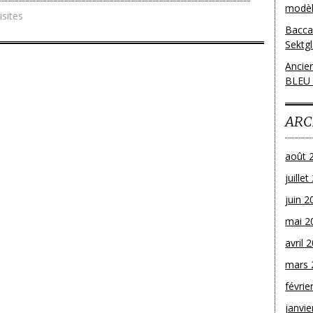
modèl
isites
Bacca
Sektg
Ancie
BLEU
ARC
août 
juille
juin 2
mai 2
avril 
mars 
févrie
janvie