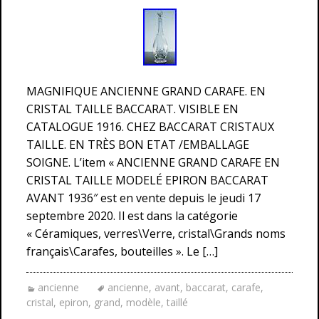
MAGNIFIQUE ANCIENNE GRAND CARAFE. EN
CRISTAL TAILLE BACCARAT. VISIBLE EN
CATALOGUE 1916. CHEZ BACCARAT CRISTAUX
TAILLE. EN TRÈS BON ETAT /EMBALLAGE
SOIGNE. L’item « ANCIENNE GRAND CARAFE EN
CRISTAL TAILLE MODELÉ EPIRON BACCARAT
AVANT 1936″ est en vente depuis le jeudi 17
septembre 2020. Il est dans la catégorie
« Céramiques, verres\Verre, cristal\Grands noms
français\Carafes, bouteilles ». Le […]
ancienne
ancienne
,
avant
,
baccarat
,
carafe
,
cristal
,
epiron
,
grand
,
modèle
,
taillé