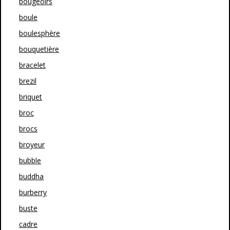
bougeoirs
boule
boulesphère
bouquetière
bracelet
brezil
briquet
broc
brocs
broyeur
bubble
buddha
burberry
buste
cadre