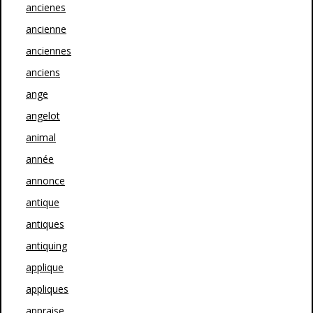
ancienes
ancienne
anciennes
anciens
ange
angelot
animal
année
annonce
antique
antiques
antiquing
applique
appliques
appraise