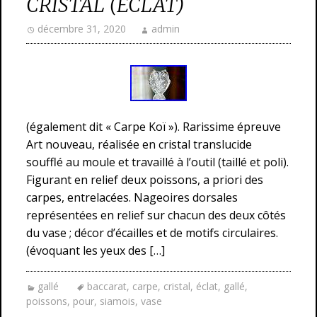
CRISTAL (ÉCLAT)
décembre 31, 2020
admin
(également dit « Carpe Koï »). Rarissime épreuve
Art nouveau, réalisée en cristal translucide
soufflé au moule et travaillé à l’outil (taillé et poli).
Figurant en relief deux poissons, a priori des
carpes, entrelacées. Nageoires dorsales
représentées en relief sur chacun des deux côtés
du vase ; décor d’écailles et de motifs circulaires.
(évoquant les yeux des […]
gallé
baccarat
,
carpe
,
cristal
,
éclat
,
gallé
,
poissons
,
pour
,
siamois
,
vase