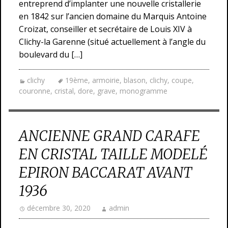
entreprend d’implanter une nouvelle cristallerie
en 1842 sur l’ancien domaine du Marquis Antoine
Croizat, conseiller et secrétaire de Louis XIV à
Clichy-la Garenne (situé actuellement à l’angle du
boulevard du […]
clichy
19ème
,
armoirie
,
blason
,
clichy
,
coupe
,
couronne
,
cristal
,
dore
,
grave
,
monogramme
ANCIENNE GRAND CARAFE
EN CRISTAL TAILLE MODELÉ
EPIRON BACCARAT AVANT
1936
décembre 30, 2020
admin