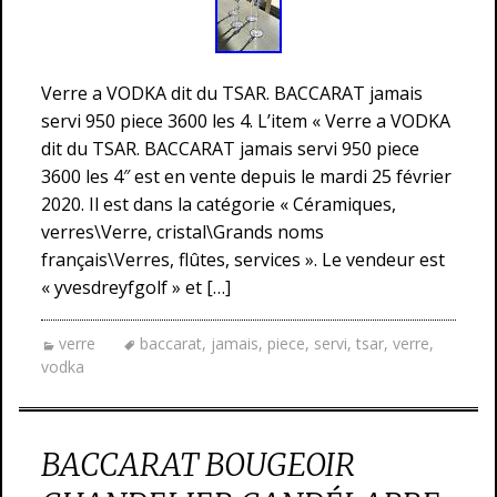
Verre a VODKA dit du TSAR. BACCARAT jamais
servi 950 piece 3600 les 4. L’item « Verre a VODKA
dit du TSAR. BACCARAT jamais servi 950 piece
3600 les 4″ est en vente depuis le mardi 25 février
2020. Il est dans la catégorie « Céramiques,
verres\Verre, cristal\Grands noms
français\Verres, flûtes, services ». Le vendeur est
« yvesdreyfgolf » et […]
verre
baccarat
,
jamais
,
piece
,
servi
,
tsar
,
verre
,
vodka
BACCARAT BOUGEOIR