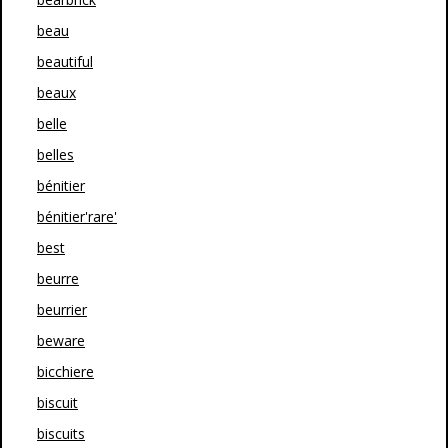
beau
beautiful
beaux
belle
belles
bénitier
bénitier'rare'
best
beurre
beurrier
beware
bicchiere
biscuit
biscuits