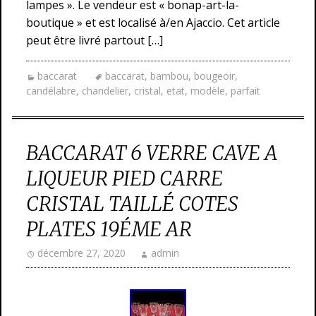
lampes ». Le vendeur est « bonap-art-la-
boutique » et est localisé à/en Ajaccio. Cet article
peut être livré partout […]
baccarat
baccarat
,
bambou
,
bougeoir
,
candélabre
,
chandelier
,
cristal
,
etat
,
modèle
,
parfait
BACCARAT 6 VERRE CAVE A
LIQUEUR PIED CARRE
CRISTAL TAILLÉ COTES
PLATES 19ÉME AR
décembre 27, 2020
admin