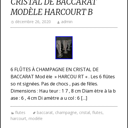
CRISTAL DE BACCARAT
MODÈLE HARCOURT B
décembre 26, 2020
admin
6 FLÛTES À CHAMPAGNE EN CRISTAL DE
BACCARAT Mod èle » HARCOU RT « . Les 6 flûtes
so nt signées. Pas de chocs , pas de fêles.
Dimensions : Hau teur : 1 7 , 8 cm Diam ètre à la b
ase : 6 , 4 cm Di amètre a u col : 6 […]
flutes
baccarat
,
champagne
,
cristal
,
flutes
,
harcourt
,
modèle