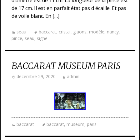
diamètre est de 11 cm. La longueur de la pince est
de 17 cm. Il est en parfait état pas d écaille. Et pas
de voile blanc. En […]
seau
baccarat
,
cristal
,
glaons
,
modèle
,
nancy
,
pince
,
seau
,
signe
BACCARAT MUSEUM PARIS
décembre 29, 2020
admin
baccarat
baccarat
,
museum
,
paris