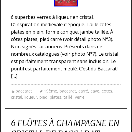
6 superbes verres à liqueur en cristal.
D’inspiration médiévale d’époque. Taille côtes
plates en plein, forme conique, jambe taillée. À
côtes plates, pied carré (voir détail photo N°3).
Non signés car anciens. Présents dans de
nombreux catalogues (voir photo N°7). Le cristal
est parfaitement transparent sans inclusion. Le
pontil est parfaitement meulé. C’est du Baccarat!!
[…]
baccarat
19ème
,
baccarat
,
carré
,
cave
,
cotes
,
cristal
,
liqueur
,
pied
,
plates
,
taillé
,
verre
6 FLÛTES À CHAMPAGNE EN