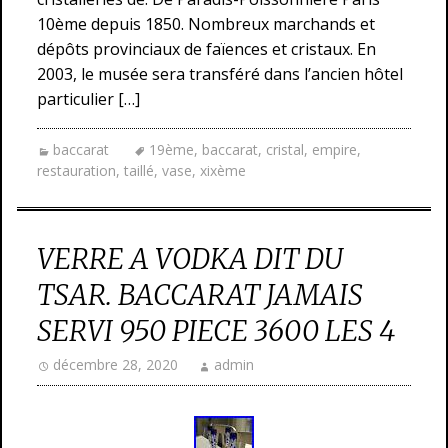
10ème depuis 1850. Nombreux marchands et
dépôts provinciaux de faïences et cristaux. En
2003, le musée sera transféré dans l’ancien hôtel
particulier […]
baccarat
19ème
,
baccarat
,
cristal
,
empire
,
restauration
,
taillé
,
vase
,
xixème
VERRE A VODKA DIT DU
TSAR. BACCARAT JAMAIS
SERVI 950 PIECE 3600 LES 4
décembre 28, 2020
admin