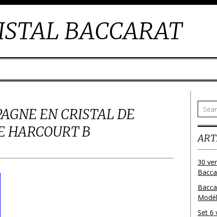
ISTAL BACCARAT
AGNE EN CRISTAL DE
E HARCOURT B
ART
30 ver
Baccar
Bacca
Modéle
Set 6 