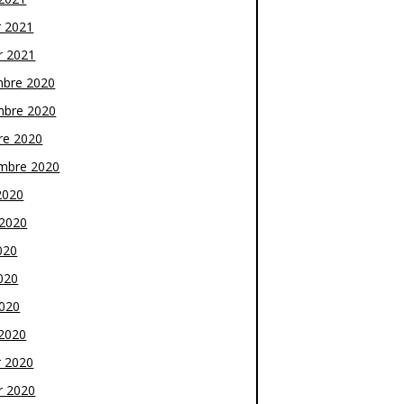
r 2021
r 2021
bre 2020
bre 2020
re 2020
mbre 2020
2020
t 2020
020
020
2020
2020
r 2020
r 2020