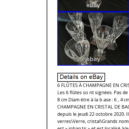
6 FLÛTES À CHAMPAGNE EN CRIS
Les 6 flûtes so nt signées. Pas de 
8 cm Diam ètre à la b ase : 6 , 4 c
CHAMPAGNE EN CRISTAL DE BACC
depuis le jeudi 22 octobre 2020. I
verres\Verre, cristal\Grands noms
est « johan.tic » et est localisé à/