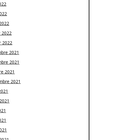
022
2022
2022
r 2022
r 2022
bre 2021
bre 2021
re 2021
mbre 2021
2021
t 2021
021
021
2021
2021