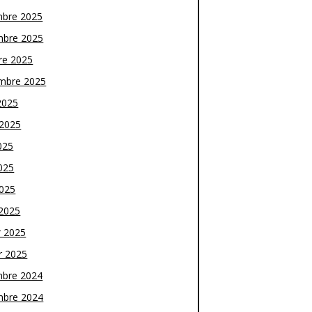
bre 2025
bre 2025
re 2025
mbre 2025
2025
t 2025
025
025
2025
2025
r 2025
r 2025
bre 2024
bre 2024