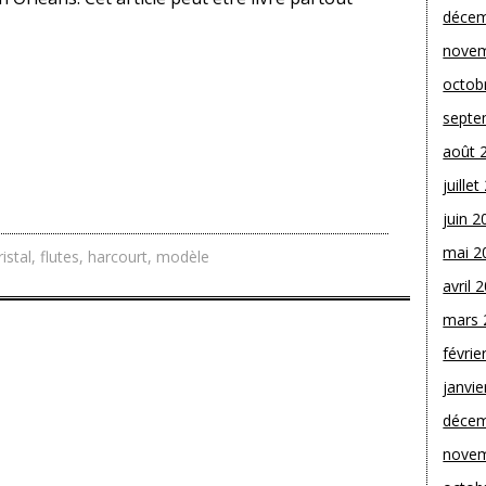
décem
novem
octob
septe
août 
juille
juin 2
mai 2
ristal
,
flutes
,
harcourt
,
modèle
avril 
mars 
févrie
janvie
décem
novem