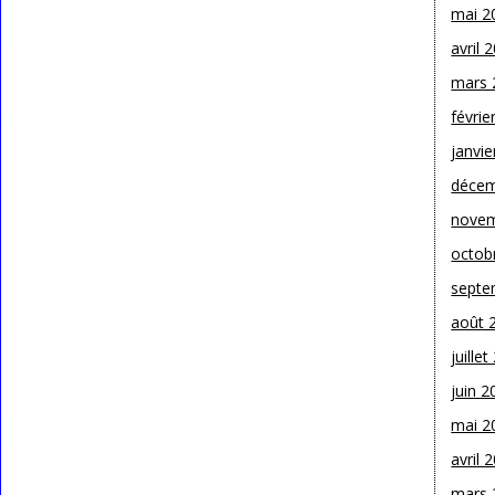
mai 2
avril 
mars 
févrie
janvie
décem
novem
octob
septe
août 
juille
juin 2
mai 2
avril 
mars 