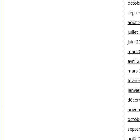
octob
septe
août 
juille
juin 2
mai 2
avril 
mars 
févrie
janvie
décem
novem
octob
septe
août 