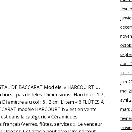
févrie
janvie
décem
novem
octob
septe
août 
juille
juin 2
TAL DE BACCARAT Mod èle » HARCOU RT « .
mai 2
chocs , pas de fêles. Dimensions : Hau teur : 1 7 ,
avril 
m Di amètre a u col : 6 , 2 cm. L’item « 6 FLÛTES À
ARAT modèle HARCOURT b » est en vente
mars 
l est dans la catégorie « Céramiques,
févrie
 français\Verres, flûtes, services ». Le vendeur
janvie
en Orléans. Cet article peut être livré partout