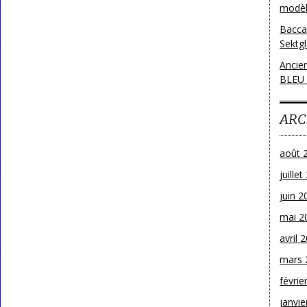
modèl
Bacca
Sektg
Ancie
BLEU
ARC
août 
juille
juin 2
mai 2
avril 
mars 
févrie
janvie