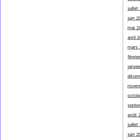
juille
juin 2
mai 2
avril 
mars 
févrie
janvie
décem
novem
octob
septe
août 
juille
juin 2