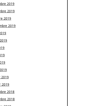
bre 2019
bre 2019
re 2019
mbre 2019
2019
t 2019
019
019
2019
2019
r 2019
r 2019
bre 2018
bre 2018