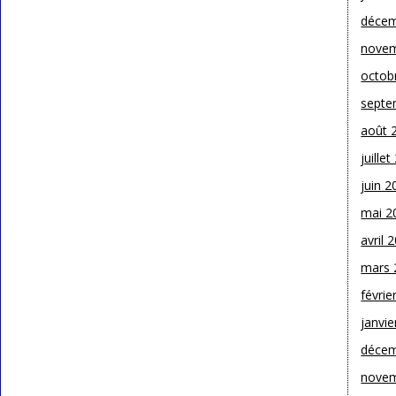
décem
novem
octob
septe
août 
juille
juin 2
mai 2
avril 
mars 
févrie
janvie
décem
novem