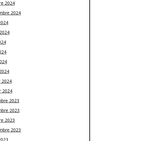
re 2024
mbre 2024
2024
t 2024
024
024
2024
2024
r 2024
r 2024
bre 2023
bre 2023
re 2023
mbre 2023
2023