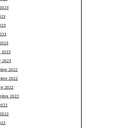
t 2023
023
023
2023
2023
r 2023
r 2023
bre 2022
bre 2022
re 2022
mbre 2022
2022
t 2022
022