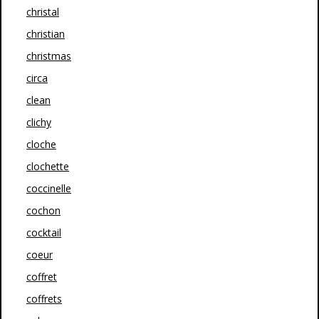
christal
christian
christmas
circa
clean
clichy
cloche
clochette
coccinelle
cochon
cocktail
coeur
coffret
coffrets