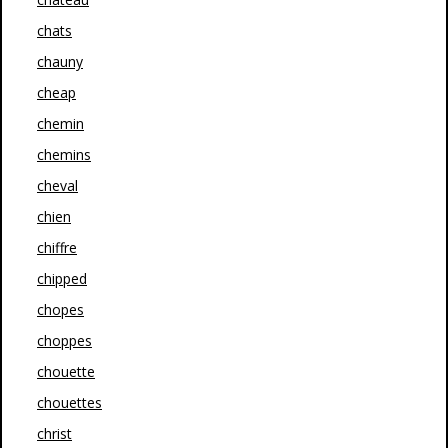
chats
chauny
cheap
chemin
chemins
cheval
chien
chiffre
chipped
chopes
choppes
chouette
chouettes
christ