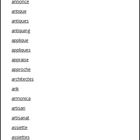
annonce
antique
antiques
antiquing
applique
appliques
appraise
approche
architectes
arik
armonica
artisan
artisanat
assiette
assiettes