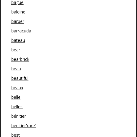
bague
baleine
barber
barracuda
bateau
bear
bearbrick
beau
beautiful
beaux
belle
belles
bénitier
bénitier'rare'
best