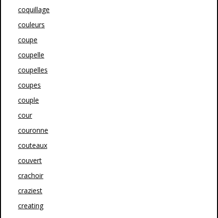
coquillage
couleurs
coupe
coupelle
coupelles
coupes
couple
cour
couronne
couteaux
couvert
crachoir
craziest
creating