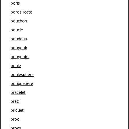
boris
borosilicate
bouchon
boucle
bouddha
bougeoir
bougeoirs
boule
boulesphère
bouquetière
bracelet
brezil
briquet
broc
brocs