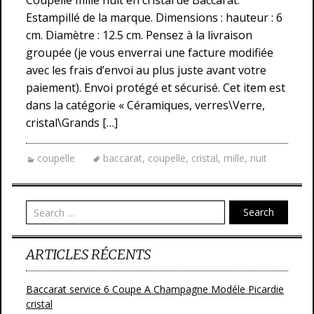
Coupelle mille nuit en cristal de Baccarat.
Estampillé de la marque. Dimensions : hauteur : 6
cm. Diamètre : 12.5 cm. Pensez à la livraison
groupée (je vous enverrai une facture modifiée
avec les frais d’envoi au plus juste avant votre
paiement). Envoi protégé et sécurisé. Cet item est
dans la catégorie « Céramiques, verres\Verre,
cristal\Grands […]
coupelle
baccarat
,
coupelle
,
cristal
,
mille
,
nuit
Search
ARTICLES RÉCENTS
Baccarat service 6 Coupe A Champagne Modéle Picardie
cristal