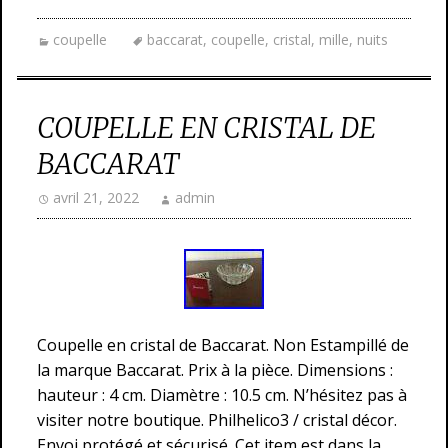
coupelle
baccarat
,
coupelle
,
cristal
,
mille
,
nuits
COUPELLE EN CRISTAL DE
BACCARAT
avril 21, 2022
admin
Coupelle en cristal de Baccarat. Non Estampillé de
la marque Baccarat. Prix à la pièce. Dimensions :
hauteur : 4 cm. Diamètre : 10.5 cm. N’hésitez pas à
visiter notre boutique. Philhelico3 / cristal décor.
Envoi protégé et sécurisé. Cet item est dans la