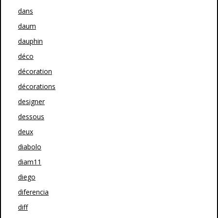
dans
daum
dauphin
déco
décoration
décorations
designer
dessous
deux
diabolo
diam11
diego
diferencia
diff