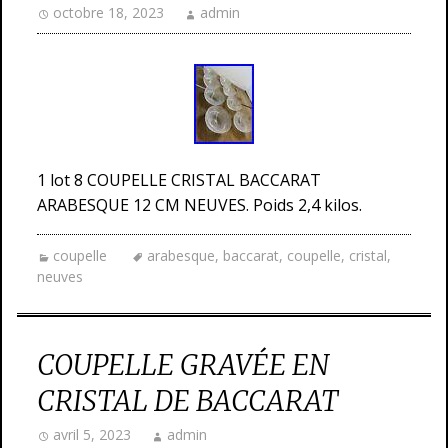
octobre 18, 2023
admin
1 lot 8 COUPELLE CRISTAL BACCARAT
ARABESQUE 12 CM NEUVES. Poids 2,4 kilos.
coupelle
arabesque
,
baccarat
,
coupelle
,
cristal
,
neuves
COUPELLE GRAVÉE EN
CRISTAL DE BACCARAT
avril 5, 2023
admin