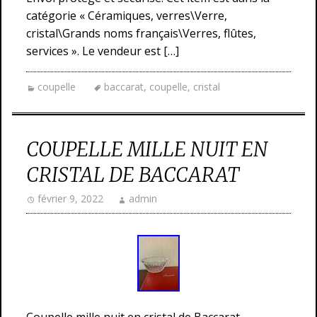
catégorie « Céramiques, verres\Verre,
cristal\Grands noms français\Verres, flûtes,
services ». Le vendeur est […]
coupelle
baccarat
,
coupelle
,
cristal
COUPELLE MILLE NUIT EN
CRISTAL DE BACCARAT
février 9, 2022
admin