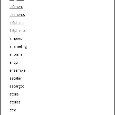
elément
elements
eléphant
éléphants
empres
enameling
enorme
enqu
ensemble
escalier
escargot
etoile
etoiles
etre