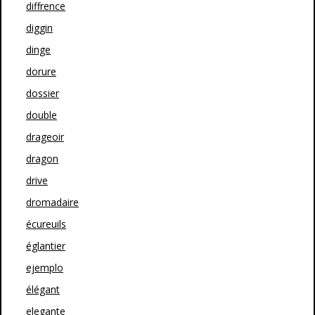
diffrence
diggin
dinge
dorure
dossier
double
drageoir
dragon
drive
dromadaire
écureuils
églantier
ejemplo
élégant
elegante