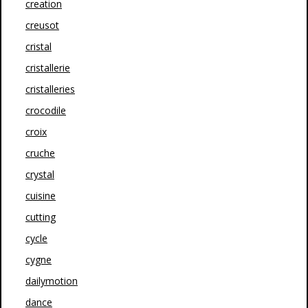
creation
creusot
cristal
cristallerie
cristalleries
crocodile
croix
cruche
crystal
cuisine
cutting
cycle
cygne
dailymotion
dance