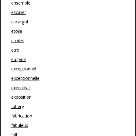
ensemble
escalier
escargot
etoile
etoiles
etre
eugène
exceptionnel
exceptionnelle
executive
exposition
faberg
fabrication
fabuleux
fall