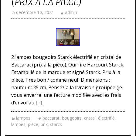
(PRIX À LA PIÈCE)
décembre 10, 2021
admin
2 lampes bougeoirs Starck électrifié en cristal de
Baccarat (prix à la pièce). Our fire Harcourt Starck.
Estampillé de la marque et signé Starck. Prix à la
pièce. Très bon / comme neuf. Dimensions :
hauteur : 35 cm. Pensez à la livraison groupée (je
vous enverrai une facture modifiée avec les frais
d’envoi au […]
lampes
baccarat
,
bougeoirs
,
cristal
,
électrifié
,
lampes
,
piece
,
prix
,
starck