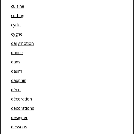
cuisine
cutting
cycle
cygne
dailymotion
dance
dans
daum
dauphin
déco
décoration
décorations
designer
dessous