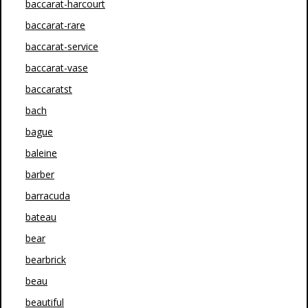
baccarat-harcourt
baccarat-rare
baccarat-service
baccarat-vase
baccaratst
bach
bague
baleine
barber
barracuda
bateau
bear
bearbrick
beau
beautiful