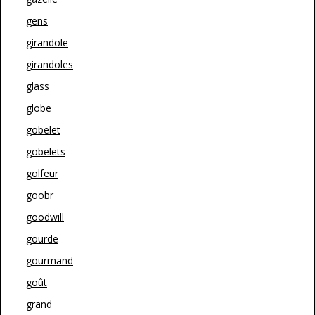
gens
girandole
girandoles
glass
globe
gobelet
gobelets
golfeur
goobr
goodwill
gourde
gourmand
goût
grand