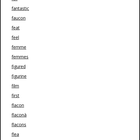
fantastic
faucon
feat
feel
femme
femmes
figured
figurine
film
first
flacon
flaconà
flacons
flea