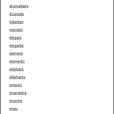
dromadaire
écureuils
églantier
ejemplo
élégant
elegante
elément
elements
eléphant
éléphants
empres
enameling
enorme
enqu