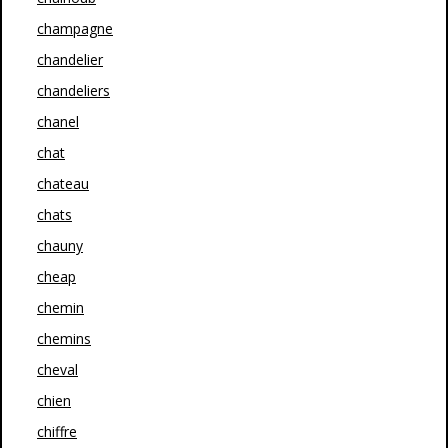
champagne
chandelier
chandeliers
chanel
chat
chateau
chats
chauny
cheap
chemin
chemins
cheval
chien
chiffre