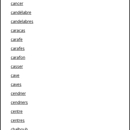
cancer
candélabre
candelabres
caracas
carafe
carafes
carafon
casser
cave
caves
cendrier
cendriers
centre
centres
chalhoub