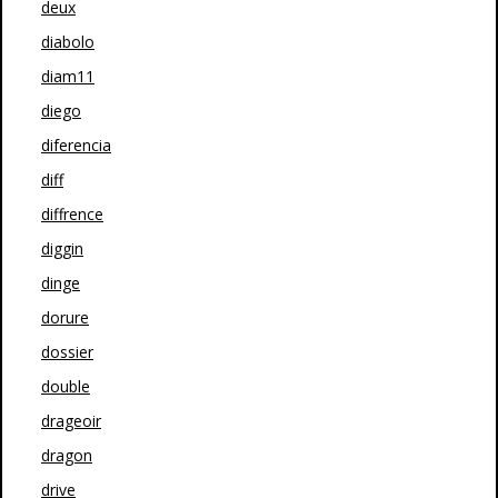
deux
diabolo
diam11
diego
diferencia
diff
diffrence
diggin
dinge
dorure
dossier
double
drageoir
dragon
drive