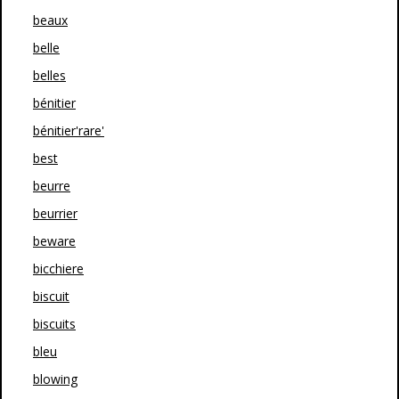
beaux
belle
belles
bénitier
bénitier'rare'
best
beurre
beurrier
beware
bicchiere
biscuit
biscuits
bleu
blowing