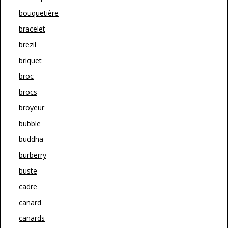
bouquetière
bracelet
brezil
briquet
broc
brocs
broyeur
bubble
buddha
burberry
buste
cadre
canard
canards