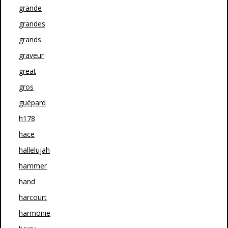
grande
grandes
grands
graveur
great
gros
guépard
h178
hace
hallelujah
hammer
hand
harcourt
harmonie