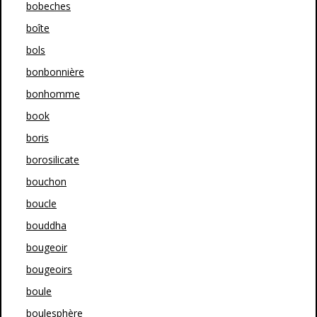
bobeches
boîte
bols
bonbonnière
bonhomme
book
boris
borosilicate
bouchon
boucle
bouddha
bougeoir
bougeoirs
boule
boulesphère