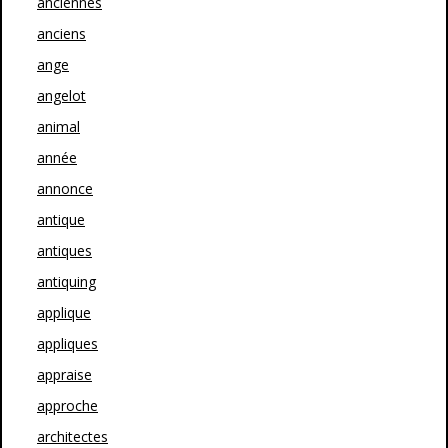
anciennes
anciens
ange
angelot
animal
année
annonce
antique
antiques
antiquing
applique
appliques
appraise
approche
architectes