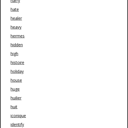
harry
hate
healer
heavy
hermes
hidden
high
histoire
holiday
house
huge
huilier
huit
iconique
identify