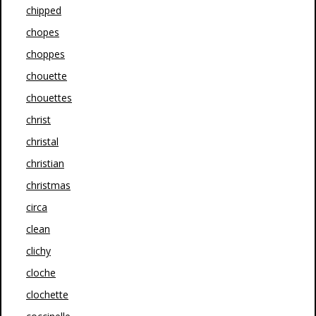
chipped
chopes
choppes
chouette
chouettes
christ
christal
christian
christmas
circa
clean
clichy
cloche
clochette