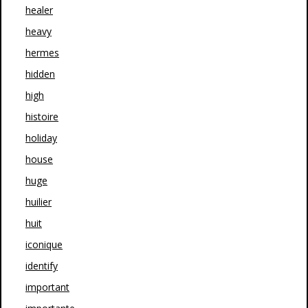
healer
heavy
hermes
hidden
high
histoire
holiday
house
huge
huilier
huit
iconique
identify
important