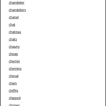
chandelier
chandeliers
chanel
chat
chateau
chats
chauny
cheap
chemin
chemins
cheval
chien
chiffre
chipped
chopes