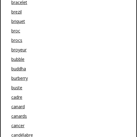
bracelet
brezil
briquet
broc
brocs
broyeur
bubble
buddha
burberry
buste
cadre
canard
canards
cancer
candélabre