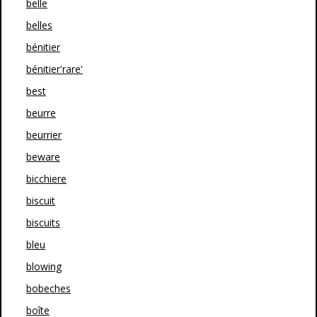
belle
belles
bénitier
bénitier'rare'
best
beurre
beurrier
beware
bicchiere
biscuit
biscuits
bleu
blowing
bobeches
boîte