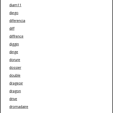
diam11
diego
diferencia
diff
diffrence
diggin
dinge
dorure
dossier
double
drageoir
dragon
drive
dromadaire