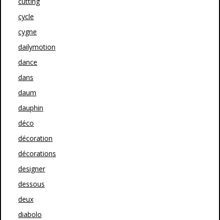
cutting
cycle
cygne
dailymotion
dance
dans
daum
dauphin
déco
décoration
décorations
designer
dessous
deux
diabolo