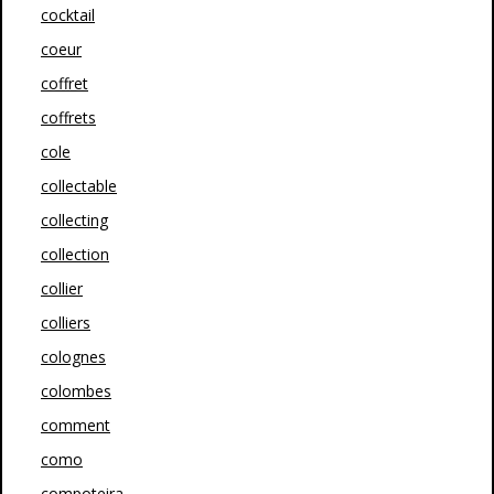
cocktail
coeur
coffret
coffrets
cole
collectable
collecting
collection
collier
colliers
colognes
colombes
comment
como
compoteira