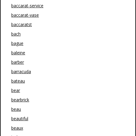
baccarat-service
baccarat-vase
baccaratst
bach
bague
baleine
barber
barracuda
bateau
bear
bearbrick
beau
beautiful
beaux