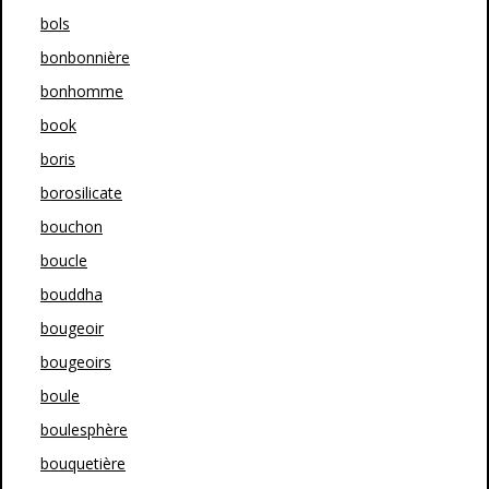
bols
bonbonnière
bonhomme
book
boris
borosilicate
bouchon
boucle
bouddha
bougeoir
bougeoirs
boule
boulesphère
bouquetière