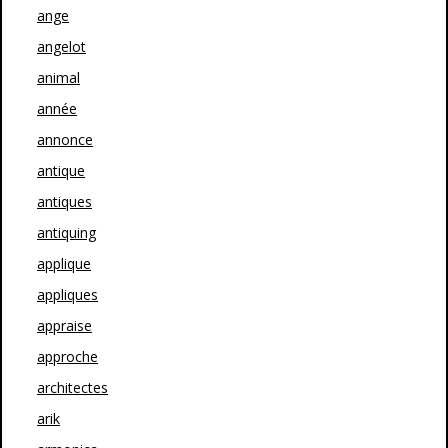
ange
angelot
animal
année
annonce
antique
antiques
antiquing
applique
appliques
appraise
approche
architectes
arik