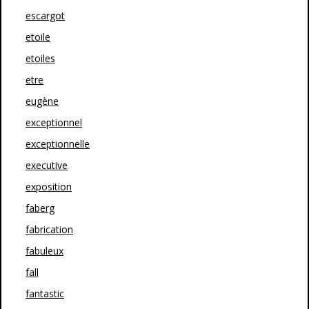
escargot
etoile
etoiles
etre
eugène
exceptionnel
exceptionnelle
executive
exposition
faberg
fabrication
fabuleux
fall
fantastic