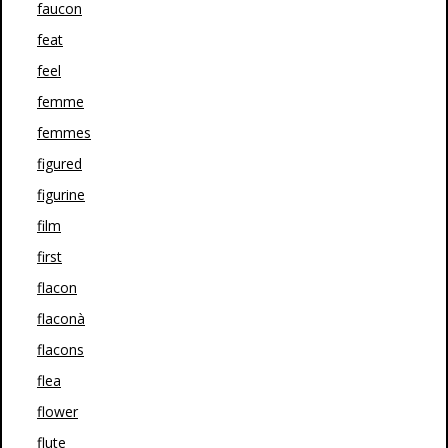
faucon
feat
feel
femme
femmes
figured
figurine
film
first
flacon
flaconà
flacons
flea
flower
flute