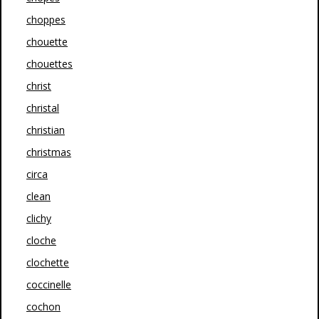
choppes
chouette
chouettes
christ
christal
christian
christmas
circa
clean
clichy
cloche
clochette
coccinelle
cochon