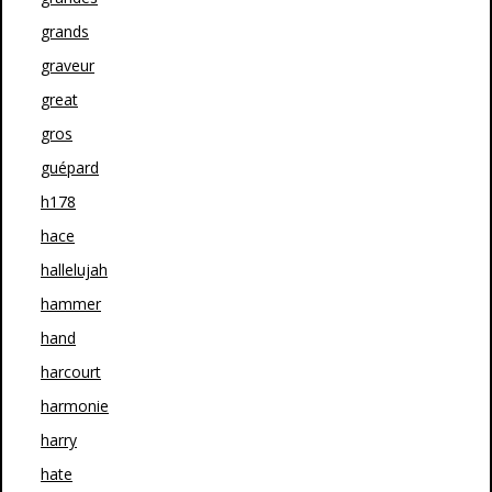
grands
graveur
great
gros
guépard
h178
hace
hallelujah
hammer
hand
harcourt
harmonie
harry
hate