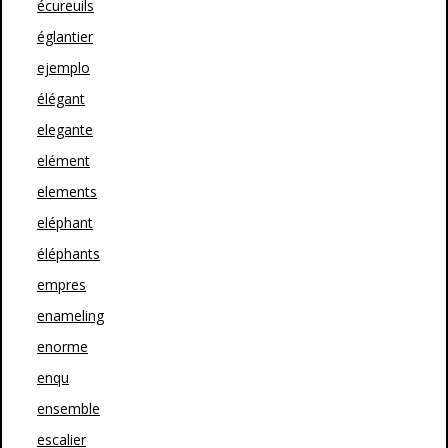
écureuils
églantier
ejemplo
élégant
elegante
elément
elements
eléphant
éléphants
empres
enameling
enorme
enqu
ensemble
escalier