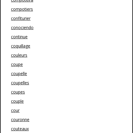
compotiers
confiturier
conociendo
continue
coquillage
couleurs
coupe
coupelle
coupelles
coupes
couple
cour
couronne
couteaux