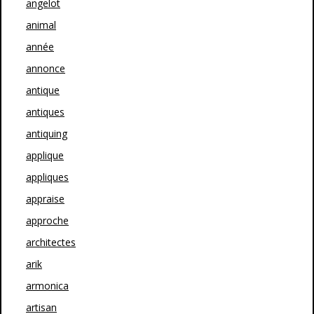
angelot
animal
année
annonce
antique
antiques
antiquing
applique
appliques
appraise
approche
architectes
arik
armonica
artisan