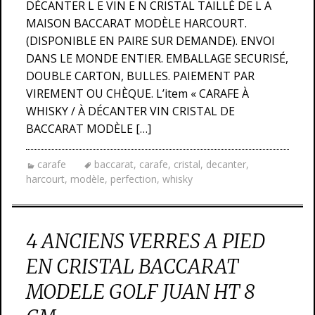
DÉCANTER L E VIN E N CRISTAL TAILLÉ DE L A
MAISON BACCARAT MODÈLE HARCOURT.
(DISPONIBLE EN PAIRE SUR DEMANDE). ENVOI
DANS LE MONDE ENTIER. EMBALLAGE SECURISÉ,
DOUBLE CARTON, BULLES. PAIEMENT PAR
VIREMENT OU CHÈQUE. L’item « CARAFE À
WHISKY / À DÉCANTER VIN CRISTAL DE
BACCARAT MODÈLE […]
carafe
baccarat
,
carafe
,
cristal
,
decanter
,
harcourt
,
modèle
,
perfection
,
whisky
4 ANCIENS VERRES A PIED
EN CRISTAL BACCARAT
MODELE GOLF JUAN HT 8