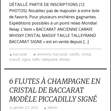
DÉTAILLÉ. PARTIE DE INSCRIPTIONS (12
PHOTOS). Noubliez pas de majouter à votre liste
de favoris. Pour plusieurs enchères gagnantes.
Expéditions possibles à un point relais Mondial
Relay. L’item « BACCARAT ANCIENNE CARAFE
WHISKY CRISTAL MASSIF TAILLE TALLEYRAND
BACCARAT SIGNE » est en vente depuis […]
baccarat
ancienne
,
baccarat
,
carafe
,
cristal
,
massif
,
signe
,
taillé
,
talleyrand
,
whisky
6 FLUTES À CHAMPAGNE EN
CRISTAL DE BACCARAT
MODÈLE PICCADILLY SIGNÉ
janvier 27, 2021
admin