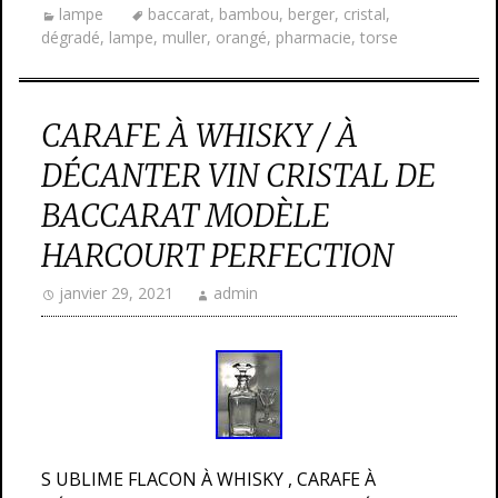
lampe
baccarat
,
bambou
,
berger
,
cristal
,
dégradé
,
lampe
,
muller
,
orangé
,
pharmacie
,
torse
CARAFE À WHISKY / À
DÉCANTER VIN CRISTAL DE
BACCARAT MODÈLE
HARCOURT PERFECTION
janvier 29, 2021
admin
S UBLIME FLACON À WHISKY , CARAFE À