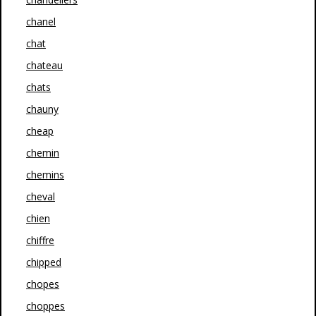
chanel
chat
chateau
chats
chauny
cheap
chemin
chemins
cheval
chien
chiffre
chipped
chopes
choppes