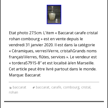
Etat photo 27.5cm. L’item « Baccarat carafe cristal
rohan combourg » est en vente depuis le
vendredi 31 janvier 2020. Il est dans la catégorie
« Céramiques, verres\Verre, cristal\Grands noms
français\Verres, flûtes, services ». Le vendeur est
« tordera57915-8″ et est localisé à/en Marseille.
Cet article peut être livré partout dans le monde.
Marque: Baccarat
baccarat
baccarat
,
carafe
,
combourg
,
cristal
,
rohan