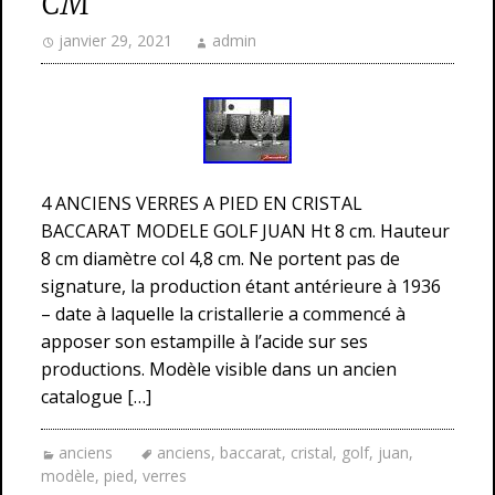
CM
janvier 29, 2021
admin
4 ANCIENS VERRES A PIED EN CRISTAL
BACCARAT MODELE GOLF JUAN Ht 8 cm. Hauteur
8 cm diamètre col 4,8 cm. Ne portent pas de
signature, la production étant antérieure à 1936
– date à laquelle la cristallerie a commencé à
apposer son estampille à l’acide sur ses
productions. Modèle visible dans un ancien
catalogue […]
anciens
anciens
,
baccarat
,
cristal
,
golf
,
juan
,
modèle
,
pied
,
verres