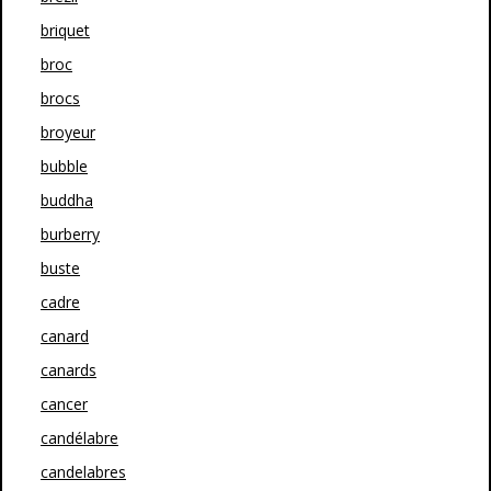
briquet
broc
brocs
broyeur
bubble
buddha
burberry
buste
cadre
canard
canards
cancer
candélabre
candelabres