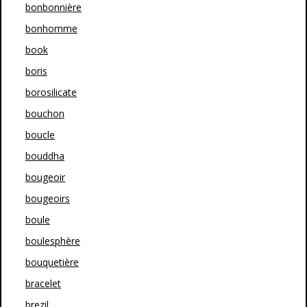
bonbonnière
bonhomme
book
boris
borosilicate
bouchon
boucle
bouddha
bougeoir
bougeoirs
boule
boulesphère
bouquetière
bracelet
brezil