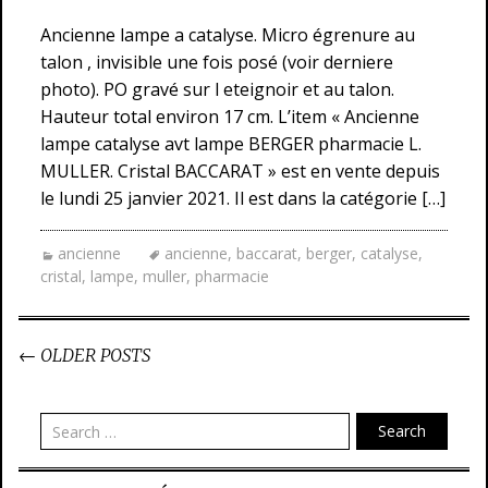
Ancienne lampe a catalyse. Micro égrenure au
talon , invisible une fois posé (voir derniere
photo). PO gravé sur l eteignoir et au talon.
Hauteur total environ 17 cm. L’item « Ancienne
lampe catalyse avt lampe BERGER pharmacie L.
MULLER. Cristal BACCARAT » est en vente depuis
le lundi 25 janvier 2021. Il est dans la catégorie […]
ancienne
ancienne
,
baccarat
,
berger
,
catalyse
,
cristal
,
lampe
,
muller
,
pharmacie
←
OLDER POSTS
Post navigation
Search