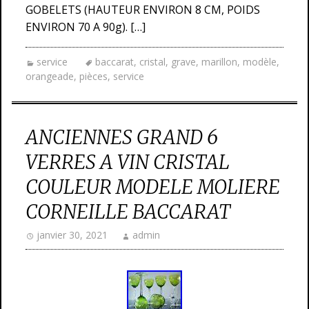
GOBELETS (HAUTEUR ENVIRON 8 CM, POIDS
ENVIRON 70 A 90g). […]
service
baccarat
,
cristal
,
grave
,
marillon
,
modèle
,
orangeade
,
pièces
,
service
ANCIENNES GRAND 6
VERRES A VIN CRISTAL
COULEUR MODELE MOLIERE
CORNEILLE BACCARAT
janvier 30, 2021
admin