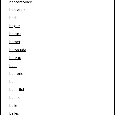
baccarat-vase
baccaratst
bach
bague
baleine
barber
barracuda
bateau
bear
bearbrick
beau
beautiful
beaux
belle
belles