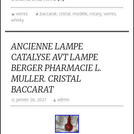
verres
baccarat
,
cristal
,
modèle
,
rotary
,
verres
,
whisky
ANCIENNE LAMPE
CATALYSE AVT LAMPE
BERGER PHARMACIE L.
MULLER. CRISTAL
BACCARAT
janvier 26, 2021
admin