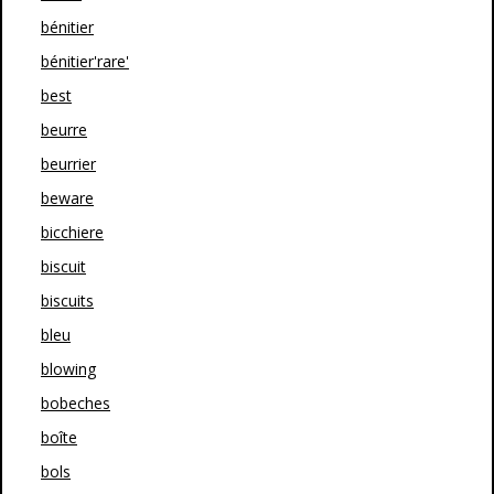
bénitier
bénitier'rare'
best
beurre
beurrier
beware
bicchiere
biscuit
biscuits
bleu
blowing
bobeches
boîte
bols