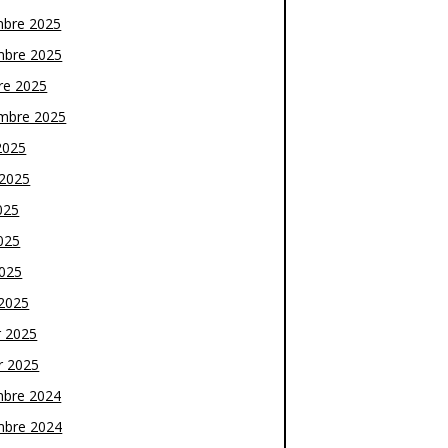
bre 2025
bre 2025
re 2025
mbre 2025
2025
t 2025
025
025
2025
2025
r 2025
r 2025
bre 2024
bre 2024