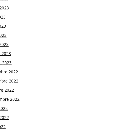
t 2023
023
023
2023
2023
r 2023
r 2023
bre 2022
bre 2022
re 2022
mbre 2022
2022
t 2022
022