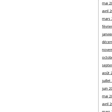
mai 2
avril 
mars 
févrie
janvie
décem
novem
octob
septe
août 
juille
juin 2
mai 2
avril 
mars 