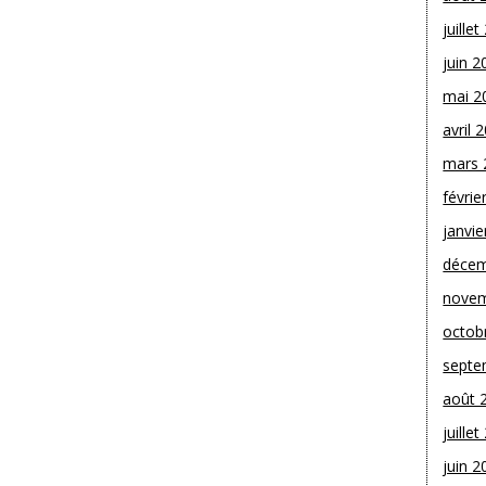
juille
juin 2
mai 2
avril 
mars 
févrie
janvie
décem
novem
octob
septe
août 
juille
juin 2