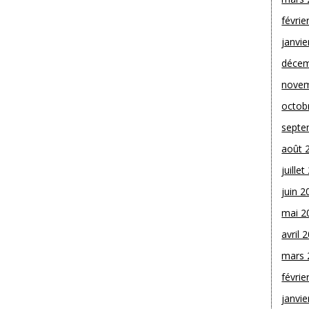
févrie
janvie
décem
novem
octob
septe
août 
juille
juin 2
mai 2
avril 
mars 
févrie
janvie