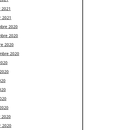
r 2021
r 2021
bre 2020
bre 2020
re 2020
mbre 2020
2020
t 2020
020
020
2020
2020
r 2020
r 2020