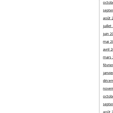
octob
septe
août 
juille
juin 2
mai 2
avril 
mars 
févrie
janvie
décem
novem
octob
septe
août 