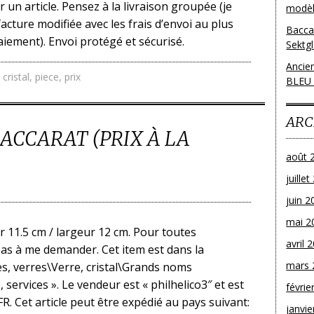
 un article. Pensez à la livraison groupée (je
modèl
acture modifiée avec les frais d’envoi au plus
Bacca
aiement). Envoi protégé et sécurisé.
Sektg
Ancie
,
cristal
,
piece
,
prix
BLEU
ARC
BACCARAT (PRIX À LA
août 
juille
juin 2
mai 2
ur 11.5 cm / largeur 12 cm. Pour toutes
avril 
as à me demander. Cet item est dans la
mars 
s, verres\Verre, cristal\Grands noms
, services ». Le vendeur est « philhelico3″ et est
févrie
FR. Cet article peut être expédié au pays suivant:
janvie