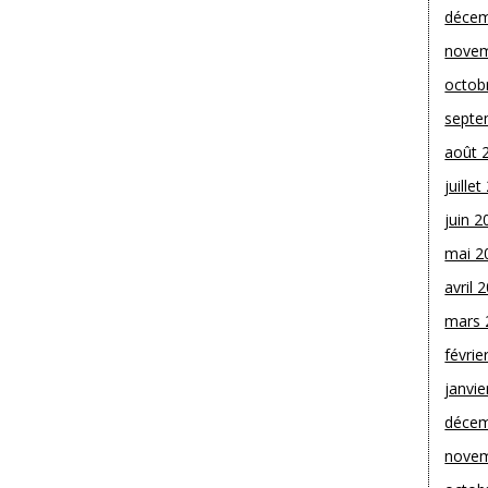
décem
novem
octob
septe
août 
juille
juin 2
mai 2
avril 
mars 
févrie
janvie
décem
novem