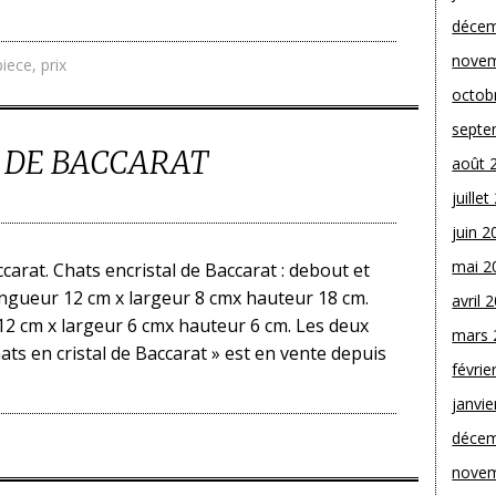
décem
novem
piece
,
prix
octob
septe
L DE BACCARAT
août 
juille
juin 2
mai 2
ccarat. Chats encristal de Baccarat : debout et
longueur 12 cm x largeur 8 cmx hauteur 18 cm.
avril 
 12 cm x largeur 6 cmx hauteur 6 cm. Les deux
mars 
hats en cristal de Baccarat » est en vente depuis
févrie
janvie
décem
novem