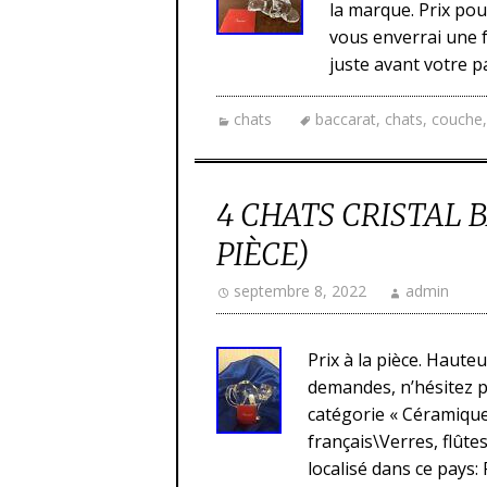
la marque. Prix pour
vous enverrai une f
juste avant votre p
chats
baccarat
,
chats
,
couche
4 CHATS CRISTAL 
PIÈCE)
septembre 8, 2022
admin
Prix à la pièce. Haute
demandes, n’hésitez p
catégorie « Céramique
français\Verres, flûtes
localisé dans ce pays: 