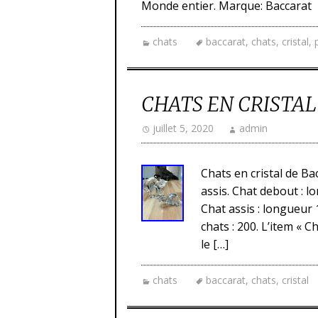
Monde entier. Marque: Baccarat
chats
baccarat
,
chats
,
cristal
,
CHATS EN CRISTA
juillet 5, 2020
admin
Chats en cristal de Ba
assis. Chat debout : 
Chat assis : longueur
chats : 200. L’item « C
le […]
chats
baccarat
,
chats
,
cristal